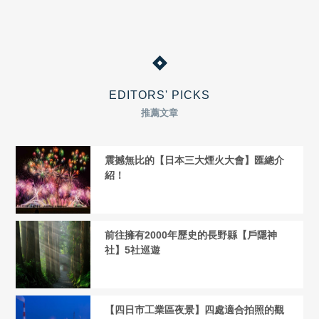
EDITORS' PICKS
推薦文章
震撼無比的【日本三大煙火大會】匯總介
紹！
前往擁有2000年歷史的長野縣【戶隱神
社】5社巡遊
【四日市工業區夜景】四處適合拍照的觀