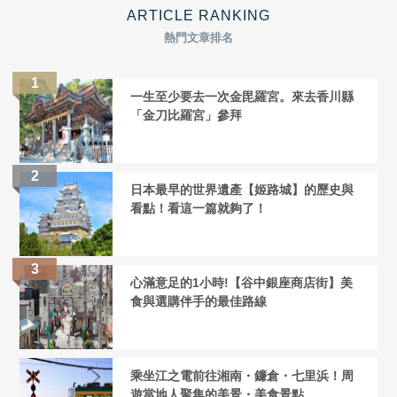
ARTICLE RANKING
熱門文章排名
一生至少要去一次金毘羅宮。來去香川縣
「金刀比羅宮」參拜
日本最早的世界遺產【姬路城】的歷史與
看點！看這一篇就夠了！
心滿意足的1小時!【谷中銀座商店街】美
食與選購伴手的最佳路線
乘坐江之電前往湘南・鐮倉・七里浜！周
遊當地人聚集的美景・美食景點