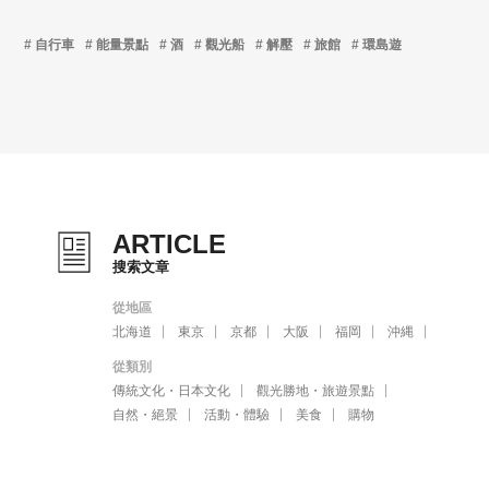
自行車
能量景點
酒
觀光船
解壓
旅館
環島遊
ARTICLE
搜索文章
從地區
北海道
東京
京都
大阪
福岡
沖縄
從類別
傳統文化・日本文化
觀光勝地・旅遊景點
自然・絕景
活動・體驗
美食
購物