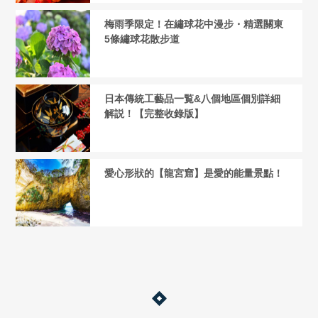
梅雨季限定！在繡球花中漫步・精選關東
5條繡球花散步道
日本傳統工藝品一覧&八個地區個別詳細
解説！【完整收錄版】
愛心形狀的【龍宮窟】是愛的能量景點！