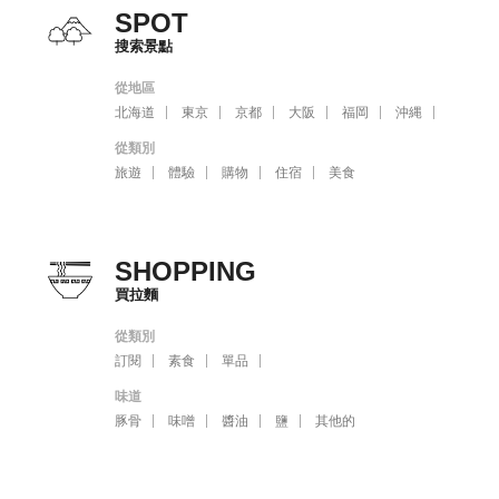
SPOT
搜索景點
從地區
北海道
東京
京都
大阪
福岡
沖縄
從類別
旅遊
體驗
購物
住宿
美食
SHOPPING
買拉麵
從類別
訂閱
素食
單品
味道
豚骨
味噌
醬油
鹽
其他的