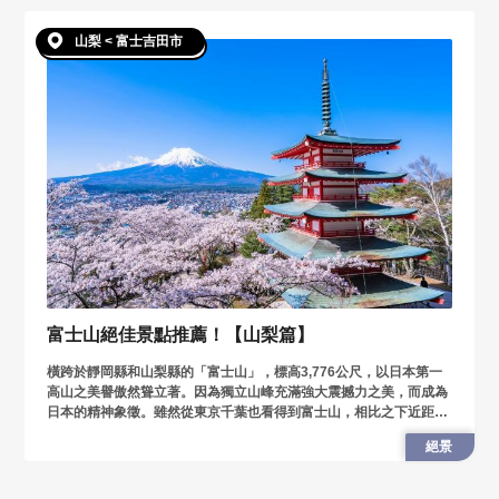
山梨 < 富士吉田市
富士山絕佳景點推薦！【山梨篇】
橫跨於靜岡縣和山梨縣的「富士山」，標高3,776公尺，以日本第一
高山之美譽傲然聳立著。因為獨立山峰充滿強大震撼力之美，而成為
日本的精神象徵。雖然從東京千葉也看得到富士山，相比之下近距離
的富士山才是王道！小編將從山梨縣的角度，介紹欣賞富士山的絕佳
絕景
景點