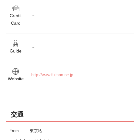
Credit
－
Card
－
Guide
http://www.fujisan.ne.jp
Website
交通
From
東京站