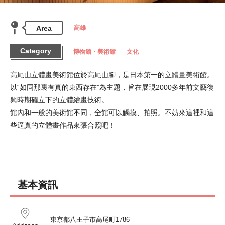
Area
高雄
Category
博物館・美術館
文化
高尾山立體畫美術館位於高尾山腳，是日本第一的立體畫美術館。
以“如同那裏有真的東西存在”為主題，旨在展現2000多年前文藝復
興時期確立下的立體繪畫技術。

館內和一般的美術館不同，全館可以觸摸、拍照。不妨來這裡和這
些逼真的立體畫作品來張合照吧！
基本資訊
東京都八王子市高尾町1786