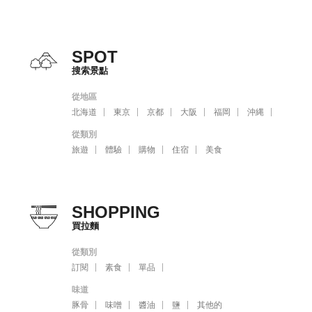
SPOT
搜索景點
從地區
北海道
東京
京都
大阪
福岡
沖縄
從類別
旅遊
體驗
購物
住宿
美食
SHOPPING
買拉麵
從類別
訂閱
素食
單品
味道
豚骨
味噌
醬油
鹽
其他的