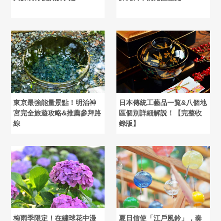
東京最強能量景點！明治神
日本傳統工藝品一覧&八個地
宮完全旅遊攻略&推薦參拜路
區個別詳細解説！【完整收
線
錄版】
梅雨季限定！在繡球花中漫
夏日信使「江戶風鈴」，奏