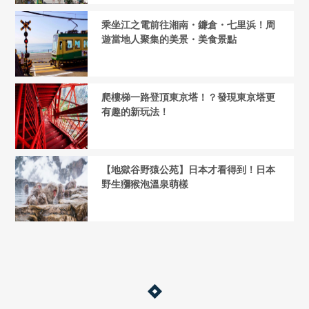
乘坐江之電前往湘南・鐮倉・七里浜！周
遊當地人聚集的美景・美食景點
爬樓梯一路登頂東京塔！？發現東京塔更
有趣的新玩法！
【地獄谷野猿公苑】日本才看得到！日本
野生獼猴泡溫泉萌樣