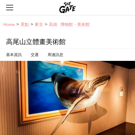
THE GATE
Home
景點
東京
高雄
博物館・美術館
高尾山立體畫美術館
基本資訊
交通
周邊訊息