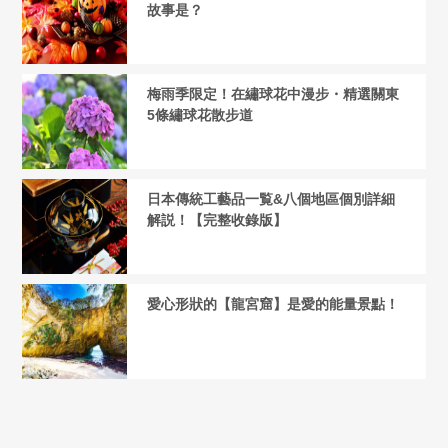
故事是？
梅雨季限定！在繡球花中漫步・精選關東
5條繡球花散步道
日本傳統工藝品一覧&八個地區個別詳細
解説！【完整收錄版】
愛心形狀的【龍宮窟】是愛的能量景點！