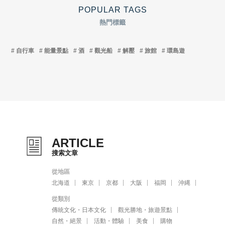
POPULAR TAGS
熱門標籤
自行車
能量景點
酒
觀光船
解壓
旅館
環島遊
ARTICLE
搜索文章
從地區
北海道
東京
京都
大阪
福岡
沖縄
從類別
傳統文化・日本文化
觀光勝地・旅遊景點
自然・絕景
活動・體驗
美食
購物