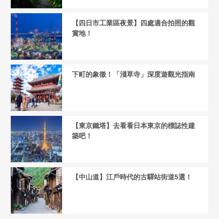
【四日市工業區夜景】四處適合拍照的觀
賞地！
下町的象徵！「淺草寺」深度遊觀光指南
【東京鐵塔】去看看日本東京的標誌性建
築吧！
【中山道】江戶時代的古驛站街道5選！