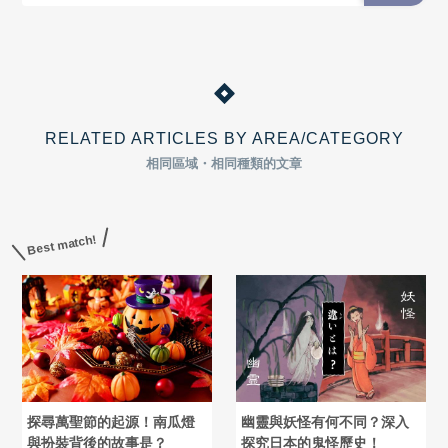
RELATED ARTICLES BY AREA/CATEGORY
相同區域・相同種類的文章
Best match!
探尋萬聖節的起源！南瓜燈
幽靈與妖怪有何不同？深入
與扮裝背後的故事是？
探究日本的鬼怪歷史！