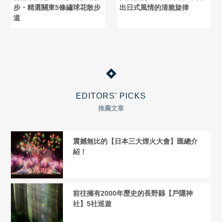
步・精選關東5條繡球花散步
出日式風情的清脆旋律
道
EDITORS' PICKS
推薦文章
震撼無比的【日本三大煙火大會】匯總介
紹！
前往擁有2000年歷史的長野縣【戶隱神
社】5社巡遊