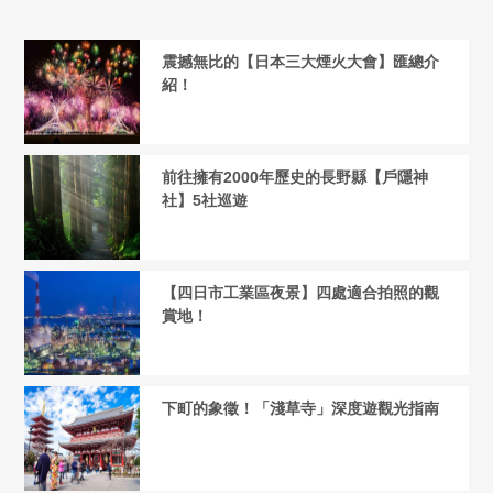
震撼無比的【日本三大煙火大會】匯總介
紹！
前往擁有2000年歷史的長野縣【戶隱神
社】5社巡遊
【四日市工業區夜景】四處適合拍照的觀
賞地！
下町的象徵！「淺草寺」深度遊觀光指南