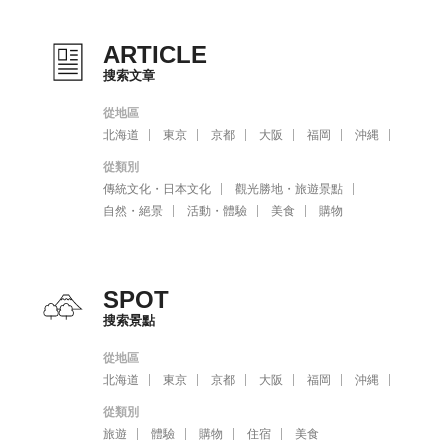
ARTICLE
搜索文章
從地區
北海道
東京
京都
大阪
福岡
沖縄
從類別
傳統文化・日本文化
觀光勝地・旅遊景點
自然・絕景
活動・體驗
美食
購物
SPOT
搜索景點
從地區
北海道
東京
京都
大阪
福岡
沖縄
從類別
旅遊
體驗
購物
住宿
美食