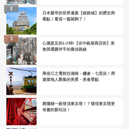
日本最早的世界遺產【姬路城】的歷史與
看點！看這一篇就夠了！
心滿意足的1小時!【谷中銀座商店街】美
食與選購伴手的最佳路線
乘坐江之電前往湘南・鐮倉・七里浜！周
遊當地人聚集的美景・美食景點
爬樓梯一路登頂東京塔！？發現東京塔更
有趣的新玩法！