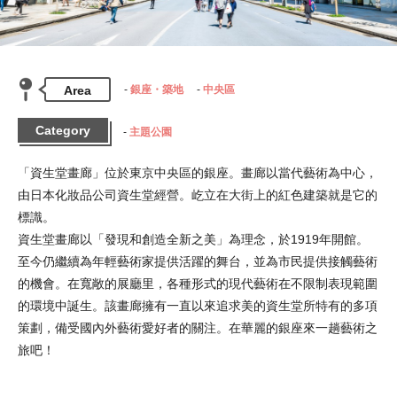
Area
銀座・築地
中央區
Category
主題公園
「資生堂畫廊」位於東京中央區的銀座。畫廊以當代藝術為中心，
由日本化妝品公司資生堂經營。屹立在大街上的紅色建築就是它的
標識。

資生堂畫廊以「發現和創造全新之美」為理念，於1919年開館。
至今仍繼續為年輕藝術家提供活躍的舞台，並為市民提供接觸藝術
的機會。在寬敞的展廳里，各種形式的現代藝術在不限制表現範圍
的環境中誕生。該畫廊擁有一直以來追求美的資生堂所特有的多項
策劃，備受國內外藝術愛好者的關注。在華麗的銀座來一趟藝術之
旅吧！