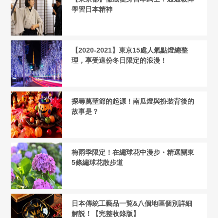
學習日本精神
【2020-2021】東京15處人氣點燈總整
理，享受這份冬日限定的浪漫！
探尋萬聖節的起源！南瓜燈與扮裝背後的
故事是？
梅雨季限定！在繡球花中漫步・精選關東
5條繡球花散步道
日本傳統工藝品一覧&八個地區個別詳細
解説！【完整收錄版】