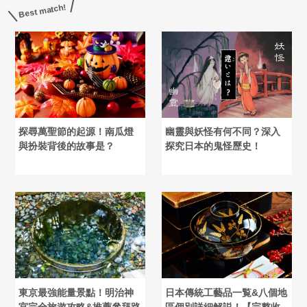
Best match!
探尋萬聖節的起源！南瓜燈
幽靈與妖怪有何不同？深入
與扮裝背後的故事是？
探究日本的鬼怪歷史！
東京最強能量景點！明治神
日本傳統工藝品一覧&八個地
宮完全旅遊攻略&推薦參拜路
區個別詳細解説！【完整收