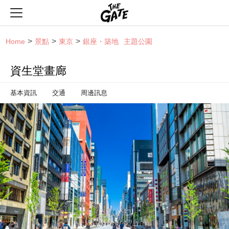
THE GATE
Home
景點
東京
銀座・築地
主題公園
資生堂畫廊
基本資訊
交通
周邊訊息