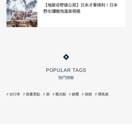
【地獄谷野猿公苑】日本才看得到！日本
野生獼猴泡溫泉萌樣
POPULAR TAGS
熱門標籤
自行車
能量景點
酒
觀光船
解壓
旅館
環島遊