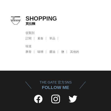
SHOPPING
買拉麵
從類別
訂閱
素食
單品
味道
豚骨
味噌
醬油
鹽
其他的
THE GATE 官方SNS
FOLLOW ME