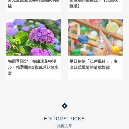
線
錄版】
梅雨季限定！在繡球花中漫
夏日信使「江戶風鈴」，奏
步・精選關東5條繡球花散步
出日式風情的清脆旋律
道
EDITORS' PICKS
推薦文章