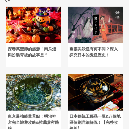
探尋萬聖節的起源！南瓜燈
幽靈與妖怪有何不同？深入
與扮裝背後的故事是？
探究日本的鬼怪歷史！
東京最強能量景點！明治神
日本傳統工藝品一覧&八個地
宮完全旅遊攻略&推薦參拜路
區個別詳細解説！【完整收
線
錄版】