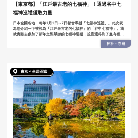
【東京都】「江戶最古老的七福神」！通過谷中七
福神巡禮獲取力量
日本全國各地，每年1月1日～7日都會舉辦「七福神巡禮」。此次就
為您介紹一下被視為「江戶最古老的七福神」的「谷中七福神」。我
就實際去參加了新年之際舉辦的七福神巡禮，並且還得到了畫有福繪
的御朱印！
神社・寺廟
東京 < 皇居區域