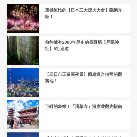
震撼無比的【日本三大煙火大會】匯總介
紹！
前往擁有2000年歷史的長野縣【戶隱神
社】5社巡遊
【四日市工業區夜景】四處適合拍照的觀
賞地！
下町的象徵！「淺草寺」深度遊觀光指南