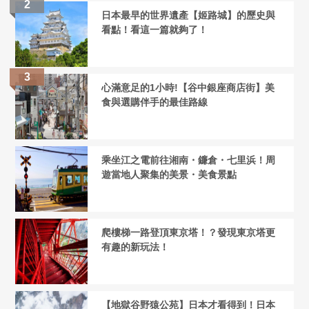
日本最早的世界遺產【姬路城】的歷史與
看點！看這一篇就夠了！
心滿意足的1小時!【谷中銀座商店街】美
食與選購伴手的最佳路線
乘坐江之電前往湘南・鐮倉・七里浜！周
遊當地人聚集的美景・美食景點
爬樓梯一路登頂東京塔！？發現東京塔更
有趣的新玩法！
【地獄谷野猿公苑】日本才看得到！日本