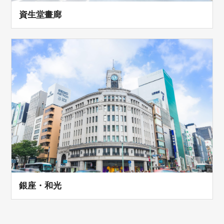
資生堂畫廊
銀座・和光