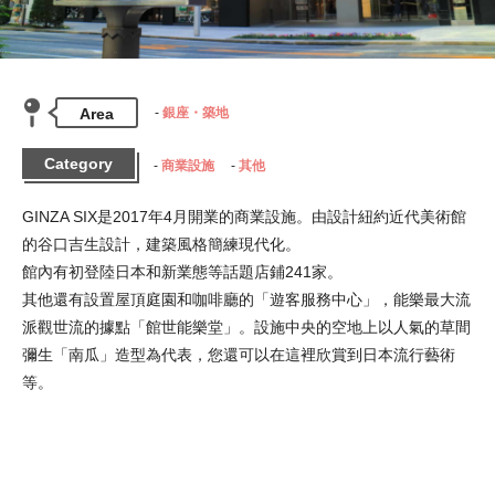
Area
銀座・築地
Category
商業設施
其他
GINZA SIX是2017年4月開業的商業設施。由設計紐約近代美術館
的谷口吉生設計，建築風格簡練現代化。

館內有初登陸日本和新業態等話題店鋪241家。

其他還有設置屋頂庭園和咖啡廳的「遊客服務中心」，能樂最大流
派觀世流的據點「館世能樂堂」。設施中央的空地上以人氣的草間
彌生「南瓜」造型為代表，您還可以在這裡欣賞到日本流行藝術
等。