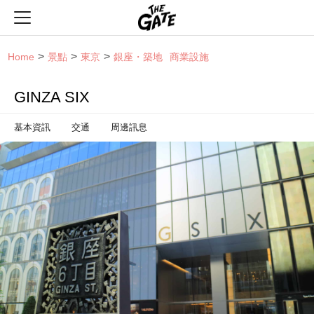
THE GATE
Home
景點
東京
銀座・築地
商業設施
GINZA SIX
基本資訊
交通
周邊訊息