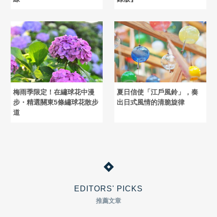
梅雨季限定！在繡球花中漫
夏日信使「江戶風鈴」，奏
步・精選關東5條繡球花散步
出日式風情的清脆旋律
道
EDITORS' PICKS
推薦文章