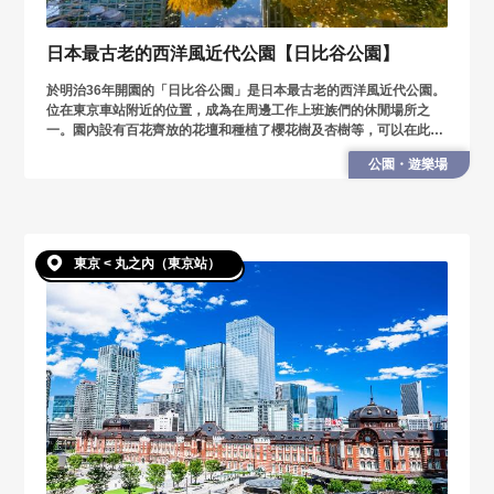
日本最古老的西洋風近代公園【日比谷公園】
於明治36年開園的「日比谷公園」是日本最古老的西洋風近代公園。
位在東京車站附近的位置，成為在周邊工作上班族們的休閒場所之
一。園內設有百花齊放的花壇和種植了櫻花樹及杏樹等，可以在此享
受大自然及感受四季更迭之美。 接下來，就來深入了解日比谷公園的
公園・遊樂場
魅力吧
東京 < 丸之內（東京站）