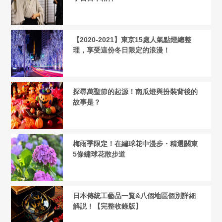
【2020-2021】東京15處人氣點燈總整
理，享受這份冬日限定的浪漫！
探尋萬聖節的起源！南瓜燈與扮裝背後的
故事是？
梅雨季限定！在繡球花中漫步・精選關東
5條繡球花散步道
日本傳統工藝品一覧&八個地區個別詳細
解説！【完整收錄版】