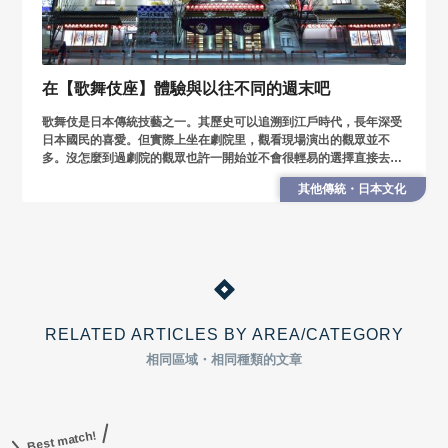
在【歌舞伎座】體驗與以往不同的週末吧
歌舞伎是日本傳統技藝之一。其歷史可以追溯到江戶時代，長年深受
日本國民的喜愛。但實際上坐在劇院里，觀看現場演出的觀眾並不
多。沒怎麼到過劇院的觀眾也許一開始並不會很輕易的選擇直接去劇
院現場呢。 實際上還是推薦親身去劇場體驗一下的.
其他傳統・日本文化
RELATED ARTICLES BY AREA/CATEGORY
相同區域・相同種類的文章
Best match!