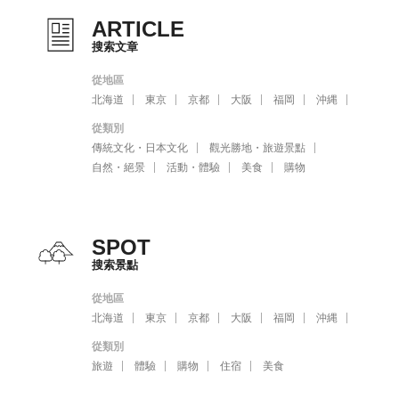
ARTICLE
搜索文章
從地區
北海道
東京
京都
大阪
福岡
沖縄
從類別
傳統文化・日本文化
觀光勝地・旅遊景點
自然・絕景
活動・體驗
美食
購物
SPOT
搜索景點
從地區
北海道
東京
京都
大阪
福岡
沖縄
從類別
旅遊
體驗
購物
住宿
美食