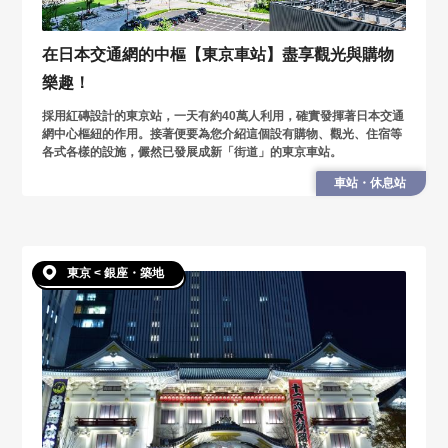
在日本交通網的中樞【東京車站】盡享觀光與購物
樂趣！
採用紅磚設計的東京站，一天有約40萬人利用，確實發揮著日本交通
網中心樞紐的作用。接著便要為您介紹這個設有購物、觀光、住宿等
各式各樣的設施，儼然已發展成新「街道」的東京車站。
車站・休息站
東京 < 銀座・築地