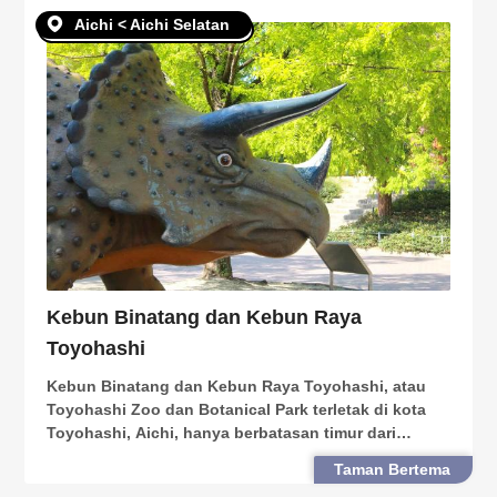
Aichi < Aichi Selatan
Kebun Binatang dan Kebun Raya
Toyohashi
Kebun Binatang dan Kebun Raya Toyohashi, atau
Toyohashi Zoo dan Botanical Park terletak di kota
Toyohashi, Aichi, hanya berbatasan timur dari
prefektur Shizuoka. Dikenal sebagai “Nonhoi Park”
Taman Bertema
oleh penduduk setempat, Kebun Binatang dan