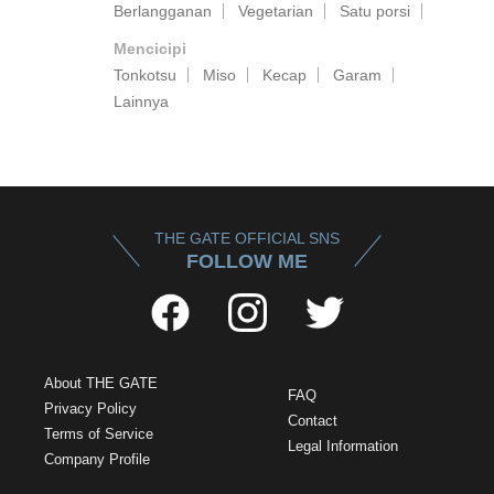
Berlangganan
Vegetarian
Satu porsi
Mencicipi
Tonkotsu
Miso
Kecap
Garam
Lainnya
THE GATE OFFICIAL SNS
FOLLOW ME
About THE GATE
FAQ
Privacy Policy
Contact
Terms of Service
Legal Information
Company Profile