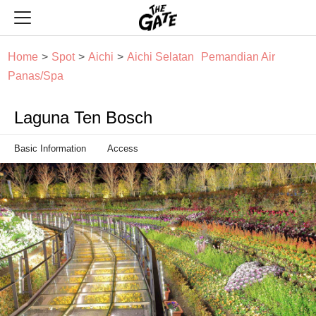
THE GATE
Home
Spot
Aichi
Aichi Selatan
Pemandian Air
Panas/Spa
Laguna Ten Bosch
Basic Information
Access