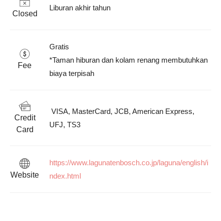
Liburan akhir tahun
Closed
Gratis

*Taman hiburan dan kolam renang membutuhkan 
Fee
biaya terpisah
 VISA, MasterCard, JCB, American Express, 
Credit
UFJ, TS3
Card
https://www.lagunatenbosch.co.jp/laguna/english/i
Website
ndex.html