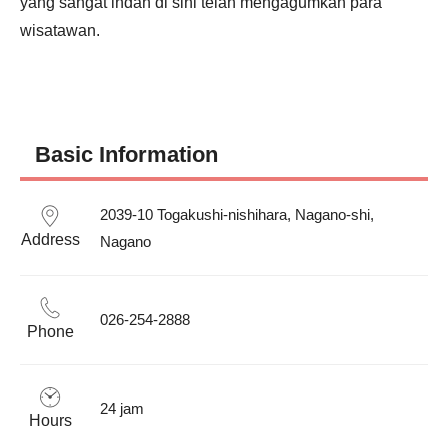
yang sangat indah di sini telah mengagumkan para 
wisatawan.
Basic Information
2039-10 Togakushi-nishihara, Nagano-shi, 
Address
Nagano
026-254-2888
Phone
24 jam
Hours