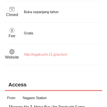
Buka sepanjang tahun
Closed
Gratis
Fee
http://togakushi-21.jp/active/
Website
Access
From
Nagano Station
【Nagano Sta.】Alpico Bus / for Togakushi Camp
