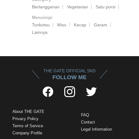
Berlangganan
Vegetarian
Satu porsi
Mencicipi
Tonkotsu
Miso
Kecap
Garam
Lainnya
THE GATE OFFICIAL SNS
FOLLOW ME
About THE GATE
FAQ
Privacy Policy
Contact
Terms of Service
Legal Information
Company Profile