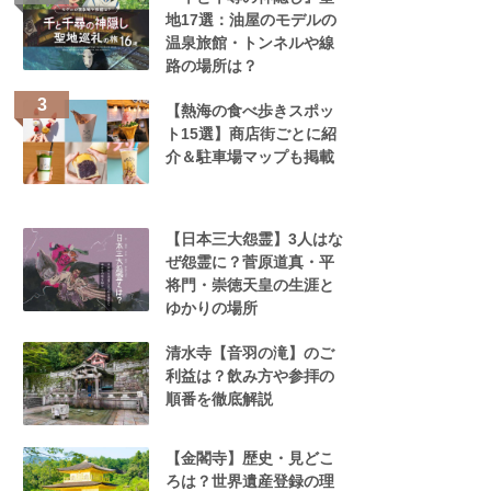
地17選：油屋のモデルの
温泉旅館・トンネルや線
路の場所は？
【熱海の食べ歩きスポッ
ト15選】商店街ごとに紹
介＆駐車場マップも掲載
【日本三大怨霊】3人はな
ぜ怨霊に？菅原道真・平
将門・崇徳天皇の生涯と
ゆかりの場所
清水寺【音羽の滝】のご
利益は？飲み方や参拝の
順番を徹底解説
【金閣寺】歴史・見どこ
ろは？世界遺産登録の理