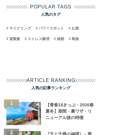
POPULAR TAGS
人気のタグ
サイクリング
パワースポット
お酒
遊覧船
ストレス解消
旅館
島旅
ARTICLE RANKING
人気の記事ランキング
【青春18きっぷ・2026春
夏冬】期間・裏ワザ・リ
ニューアル後の特徴
『千と千尋の神隠し』聖