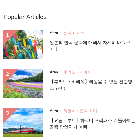
Popular Articles
Area：
센다이 지역
일본의 칠석 문화에 대해서 자세히 배워보
자！
Area：
후라노・비에이
【후라노・비에이】빼놓을 수 없는 관광명
소 7선！
Area：
하코네・오다 와라
【요금・루트】하코네 프리패스로 돌아보는
꿀팁 당일치기 여행