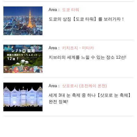
Area：
도쿄 타워
도쿄의 상징【도쿄 타워】를 보러가자！
Area：
키치조지・미타카
지브리의 세계를 느낄 수 있는 장소 12선!
Area：
삿포로시 (조잔케이 온천)
세계 3대 눈 축제 중 하나【삿포로 눈 축제】
완전 정복!