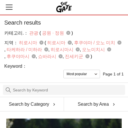
Search results
카테고리.：
관광
(
공원 · 정원
)
지역：
히로시마
(
히로시마
후쿠야마 / 오노 미치
타케하라 / 미하라
히로시마시
오노미치시
후쿠야마시
쇼바라시
진세키군
)
Keyword：
Page 1 of 1
Search by Category
Search by Area