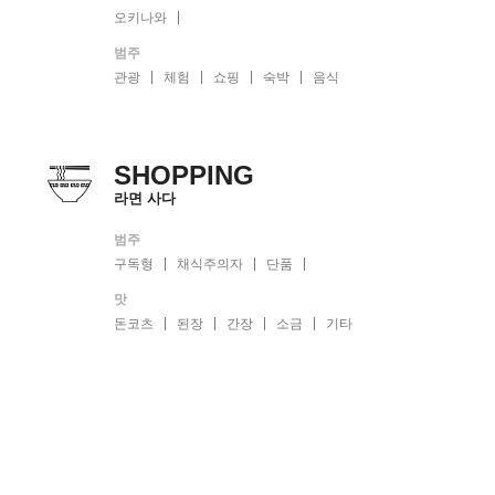
오키나와
범주
관광
체험
쇼핑
숙박
음식
SHOPPING
라면 사다
범주
구독형
채식주의자
단품
맛
돈코츠
된장
간장
소금
기타