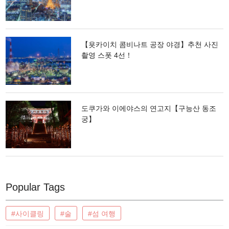
【욧카이치 콤비나트 공장 야경】추천 사진
촬영 스폿 4선！
도쿠가와 이에야스의 연고지【구능산 동조
궁】
Popular Tags
#사이클링
#술
#섬 여행