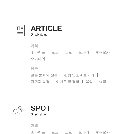
ARTICLE
기사 검색
지역
홋카이도
도쿄
교토
오사카
후쿠오카
오키나와
범주
일본 문화와 전통
관광 명소 & 볼거리
자연과 풍경
이벤트 및 경험
음식
쇼핑
SPOT
지점 검색
지역
홋카이도
도쿄
교토
오사카
후쿠오카