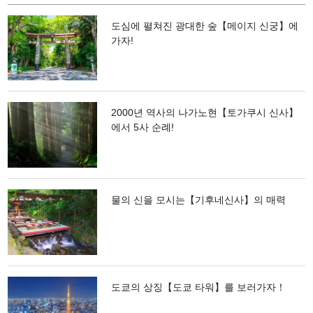
해바라기밭이 펼쳐진 피크닉 광장이 있는 "미노리노마을(みのりの里)", 캠프
시설도 구비되어 있어 하루 종일 자연 속에서 놀 수 있습니다.
도심에 펼쳐진 광대한 숲【메이지 신궁】에
가자!
2000년 역사의 나가노현【토가쿠시 신사】
에서 5사 순례!
물의 신을 모시는【기후네신사】의 매력
도쿄의 상징【도쿄 타워】를 보러가자！