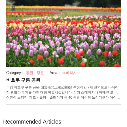
Category：
공원 · 정원
Area：
쇼바라시
비호쿠 구릉 공원
국영 비호쿠 구릉 공원(国営備北丘陵公園)은 특징적인 7개 권역으로 나뉘어
진 광활한 부지를 가진 대형 복합시설입니다. 야외 스테이지나 바베큐 코너,
어린이 스키장, 제트・롤러・슬라이더 등 40 종류 이상의 놀이기구가 아이들
에게 대인기인, "큐의 언덕(きゅうの丘)"이 이 있는 "대형 잔디광장(大芝生広
場)"이나 본격적인 그라운드・골프코스 나 공상 체험 놀이기구 “큐의 숲(きゅ
うの森)”이 있는 “츠도이노마을(つどいの里)” 등은 가족단위 방문객에게 딱
입니다. 또한 약 1.5 헥타르의 광장이 봄・가을에는 꽃들로 가득 채워지는 "꽃
Recommended Articles
의 광장(花の広場)"이나 일본 최대급 규모라고 불리는 수선화밭이나 일면에