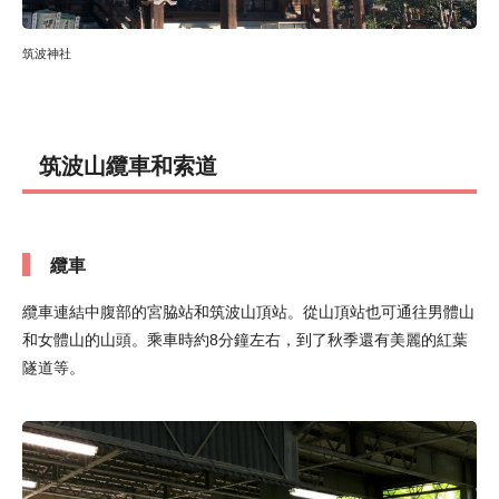
筑波神社
筑波山纜車和索道
纜車
纜車連結中腹部的宮脇站和筑波山頂站。從山頂站也可通往男體山
和女體山的山頭。乘車時約8分鐘左右，到了秋季還有美麗的紅葉
隧道等。