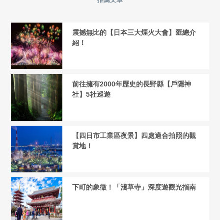
震撼無比的【日本三大煙火大會】匯總介
紹！
前往擁有2000年歷史的長野縣【戶隱神
社】5社巡遊
【四日市工業區夜景】四處適合拍照的觀
賞地！
下町的象徵！「淺草寺」深度遊觀光指南