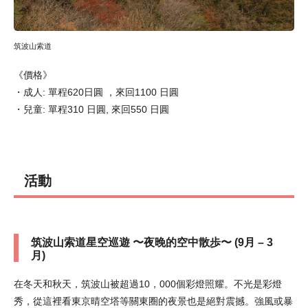
筑波山索道
《價格》
・成人: 單程620日圓 ，來回1100 日圓
・兒童: 單程310 日圓, 來回550 日圓
活動
筑波山索道星空巡遊 〜夜晚的空中散歩〜 (9月 – 3
月)
在冬天和秋天，筑波山被超過10，000個彩燈照耀。不光是彩燈
秀，從這裡看東京晴空塔等關東圈的夜景也是絕對震撼。強風或暴