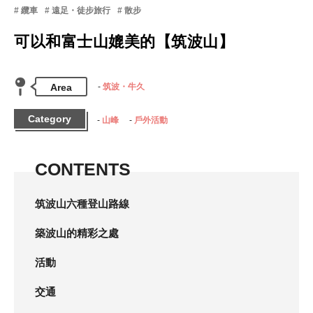
纜車
遠足・徒步旅行
散步
可以和富士山媲美的【筑波山】
Area
筑波・牛久
Category
山峰
戶外活動
CONTENTS
筑波山六種登山路線
築波山的精彩之處
活動
交通