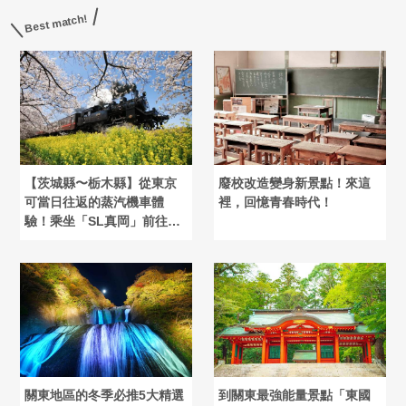
Best match!
【茨城縣〜栃木縣】從東京
廢校改造變身新景點！來這
可當日往返的蒸汽機車體
裡，回憶青春時代！
驗！乘坐「SL真岡」前往益
子燒之旅
關東地區的冬季必推5大精選
到關東最強能量景點「東國