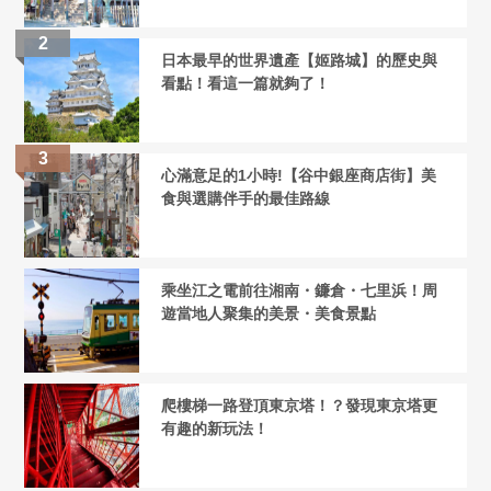
日本最早的世界遺產【姬路城】的歷史與
看點！看這一篇就夠了！
心滿意足的1小時!【谷中銀座商店街】美
食與選購伴手的最佳路線
乘坐江之電前往湘南・鐮倉・七里浜！周
遊當地人聚集的美景・美食景點
爬樓梯一路登頂東京塔！？發現東京塔更
有趣的新玩法！