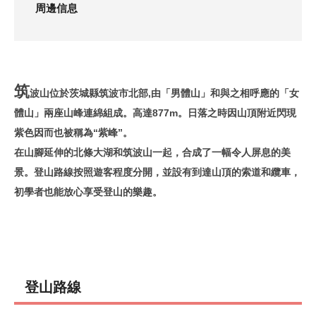
周邊信息
筑
波山位於茨城縣筑波市北部,由「男體山」和與之相呼應的「女
體山」兩座山峰連綿組成。高達877m。日落之時因山頂附近閃現
紫色因而也被稱為“紫峰”。
在山腳延伸的北條大湖和筑波山一起，合成了一幅令人屏息的美
景。登山路線按照遊客程度分開，並設有到達山頂的索道和纜車，
初學者也能放心享受登山的樂趣。
登山路線