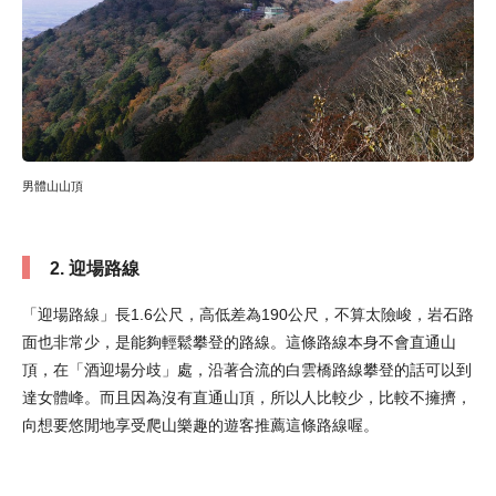
男體山山頂
2. 迎場路線
「迎場路線」長1.6公尺，高低差為190公尺，不算太險峻，岩石路
面也非常少，是能夠輕鬆攀登的路線。這條路線本身不會直通山
頂，在「酒迎場分歧」處，沿著合流的白雲橋路線攀登的話可以到
達女體峰。而且因為沒有直通山頂，所以人比較少，比較不擁擠，
向想要悠閒地享受爬山樂趣的遊客推薦這條路線喔。