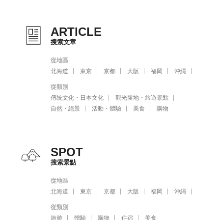
ARTICLE
搜索文章
從地區
北海道
東京
京都
大阪
福岡
沖縄
從類別
傳統文化・日本文化
觀光勝地・旅遊景點
自然・絕景
活動・體驗
美食
購物
SPOT
搜索景點
從地區
北海道
東京
京都
大阪
福岡
沖縄
從類別
旅遊
體驗
購物
住宿
美食