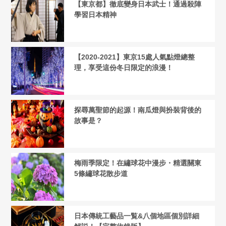
【東京都】徹底變身日本武士！通過殺陣
學習日本精神
【2020-2021】東京15處人氣點燈總整
理，享受這份冬日限定的浪漫！
探尋萬聖節的起源！南瓜燈與扮裝背後的
故事是？
梅雨季限定！在繡球花中漫步・精選關東
5條繡球花散步道
日本傳統工藝品一覧&八個地區個別詳細