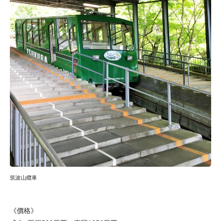
筑波山纜車
《價格》