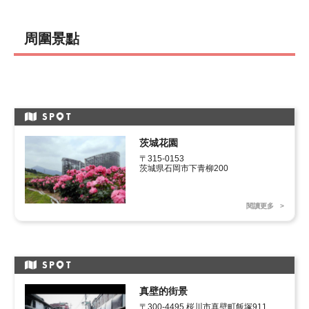
周圍景點
SP
T
茨城花園
〒315-0153

茨城県石岡市下青柳200
閱讀更多
SP
T
真壁的街景
〒300-4495 桜川市真壁町飯塚911