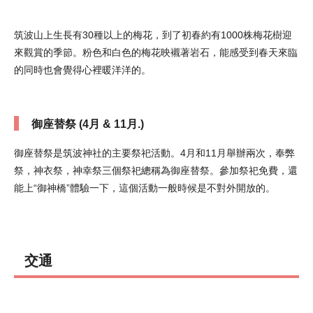
筑波山上生長有30種以上的梅花，到了初春約有1000株梅花樹迎
來觀賞的季節。粉色和白色的梅花映襯著岩石，能感受到春天來臨
的同時也會覺得心裡暖洋洋的。
御座替祭 (4月 & 11月.)
御座替祭是筑波神社的主要祭祀活動。4月和11月舉辦兩次，奉弊
祭，神衣祭，神幸祭三個祭祀總稱為御座替祭。參加祭祀免費，還
能上“御神橋”體驗一下，這個活動一般時候是不對外開放的。
交通