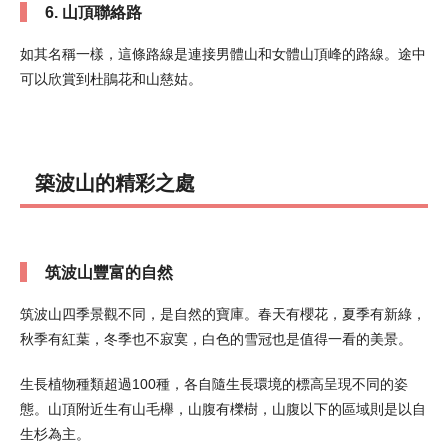
6. 山頂聯絡路
如其名稱一樣，這條路線是連接男體山和女體山頂峰的路線。途中
可以欣賞到杜鵑花和山慈姑。
築波山的精彩之處
筑波山豐富的自然
筑波山四季景觀不同，是自然的寶庫。春天有櫻花，夏季有新綠，
秋季有紅葉，冬季也不寂寞，白色的雪冠也是值得一看的美景。
生長植物種類超過100種，各自隨生長環境的標高呈現不同的姿
態。山頂附近生有山毛櫸，山腹有櫟樹，山腹以下的區域則是以自
生杉為主。