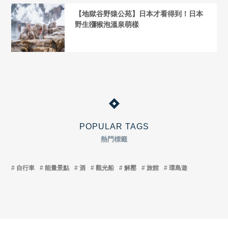
【地獄谷野猿公苑】日本才看得到！日本
野生獼猴泡溫泉萌樣
POPULAR TAGS
熱門標籤
自行車
能量景點
酒
觀光船
解壓
旅館
環島遊