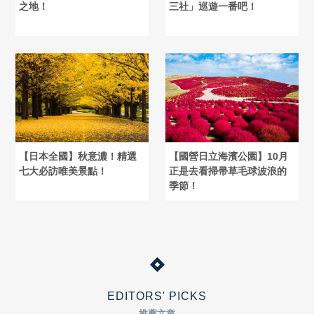
之地！
三社」巡遊一番吧！
【日本全國】秋意濃！精選
【國營日立海濱公園】10月
七大必訪唯美景點！
正是去看掃帚草毛球波浪的
季節！
EDITORS' PICKS
推薦文章