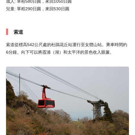
成人: 單程580日圓，來回1050日圓
兒童: 單程290日圓，來回530日圓
索道
索道從標高542公尺處的杜鵑花丘站運行至女體山站。乘車時間約
6分鐘。向下可以將霞浦（湖）和太平洋的景色收入眼簾。