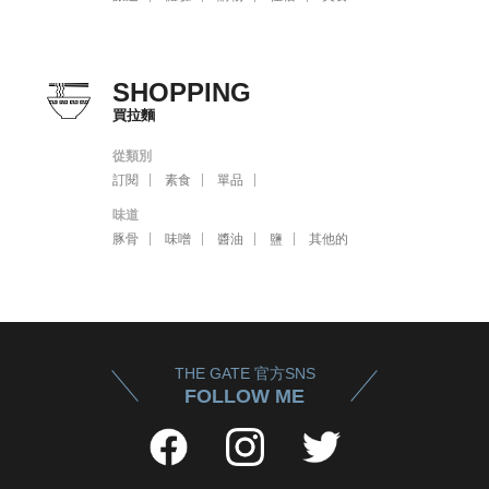
SHOPPING
買拉麵
從類別
訂閱
素食
單品
味道
豚骨
味噌
醬油
鹽
其他的
THE GATE 官方SNS
FOLLOW ME