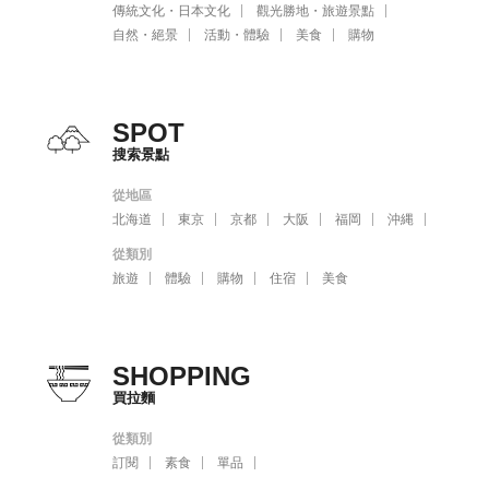
傳統文化・日本文化
觀光勝地・旅遊景點
自然・絕景
活動・體驗
美食
購物
SPOT
搜索景點
從地區
北海道
東京
京都
大阪
福岡
沖縄
從類別
旅遊
體驗
購物
住宿
美食
SHOPPING
買拉麵
從類別
訂閱
素食
單品