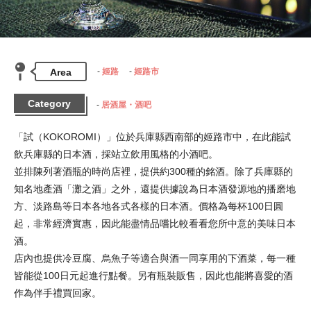
Area
姬路
姬路市
Category
居酒屋・酒吧
「試（KOKOROMI）」位於兵庫縣西南部的姬路市中，在此能試
飲兵庫縣的日本酒，採站立飲用風格的小酒吧。

並排陳列著酒瓶的時尚店裡，提供約300種的銘酒。除了兵庫縣的
知名地產酒「灘之酒」之外，還提供據說為日本酒發源地的播磨地
方、淡路島等日本各地各式各樣的日本酒。價格為每杯100日圓
起，非常經濟實惠，因此能盡情品嚐比較看看您所中意的美味日本
酒。

店內也提供冷豆腐、烏魚子等適合與酒一同享用的下酒菜，每一種
皆能從100日元起進行點餐。另有瓶裝販售，因此也能將喜愛的酒
作為伴手禮買回家。