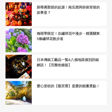
探尋萬聖節的起源！南瓜燈與扮裝背後的
故事是？
梅雨季限定！在繡球花中漫步・精選關東
5條繡球花散步道
日本傳統工藝品一覧&八個地區個別詳細
解説！【完整收錄版】
愛心形狀的【龍宮窟】是愛的能量景點！