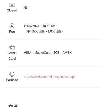
週一
Closed
玻璃杯每杯：100日圓〜

Fee
（平均500日圓〜1,000日圓）
Credit
VISA、MasterCard、JCB、AMEX
Card
http://www.kokoromi.in/sp/index.aspx
Website
交通