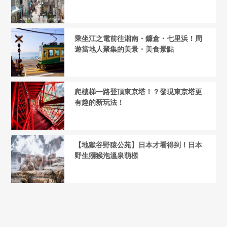
乘坐江之電前往湘南・鐮倉・七里浜！周
遊當地人聚集的美景・美食景點
爬樓梯一路登頂東京塔！？發現東京塔更
有趣的新玩法！
【地獄谷野猿公苑】日本才看得到！日本
野生獼猴泡溫泉萌樣