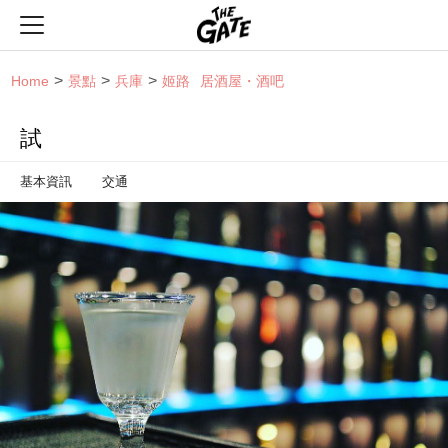
THE GATE
Home
景點
兵庫
姬路
居酒屋・酒吧
試
基本資訊
交通