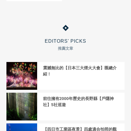
EDITORS' PICKS
推薦文章
震撼無比的【日本三大煙火大會】匯總介
紹！
前往擁有2000年歷史的長野縣【戶隱神
社】5社巡遊
【四日市工業區夜景】四處適合拍照的觀