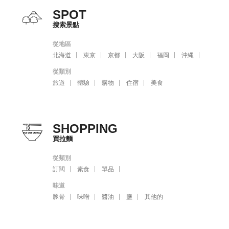
SPOT
搜索景點
從地區
北海道
東京
京都
大阪
福岡
沖縄
從類別
旅遊
體驗
購物
住宿
美食
SHOPPING
買拉麵
從類別
訂閱
素食
單品
味道
豚骨
味噌
醬油
鹽
其他的