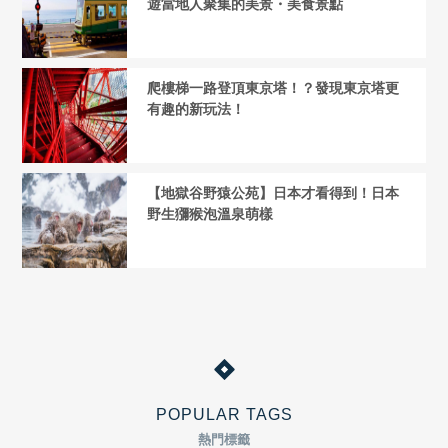
遊當地人聚集的美景・美食景點
爬樓梯一路登頂東京塔！？發現東京塔更
有趣的新玩法！
【地獄谷野猿公苑】日本才看得到！日本
野生獼猴泡溫泉萌樣
POPULAR TAGS
熱門標籤