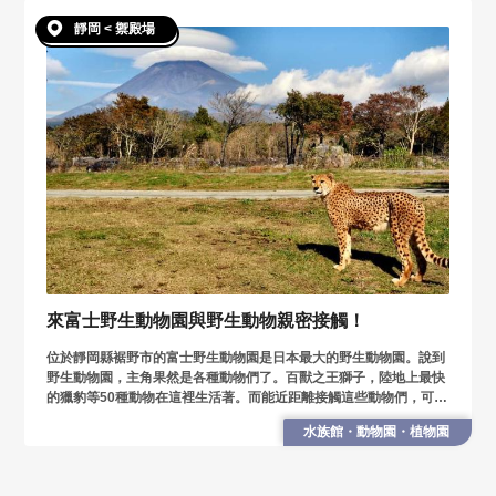
靜岡 < 禦殿場
來富士野生動物園與野生動物親密接觸！
位於靜岡縣裾野市的富士野生動物園是日本最大的野生動物園。說到
野生動物園，主角果然是各種動物們了。百獸之王獅子，陸地上最快
的獵豹等50種動物在這裡生活著。而能近距離接觸這些動物們，可謂
迫力滿點！來體驗能享受與動物們的親密接觸的富士野生動物園的魅
水族館・動物園・植物園
力吧！