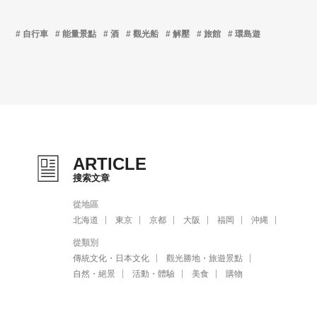
自行車
能量景點
酒
觀光船
解壓
旅館
環島遊
ARTICLE
搜索文章
從地區
北海道
東京
京都
大阪
福岡
沖縄
從類別
傳統文化・日本文化
觀光勝地・旅遊景點
自然・絕景
活動・體驗
美食
購物