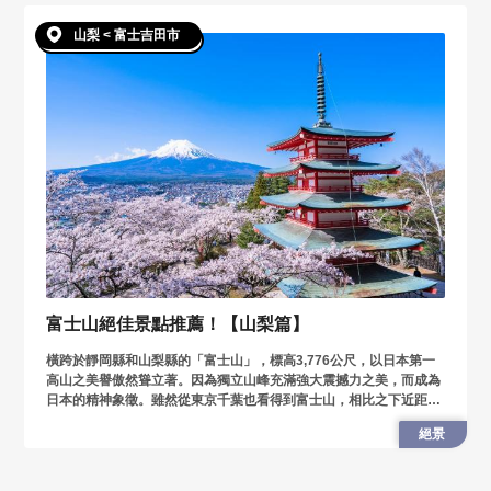
山梨 < 富士吉田市
富士山絕佳景點推薦！【山梨篇】
橫跨於靜岡縣和山梨縣的「富士山」，標高3,776公尺，以日本第一
高山之美譽傲然聳立著。因為獨立山峰充滿強大震撼力之美，而成為
日本的精神象徵。雖然從東京千葉也看得到富士山，相比之下近距離
的富士山才是王道！小編將從山梨縣的角度，介紹欣賞富士山的絕佳
絕景
景點