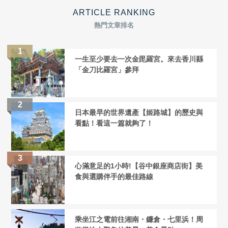
ARTICLE RANKING
熱門文章排名
一生至少要去一次金毘羅宮。來去香川縣
「金刀比羅宮」參拜
日本最早的世界遺產【姬路城】的歷史與
看點！看這一篇就夠了！
心滿意足的1小時!【谷中銀座商店街】美
食與選購伴手的最佳路線
乘坐江之電前往湘南・鐮倉・七里浜！周