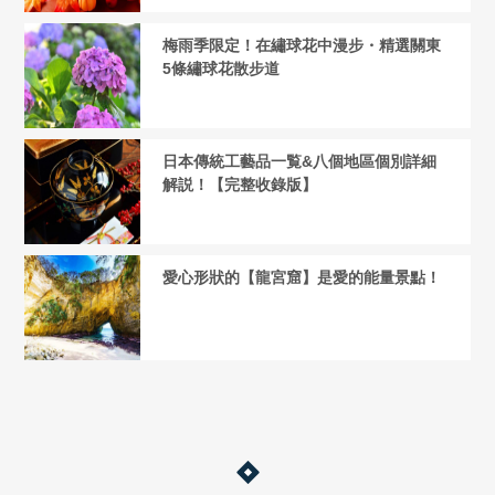
梅雨季限定！在繡球花中漫步・精選關東
5條繡球花散步道
日本傳統工藝品一覧&八個地區個別詳細
解説！【完整收錄版】
愛心形狀的【龍宮窟】是愛的能量景點！