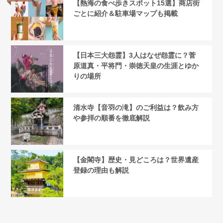
【熱海の食べ歩きスポット15選】商店街
ごとに紹介＆駐車場マップも掲載
【日本三大怨霊】3人はなぜ怨霊に？菅
原道真・平将門・崇徳天皇の生涯とゆか
りの場所
清水寺【音羽の滝】のご利益は？飲み方
や参拝の順番を徹底解説
【金閣寺】歴史・見どころは？世界遺産
登録の理由も解説