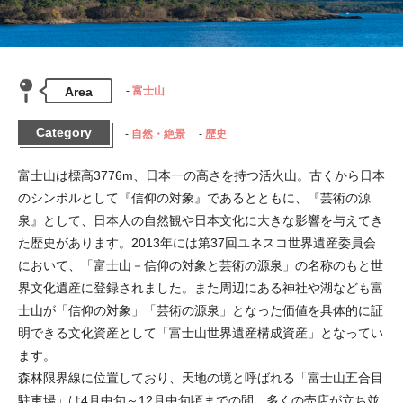
Area
富士山
Category
自然・絶景
歴史
富士山は標高3776m、日本一の高さを持つ活火山。古くから日本
のシンボルとして『信仰の対象』であるとともに、『芸術の源
泉』として、日本人の自然観や日本文化に大きな影響を与えてき
た歴史があります。2013年には第37回ユネスコ世界遺産委員会
において、「富士山－信仰の対象と芸術の源泉」の名称のもと世
界文化遺産に登録されました。また周辺にある神社や湖なども富
士山が「信仰の対象」「芸術の源泉」となった価値を具体的に証
明できる文化資産として「富士山世界遺産構成資産」となってい
ます。

森林限界線に位置しており、天地の境と呼ばれる「富士山五合目
駐車場」は4月中旬～12月中旬頃までの間、多くの売店が立ち並