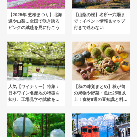
【2025年 芝桜まつり】北海
【山梨の桜】名所〜穴場ま
道や山梨…全国で咲き誇る
で：イベント情報＆マップ
ピンクの絨毯を見に行こう
付きで迷わない
人気【ワイナリー】特集：
【秋の味覚まとめ】秋が旬
日本ワイン名産地の特徴を
の果物や野菜・魚は25種以
知り、工場見学や試飲を楽
上！食材8選の豆知識と料理
しもう
も紹介