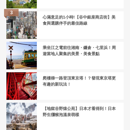
心滿意足的1小時!【谷中銀座商店街】美
食與選購伴手的最佳路線
乘坐江之電前往湘南・鐮倉・七里浜！周
遊當地人聚集的美景・美食景點
爬樓梯一路登頂東京塔！？發現東京塔更
有趣的新玩法！
【地獄谷野猿公苑】日本才看得到！日本
野生獼猴泡溫泉萌樣