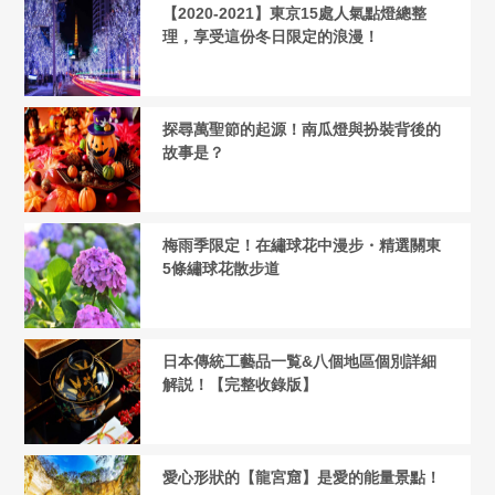
【2020-2021】東京15處人氣點燈總整
理，享受這份冬日限定的浪漫！
探尋萬聖節的起源！南瓜燈與扮裝背後的
故事是？
梅雨季限定！在繡球花中漫步・精選關東
5條繡球花散步道
日本傳統工藝品一覧&八個地區個別詳細
解説！【完整收錄版】
愛心形狀的【龍宮窟】是愛的能量景點！