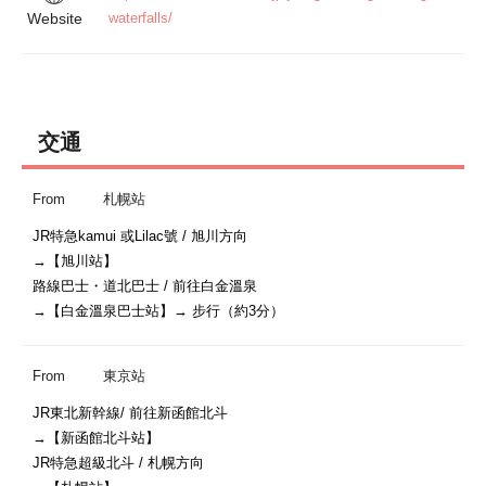
Website
waterfalls/
交通
From
札幌站
JR特急kamui 或Lilac號 / 旭川方向

→【旭川站】

路線巴士・道北巴士 / 前往白金溫泉

→【白金溫泉巴士站】→ 步行（約3分）
From
東京站
JR東北新幹線/ 前往新函館北斗

→【新函館北斗站】

JR特急超級北斗 / 札幌方向
