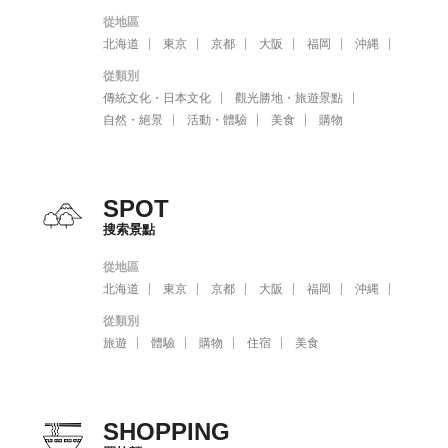
從地區
北海道
東京
京都
大阪
福岡
沖縄
從類別
傳統文化・日本文化
觀光勝地・旅遊景點
自然・絕景
活動・體驗
美食
購物
SPOT
搜索景點
從地區
北海道
東京
京都
大阪
福岡
沖縄
從類別
旅遊
體驗
購物
住宿
美食
SHOPPING