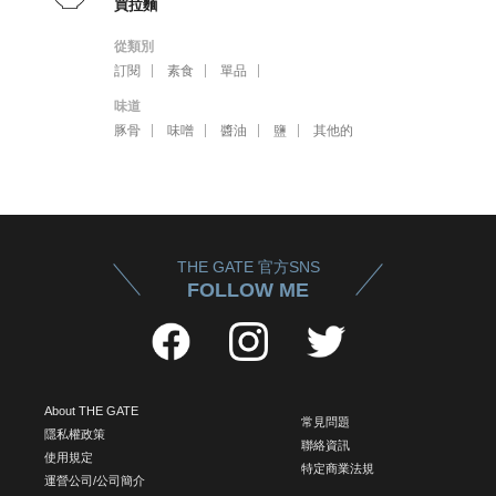
買拉麵
從類別
訂閱
素食
單品
味道
豚骨
味噌
醬油
鹽
其他的
THE GATE 官方SNS
FOLLOW ME
About THE GATE
常見問題
隱私權政策
聯絡資訊
使用規定
特定商業法規
運營公司/公司簡介