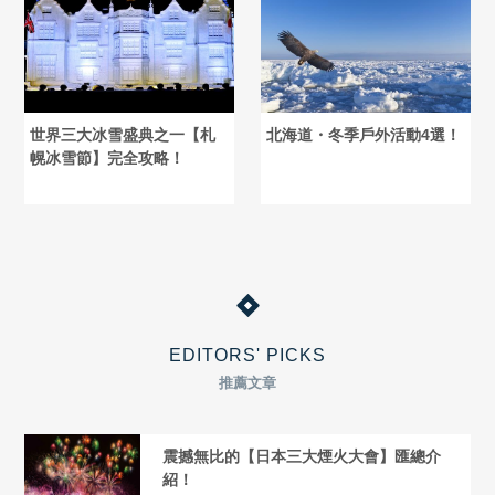
世界三大冰雪盛典之一【札
北海道・冬季戶外活動4選！
幌冰雪節】完全攻略！
EDITORS' PICKS
推薦文章
震撼無比的【日本三大煙火大會】匯總介
紹！