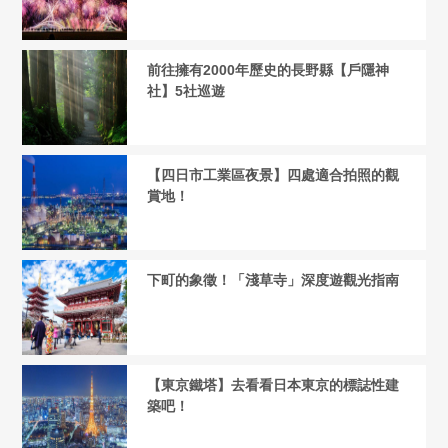
前往擁有2000年歷史的長野縣【戶隱神
社】5社巡遊
【四日市工業區夜景】四處適合拍照的觀
賞地！
下町的象徵！「淺草寺」深度遊觀光指南
【東京鐵塔】去看看日本東京的標誌性建
築吧！