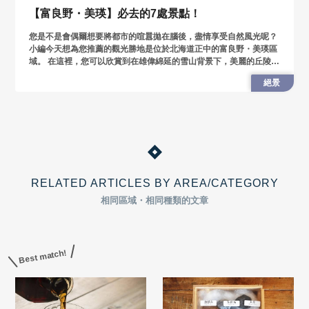
【富良野・美瑛】必去的7處景點！
您是不是會偶爾想要將都市的喧囂拋在腦後，盡情享受自然風光呢？
小編今天想為您推薦的觀光勝地是位於北海道正中的富良野・美瑛區
域。 在這裡，您可以欣賞到在雄偉綿延的雪山背景下，美麗的丘陵地
帶被各色的麥田妝點得五顏六色，還有一望無際的薰衣草田等深深烙
絕景
印在眼
RELATED ARTICLES BY AREA/CATEGORY
相同區域・相同種類的文章
Best match!