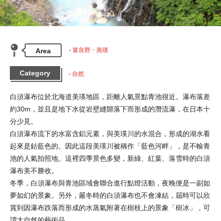
Area
富良野・美瑛
Category
自然
白須瀑布位於北海道美瑛地區，距離人氣景點青池很近。瀑布落差
約30m，並且是地下水從岩壁縫隙落下而形成的潛流瀑，在日本十
分少見。

白須瀑布流下的水富含鋁元素，與美瑛川的水混合，形成的湖水看
起來是鈷藍色的。因此這段美瑛川被稱作「藍色河畔」，是不輸青
池的人氣拍照地。這裡四季景色多變，新綠、紅葉、落雪時的白須
瀑布美不勝收。

冬季，白須瀑布與青池區域會聯合進行點燈活動，夜晚便是一副如
夢如幻的景象。另外，嚴冬時的白須瀑布也不會凍結，屆時可以欣
賞到因瀑布跌落而形成的水蒸氣附著在樹枝上的景象「樹冰」，可
謂大自然的藝術品。