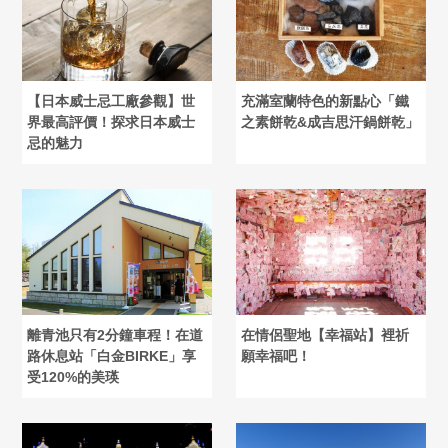
【日本威士忌工廠參觀】世
充滿室蘭特色的新點心「鐵
界最高評價！探求日本威士
之素餅乾&成吉思汗鍋餅乾」
忌的魅力
離青池只有2分鐘車程！在道
在情侶聖地【幸福站】裡祈
路休息站「白金BIRKE」享
願幸福吧！
受120%的美瑛