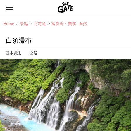
THE GATE
Home
景點
北海道
富良野・美瑛
自然
白須瀑布
基本資訊
交通