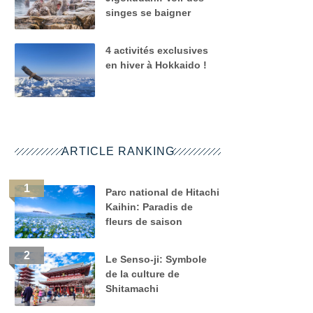
singes se baigner
4 activités exclusives
en hiver à Hokkaido !
ARTICLE RANKING
Parc national de Hitachi
Kaihin: Paradis de
fleurs de saison
Le Senso-ji: Symbole
de la culture de
Shitamachi