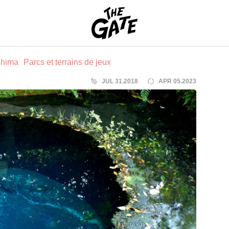
THE GATE
shima
Parcs et terrains de jeux
JUL 31.2018
APR 05.2023