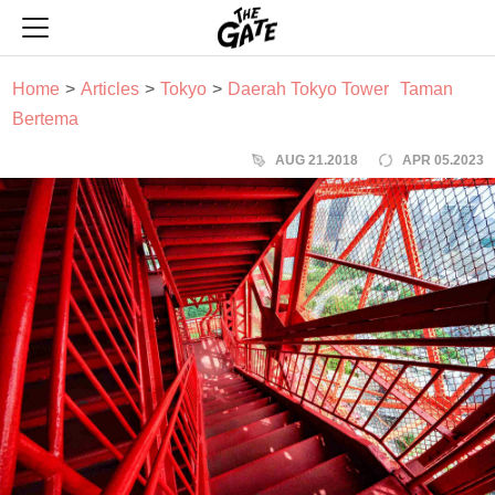
THE GATE
Home
Articles
Tokyo
Daerah Tokyo Tower
Taman
Bertema
AUG 21.2018
APR 05.2023