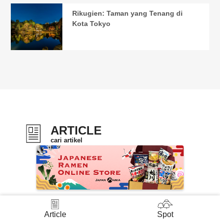
Rikugien: Taman yang Tenang di
Kota Tokyo
ARTICLE
cari artikel
Area
Hokkaido
Tokyo
Kyoto
Osaka
Fukuoka
Okinawa
Category
Budaya & Tradisi Jepang
Article
Spot