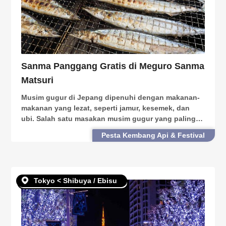
Sanma Panggang Gratis di Meguro Sanma
Matsuri
Musim gugur di Jepang dipenuhi dengan makanan-
makanan yang lezat, seperti jamur, kesemek, dan
ubi. Salah satu masakan musim gugur yang paling
dikenal adalah sanma (さんま), atau ikan sauri
Pesta Kembang Api & Festival
pasifik. Ikan ini pada umumnya dipanggang dan
dibumbui dengan
Tokyo < Shibuya / Ebisu