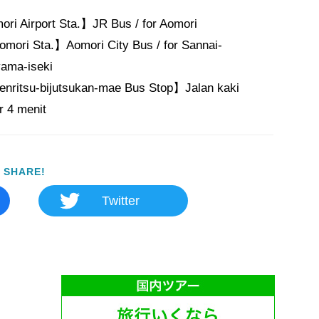
ri Airport Sta.】JR Bus / for Aomori

ori Sta.】Aomori City Bus / for Sannai-
ama-iseki

ritsu-bijutsukan-mae Bus Stop】Jalan kaki 
r 4 menit
SHARE!
Twitter