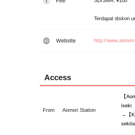
Fee
SD/SMA: ¥100

Website
http://www.aomori
Access
【Aomo
iseki

From
Aomori Station
→【Ken
sekita