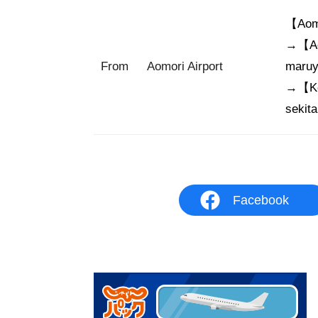
【Aomo
→【Aom
From
Aomori Airport
maruy
→【Ken
sekita
Facebook