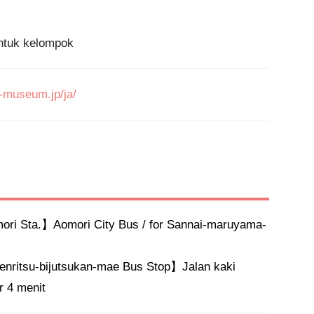
-museum.jp/ja/
ri Sta.】Aomori City Bus / for Sannai-maruyama-
ritsu-bijutsukan-mae Bus Stop】Jalan kaki 
r 4 menit