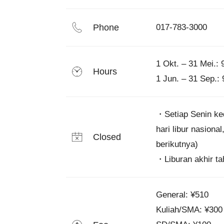
Phone
017-783-3000 
1 Okt. – 31 Mei.: 
Hours
1 Jun. – 31 Sep.:
・Setiap Senin ked
hari libur nasiona
Closed
berikutnya)

General: ¥510

Kuliah/SMA: ¥300
