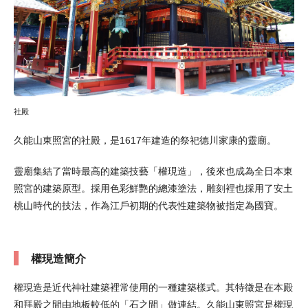
社殿
久能山東照宮的社殿，是1617年建造的祭祀德川家康的靈廟。
靈廟集結了當時最高的建築技藝「權現造」，後來也成為全日本東
照宮的建築原型。採用色彩鮮艷的總漆塗法，雕刻裡也採用了安土
桃山時代的技法，作為江戶初期的代表性建築物被指定為國寶。
權現造簡介
權現造是近代神社建築裡常使用的一種建築樣式。其特徵是在本殿
和拜殿之間由地板較低的「石之間」做連結。久能山東照宮是權現