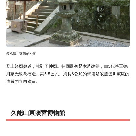
祭祀德川家康的神廟
登上祭廟參道，就到了神廟。神廟最初是木造建築，由3代將軍德
川家光改為石造。高5.5公尺、周長8公尺的寶塔是依照德川家康的
遺旨面向西建造。
久能山東照宮博物館