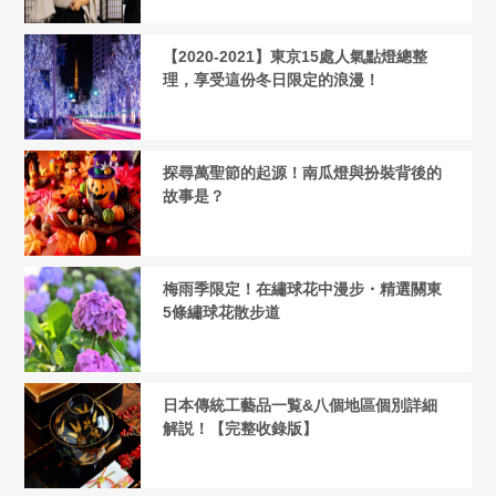
【2020-2021】東京15處人氣點燈總整
理，享受這份冬日限定的浪漫！
探尋萬聖節的起源！南瓜燈與扮裝背後的
故事是？
梅雨季限定！在繡球花中漫步・精選關東
5條繡球花散步道
日本傳統工藝品一覧&八個地區個別詳細
解説！【完整收錄版】