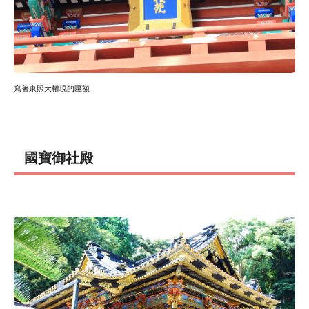
寫著東照大權現的匾額
國寶御社殿