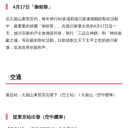
4月17日「御前祭」
在久能山東照宮內，每年舉行60多場和德川家康相關的祭祀活動
中，最重要的就屬「御前祭」。在德川家康去世的4月17日這一
天，德川宗家的戶主會擔當司祭，舉行「三品立神饌」和「神供進
獻之儀」等莊嚴的祭祀活動，以歌頌創立天下太平之世的德川家
康，並為世界祈願和平。
交通
最近站：久能山東照宮石階下（巴士站） / 久能山（空中纜車）
從東京站出發（空中纜車）