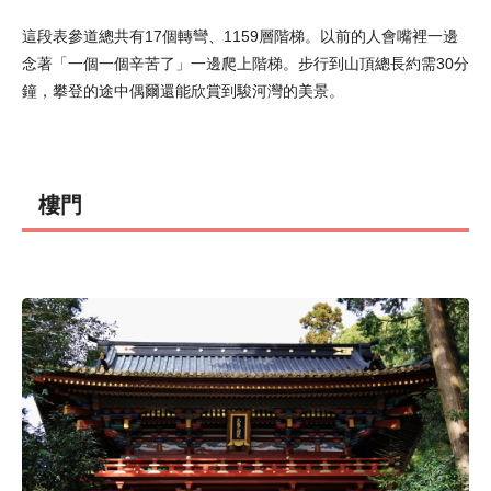
這段表參道總共有17個轉彎、1159層階梯。以前的人會嘴裡一邊
念著「一個一個辛苦了」一邊爬上階梯。步行到山頂總長約需30分
鐘，攀登的途中偶爾還能欣賞到駿河灣的美景。
樓門