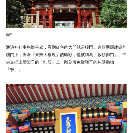
樓門
通過神社事務辦事處，看到紅色的大門就是樓門。這個兩層建築的
樓門上，掛著「東照大權現」的匾額，也被稱為「敕額御門」。中
央支撐上層架子的「蛙股」上，雕刻著象徵和平的神話動物
「貘」。