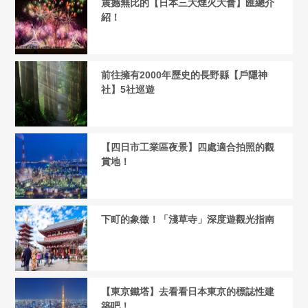
震撼無比的【日本三大煙火大會】匯總介
紹！
前往擁有2000年歷史的長野縣【戶隱神
社】5社巡遊
【四日市工業區夜景】四處適合拍照的觀
賞地！
下町的象徵！「淺草寺」深度遊觀光指南
【東京鐵塔】去看看日本東京的標誌性建
築吧！