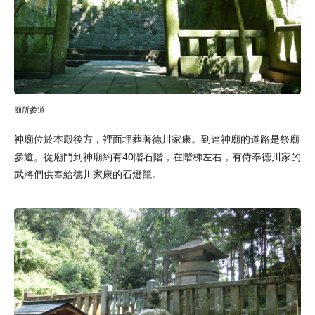
廟所參道
神廟位於本殿後方，裡面埋葬著德川家康。到達神廟的道路是祭廟
參道。從廟門到神廟約有40階石階，在階梯左右，有侍奉德川家的
武將們供奉給德川家康的石燈籠。