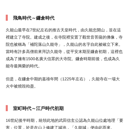
飛鳥時代～鐮倉時代
久能山最早在7世紀左右的推古天皇時代，由久能忠開山，並在這
裡建立了寺院。建成之後，在寺院裡安置了觀世音菩薩的佛像，寺
院也被稱為「補陀落山久能寺」，久能山的名字自此被確立下來。
當時有許多高僧前來拜訪久能寺，從平安末期至鐮倉初期，這裡也
成為了擁有1500名廣大信眾的大寺院。鐮倉時期前後，也成為久
能寺最興榮的時代。
但是，在鐮倉中期的嘉祿年間（1225年左右），久能寺在一場大
火中被燒毀殆盡。
室町時代～江戶時代初期
16世紀後半時期，統領此地的武田信玄公認為久能山位處地理「要
害」位置，於是在山上修建了城池，「久能城」便由此而來。