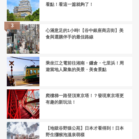
看點！看這一篇就夠了！
心滿意足的1小時!【谷中銀座商店街】美
食與選購伴手的最佳路線
乘坐江之電前往湘南・鐮倉・七里浜！周
遊當地人聚集的美景・美食景點
爬樓梯一路登頂東京塔！？發現東京塔更
有趣的新玩法！
【地獄谷野猿公苑】日本才看得到！日本
野生獼猴泡溫泉萌樣