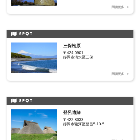
閱讀更多
SP
T
三保松原
〒424-0901　

靜岡市清水區三保
閱讀更多
SP
T
登呂遺跡
〒422-8033　

靜岡市駿河區登呂5-10-5