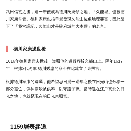
武田信玄之後，這一帶便成為德川氏統領之地，「久能城」也被德
川家康掌管。德川家康也很早就發現久能山位處地理要害，因此留
下了「我常謹記，久能山才是駿府城的大本營」的名言。
德川家康過世後
1616年德川家康去世後，遵照他的遺旨葬於久能山上。隔年1617
年，根據2代將軍 德川秀忠的命令在此建立了東照宮。
根據德川家康的遺囑，他希望忌日滿一週年之後在日光山也分移一
部分靈位，像神靈般被供奉，以守護子孫。當時選在江戶真北的日
光之地，也就是現在的日光東照宮。
1159層表參道