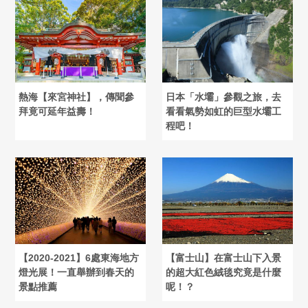
熱海【來宮神社】，傳聞參
日本「水壩」參觀之旅，去
拜竟可延年益壽！
看看氣勢如虹的巨型水壩工
程吧！
【2020-2021】6處東海地方
【富士山】在富士山下入景
燈光展！一直舉辦到春天的
的超大紅色絨毯究竟是什麼
景點推薦
呢！？