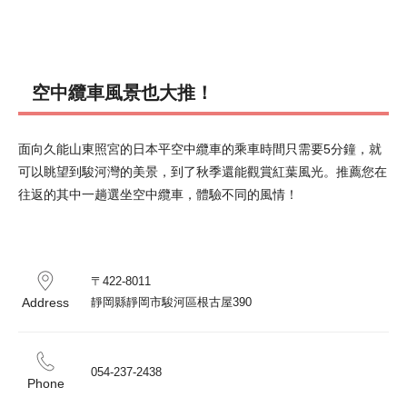
空中纜車風景也大推！
面向久能山東照宮的日本平空中纜車的乘車時間只需要5分鐘，就
可以眺望到駿河灣的美景，到了秋季還能觀賞紅葉風光。推薦您在
往返的其中一趟選坐空中纜車，體驗不同的風情！
〒422-8011

Address
靜岡縣靜岡市駿河區根古屋390
054-237-2438
Phone