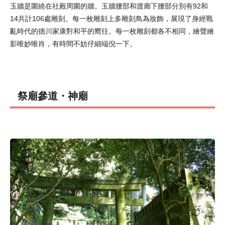
玉牆是圍繞在社殿周圍的牆。玉牆腰部和渡廊下腰部分別有92和
14共計106處雕刻。每一枚雕刻上多雕刻鳥為妝飾，展現了身經戰
亂時代的德川家康對和平的嚮往。每一枚雕刻都各不相同，繪聲繪
影唯妙唯肖，有時間不妨仔細端倪一下。
祭廟參道・神廟