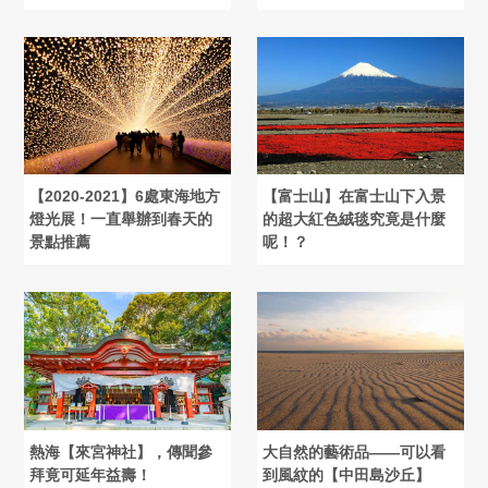
【2020-2021】6處東海地方
【富士山】在富士山下入景
燈光展！一直舉辦到春天的
的超大紅色絨毯究竟是什麼
景點推薦
呢！？
熱海【來宮神社】，傳聞參
大自然的藝術品――可以看
拜竟可延年益壽！
到風紋的【中田島沙丘】