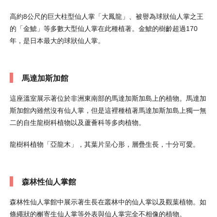
高約8公尺的巨大柱型仙人掌「大鳳龍」、被譽為球狀仙人掌之王
的「金鯱」等多數大型仙人掌在此種植著。金鯱的樹齡超過170
年，是日本最大的球狀仙人掌。
馬達加斯加館
這座溫室展示著位於非洲東南部的馬達加斯加島上的植物。馬達加
斯加館內雖然沒有仙人掌，但是這裡種植著馬達加斯加島上獨一無
二的自生龍樹科植物以及蘆薈科等多肉植物。
龍樹科植物「亞龍木」，其葉片呈心形，層疊生長，十分可愛。
森林性仙人掌館
森林性仙人掌館中展示著生長在叢林中的仙人掌以及觀葉植物。如
條繩狀的槲寄生仙人掌等外表與仙人掌完全不相像的植物。