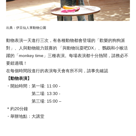
出典：伊豆仙人掌動物公園
動物表演一天進行三次，有各種動物都會登場的「歡樂的狗狗派
對」、人與動物能力競賽的 「與動物玩耍吧DX」、鸚鵡和小猴活
躍的「monkey time」三種表演。每場表演都十分熱鬧，請務必不
要錯過哦！
在每個時間段進行的表演每天會有所不同，請事先確認
【動物表演】
・開始時間：第一場: 11:00 -
第二場: 13:30 -
第三場: 15:00 –
＊約20分鐘
・舉辦地點：大講堂