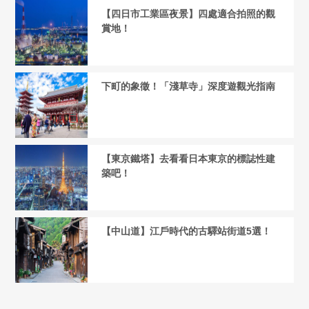
【四日市工業區夜景】四處適合拍照的觀
賞地！
下町的象徵！「淺草寺」深度遊觀光指南
【東京鐵塔】去看看日本東京的標誌性建
築吧！
【中山道】江戶時代的古驛站街道5選！