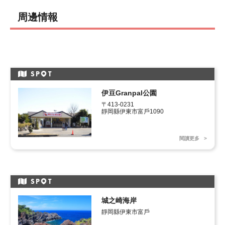
周邊情報
SP
T
伊豆Granpal公園
〒413-0231

靜岡縣伊東市富戶1090
閱讀更多
SP
T
城之崎海岸
靜岡縣伊東市富戶