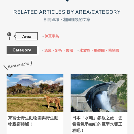
RELATED ARTICLES BY AREA/CATEGORY
相同區域・相同種類的文章
Area
伊豆半島
Category
温泉・SPA・錢湯
水族館・動物園・植物園
Best match!
來富士野生動物園與野生動
日本「水壩」參觀之旅，去
物親密接觸！
看看氣勢如虹的巨型水壩工
程吧！