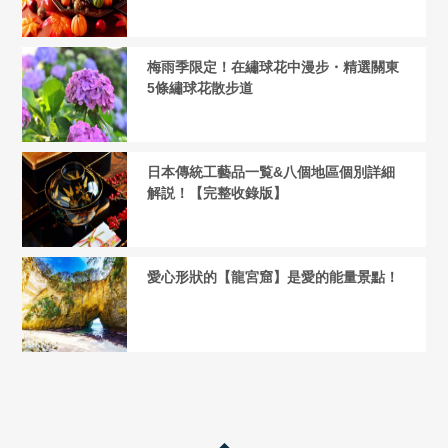
梅雨季限定！在繡球花中漫步・精選關東
5條繡球花散步道
日本傳統工藝品一覧&八個地區個別詳細
解説！【完整收錄版】
愛心形狀的【龍宮窟】是愛的能量景點！