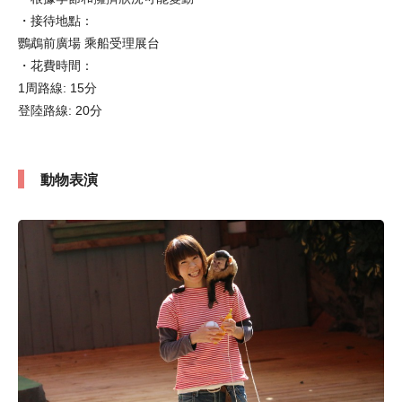
・接待地點：
鸚鵡前廣場 乘船受理展台
・花費時間：
1周路線: 15分
登陸路線: 20分
動物表演