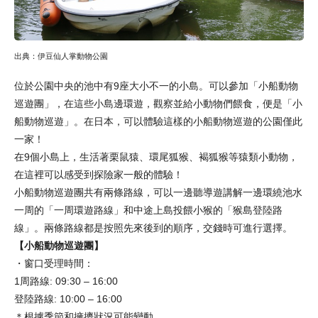
出典：伊豆仙人掌動物公園
位於公園中央的池中有9座大小不一的小島。可以參加「小船動物
巡遊團」，在這些小島邊環遊，觀察並給小動物們餵食，便是「小
船動物巡遊」。在日本，可以體驗這樣的小船動物巡遊的公園僅此
一家！
在9個小島上，生活著栗鼠猿、環尾狐猴、褐狐猴等猿類小動物，
在這裡可以感受到探險家一般的體驗！
小船動物巡遊團共有兩條路線，可以一邊聽導遊講解一邊環繞池水
一周的「一周環遊路線」和中途上島投餵小猴的「猴島登陸路
線」。兩條路線都是按照先來後到的順序，交錢時可進行選擇。
【小船動物巡遊團】
・窗口受理時間：
1周路線: 09:30 – 16:00
登陸路線: 10:00 – 16:00
＊根據季節和擁擠狀況可能變動