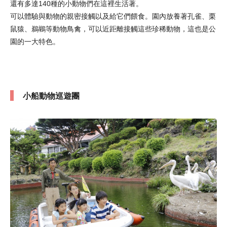
還有多達140種的小動物們在這裡生活著。
可以體驗與動物的親密接觸以及給它們餵食。園內放養著孔雀、栗
鼠猿、鵜鶘等動物鳥禽，可以近距離接觸這些珍稀動物，這也是公
園的一大特色。
小船動物巡遊團