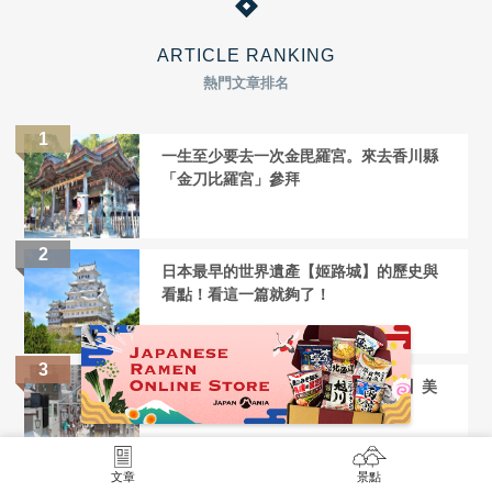
ARTICLE RANKING
熱門文章排名
一生至少要去一次金毘羅宮。來去香川縣
「金刀比羅宮」參拜
日本最早的世界遺產【姬路城】的歷史與
看點！看這一篇就夠了！
心滿意足的1小時!【谷中銀座商店街】美
食與選購伴手的最佳路線
文章
景點