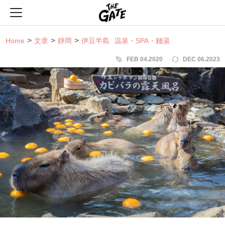
THE GATE
Home
文章
靜岡
伊豆半島
温泉・SPA・錢湯
FEB 04.2020
DEC 06.2023