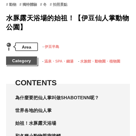
動物
獨特體驗
冬
拍照景點
水豚露天浴場的始祖！【伊豆仙人掌動物
公園】
Area
伊豆半島
Category
温泉・SPA・錢湯
水族館・動物園・植物園
CONTENTS
為什麼要把仙人掌叫做SHABOTENN呢？
世界各地的仙人掌
始祖！水豚露天浴場
和各種小動物親密接觸