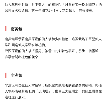
仙人掌科中叫做「月下美人」的植物以「只會在某一晚上開花」的
習性而名聲遠播。它一年開花1～3次，花朵碩大，芳香撲鼻。
南美館
南美館展示著南美原產的仙人掌和多肉植物。這裡栽培了巨型仙人
掌和圓扇仙人掌亞科等植物。
巴西原產的仙人掌「雪晃」被雪白的刺棘包裹著，彷彿一個雪球，
春季會開出橙色的花朵。
非洲館
非洲沒有自生仙人掌植物，所以館內栽培著的都是多肉植物。與仙
人掌外表極其相似的「琉璃塔」，世界三大巨樹之一的龍血樹也在
這裡進行展示。