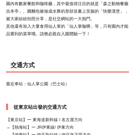
園內有數家餐館和咖啡廳，其中最值得注目的就是「森之動物餐廳
吉本亭」。圓麵包被做成水豚的形狀並畫上笑臉的「快樂漢堡」，
被大家紛紛拍照分享，是社交網站的一大熱門。
其他還有加入大量食用仙人掌的「仙人掌咖喱」等，只有園內才能
品嘗到的菜單哦。請務必親自入園體驗一下！
交通方式
最近車站：仙人掌公園（巴士站）
從東京站出發的交通方式
【東京站】ー 東海道新幹線 / 名古屋方向
→【熱海站】ー JR伊東線/ 伊東方向
→【伊東站】ー 伊豆急行線 / 伊豆急下田方向