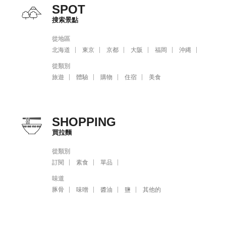
SPOT
搜索景點
從地區
北海道
東京
京都
大阪
福岡
沖縄
從類別
旅遊
體驗
購物
住宿
美食
SHOPPING
買拉麵
從類別
訂閱
素食
單品
味道
豚骨
味噌
醬油
鹽
其他的