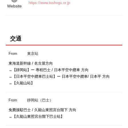
https://www.toshogu.or.jp
Website
交通
From
東京站
東海道新幹線 / 名古屋方向

→【靜岡站】ー 專程巴士 / 日本平空中纜車 方向

→【日本平空中纜車巴士站】ー 日本平空中纜車/ 日本平 方向

→【久能山站】
From
靜岡站（巴士）
免費接駁巴士 / 久能山東照宮台階下 方向

→【久能山東照宮台階下巴士站】