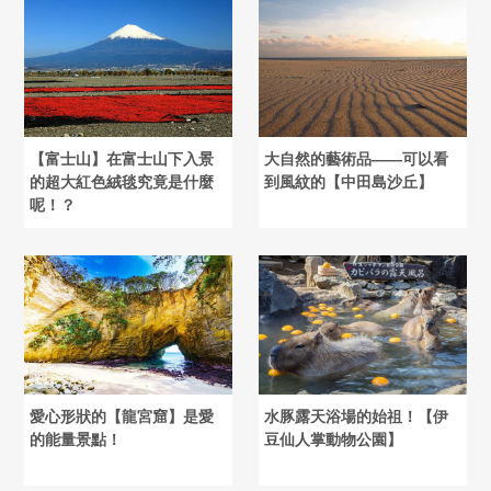
【富士山】在富士山下入景
大自然的藝術品――可以看
的超大紅色絨毯究竟是什麼
到風紋的【中田島沙丘】
呢！？
愛心形狀的【龍宮窟】是愛
水豚露天浴場的始祖！【伊
的能量景點！
豆仙人掌動物公園】