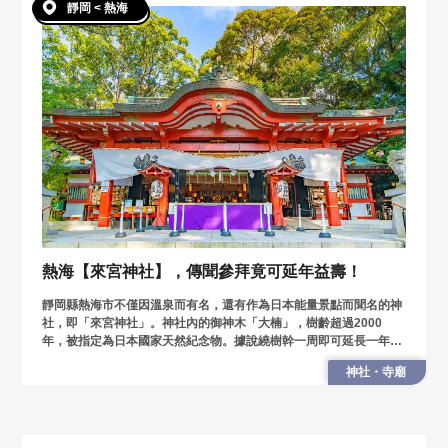
靜岡 < 熱海
熱海【來宮神社】，傳聞參拜竟可延年益壽！
靜岡縣熱海市不僅因溫泉而有名，還有作為日本能量景點而聞名的神
社，即「來宮神社」。神社內的御神木「大楠」，樹齡超過2000
年，被指定為日本國家天然紀念物。據說繞樹幹一周即可延長一年壽
命。
神社・寺廟