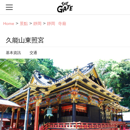
THE GATE
Home
景點
靜岡
靜岡
寺廟
久能山東照宮
基本資訊
交通