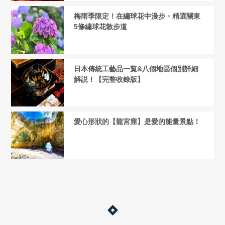
梅雨季限定！在繡球花中漫步・精選關東
5條繡球花散步道
日本傳統工藝品一覧&八個地區個別詳細
解説！【完整收錄版】
愛心形狀的【龍宮窟】是愛的能量景點！