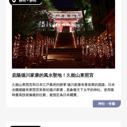
靜岡 < 靜岡
庇蔭德川家康的風水聖地！久能山東照宮
久能山東照宮和日本江戶幕府的將軍 德川家康有著深厚的淵源。日本
全國都建有東照宮來祭祀德川家康，是象徵天下太平的神社。使用當
時最高技術修建的社殿，被指定為日本國寶。
神社・寺廟