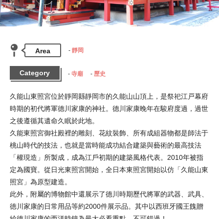
Area
靜岡
Category
寺廟
歷史
久能山東照宮位於靜岡縣靜岡市的久能山山頂上，是祭祀江戸幕府
時期的初代將軍德川家康的神社。德川家康晚年在駿府度過，過世
之後遵循其遺命久眠於此地。

久能東照宮御社殿裡的雕刻、花紋裝飾、所有成組器物都是師法于
桃山時代的技法，也就是當時能成功結合建築與藝術的最高技法
「權現造」所製成，成為江戶初期的建築風格代表。2010年被指
定為國寶。從日光東照宮開始，全日本東照宮開始以仿「久能山東
照宮」為原型建造。

此外，附屬的博物館中還展示了德川時期歷代將軍的武器、武具、
徳川家康的日常用品等約2000件展示品。其中以西班牙國王餽贈
給德川家康的西洋時鐘為最大必看重點，不可錯過！
