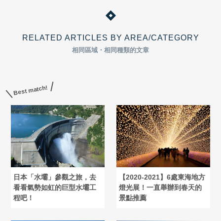
RELATED ARTICLES BY AREA/CATEGORY
相同區域・相同種類的文章
Best match!
日本「水壩」參觀之旅，去
【2020-2021】6處東海地方
看看氣勢如虹的巨型水壩工
燈光展！一直舉辦到春天的
程吧！
景點推薦