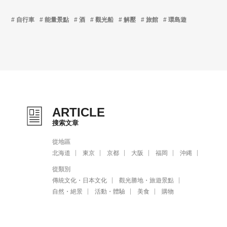
自行車
能量景點
酒
觀光船
解壓
旅館
環島遊
ARTICLE
搜索文章
從地區
北海道
東京
京都
大阪
福岡
沖縄
從類別
傳統文化・日本文化
觀光勝地・旅遊景點
自然・絕景
活動・體驗
美食
購物