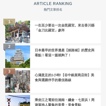
ARTICLE RANKING
熱門文章排名
一生至少要去一次金毘羅宮。來去香川縣
「金刀比羅宮」參拜
日本最早的世界遺產【姬路城】的歷史與
看點！看這一篇就夠了！
心滿意足的1小時!【谷中銀座商店街】美
食與選購伴手的最佳路線
乘坐江之電前往湘南・鐮倉・七里浜！周
遊當地人聚集的美景・美食景點