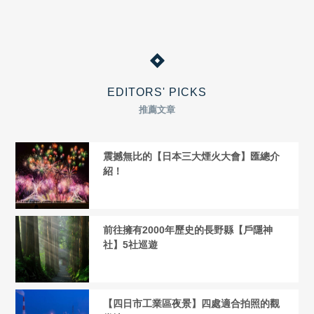
EDITORS' PICKS
推薦文章
震撼無比的【日本三大煙火大會】匯總介
紹！
前往擁有2000年歷史的長野縣【戶隱神
社】5社巡遊
【四日市工業區夜景】四處適合拍照的觀