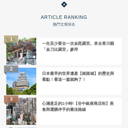
ARTICLE RANKING
熱門文章排名
一生至少要去一次金毘羅宮。來去香川縣
「金刀比羅宮」參拜
日本最早的世界遺產【姬路城】的歷史與
看點！看這一篇就夠了！
心滿意足的1小時!【谷中銀座商店街】美
食與選購伴手的最佳路線