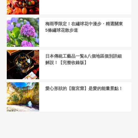
梅雨季限定！在繡球花中漫步・精選關東
5條繡球花散步道
日本傳統工藝品一覧&八個地區個別詳細
解説！【完整收錄版】
愛心形狀的【龍宮窟】是愛的能量景點！