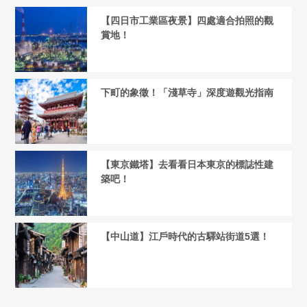
【四日市工業區夜景】四處適合拍照的觀
賞地！
下町的象徵！「淺草寺」深度遊觀光指南
【東京鐵塔】去看看日本東京的標誌性建
築吧！
【中山道】江戶時代的古驛站街道5選！