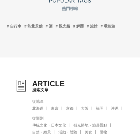
POPULAR TAGS
熱門標籤
自行車
能量景點
酒
觀光船
解壓
旅館
環島遊
ARTICLE
搜索文章
從地區
北海道
東京
京都
大阪
福岡
沖縄
從類別
傳統文化・日本文化
觀光勝地・旅遊景點
自然・絕景
活動・體驗
美食
購物