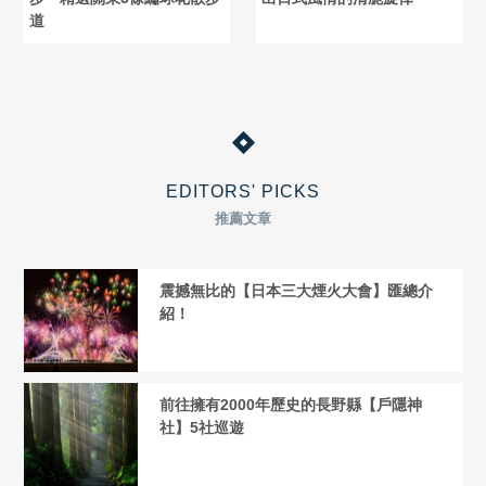
道
EDITORS' PICKS
推薦文章
震撼無比的【日本三大煙火大會】匯總介
紹！
前往擁有2000年歷史的長野縣【戶隱神
社】5社巡遊