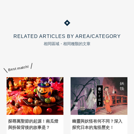
RELATED ARTICLES BY AREA/CATEGORY
相同區域・相同種類的文章
Best match!
探尋萬聖節的起源！南瓜燈
幽靈與妖怪有何不同？深入
與扮裝背後的故事是？
探究日本的鬼怪歷史！