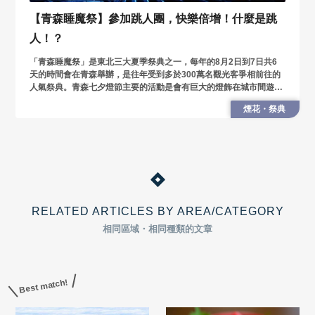
【青森睡魔祭】參加跳人團，快樂倍增！什麼是跳
人！？
「青森睡魔祭」是東北三大夏季祭典之一，每年的8月2日到7日共6
天的時間會在青森舉辦，是往年受到多於300萬名觀光客爭相前往的
人氣祭典。青森七夕燈節主要的活動是會有巨大的燈飾在城市間遊
行，而最大的特徵則是在燈飾周圍有被稱為「跳人」的舞者們在燈飾
煙花・祭典
旁狂舞
RELATED ARTICLES BY AREA/CATEGORY
相同區域・相同種類的文章
Best match!