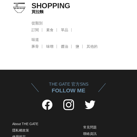
SHOPPING
買拉麵
從類別
訂閱
素食
單品
味道
豚骨
味噌
醬油
鹽
其他的
THE GATE 官方SNS
FOLLOW ME
About THE GATE
常見問題
隱私權政策
聯絡資訊
使用規定