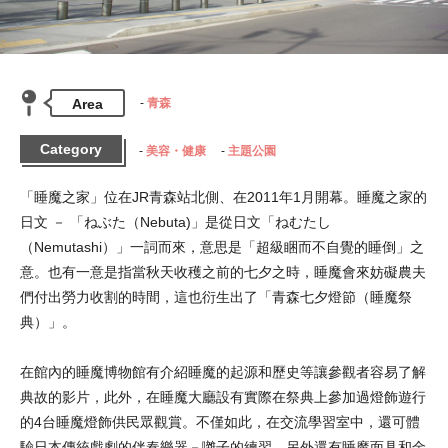
Area
青森
Category
美容・健康
主題公園
「睡魔之家」位在JR青森站北側、在2011年1月開幕。睡魔之家的
日文 － 「ねぶた（Nebuta)」是從日文「ねむたし
（Nemutashi）」一詞而來，意思是「超級睏而不自覺的睡倒」之
意。也有一意是指當秋天收穫之前的七夕之時，睡魔會來妨礙農夫
們付出勞力收割的時間，這也衍生出了「青森七夕燈節（睡魔祭
典）」。
在館內的睡魔博物館有介紹睡魔的起源和歷史等讓參觀者容易了解
典故的影片，此外，在睡魔大廳設有實際在祭典上參加過燈飾遊行
的4台睡魔燈飾供民眾觀賞。不僅如此，在交流學習室中，還可體
驗日本傳統戲劇的伴奏樂器－囃子的練習，另外還有睡魔面具和金