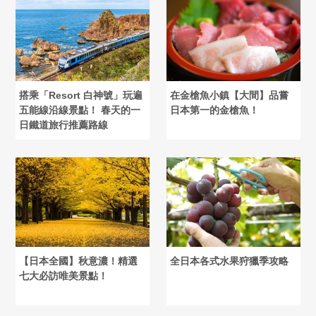
搭乘「Resort 白神號」玩遍
在金槍魚小鎮【大間】品嘗
五能線沿線景點！ 春天的一
日本第一的金槍魚！
日鐵道旅行推薦路線
【日本全國】秋意濃！精選
全日本各式水果狩獵季攻略
七大必訪唯美景點！