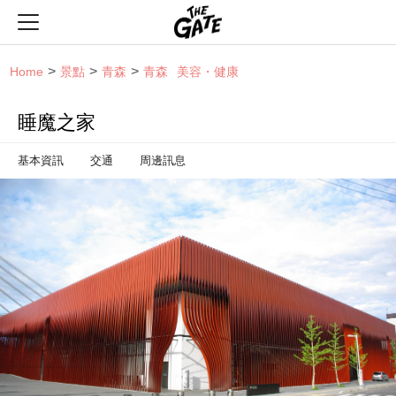
THE GATE
Home
景點
青森
青森
美容・健康
睡魔之家
基本資訊
交通
周邊訊息