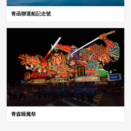
青函聯運船記念號
青森睡魔祭