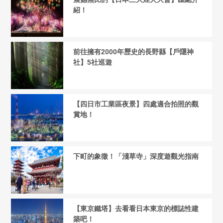
紹！
前往擁有2000年歷史的長野縣【戶隱神
社】5社巡遊
【四日市工業區夜景】四處適合拍照的觀
賞地！
下町的象徵！「淺草寺」深度遊觀光指南
【東京鐵塔】去看看日本東京的標誌性建
築吧！