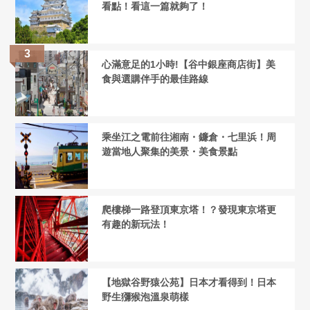
看點！看這一篇就夠了！
心滿意足的1小時!【谷中銀座商店街】美
食與選購伴手的最佳路線
乘坐江之電前往湘南・鐮倉・七里浜！周
遊當地人聚集的美景・美食景點
爬樓梯一路登頂東京塔！？發現東京塔更
有趣的新玩法！
【地獄谷野猿公苑】日本才看得到！日本
野生獼猴泡溫泉萌樣