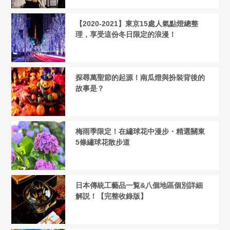
【2020-2021】東京15處人氣點燈總整
理，享受這份冬日限定的浪漫！
探尋萬聖節的起源！南瓜燈與扮裝背後的
故事是？
梅雨季限定！在繡球花中漫步・精選關東
5條繡球花散步道
日本傳統工藝品一覧&八個地區個別詳細
解説！【完整收錄版】