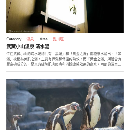
Category：
溫泉
Area：
品川區
武藏小山溫泉 清水湯
位在武藏小山的清水湯總共有「黑湯」和「黃金之湯」兩種泉水湧出。「黑
湯」被稱為美肌之湯，主要有保濕和保溫的功效，而「黃金之湯」則是含有
豐富碘成分的，是具有緩解肌肉痠痛和消除疲勞效果的泉水。內部的浴室備
有超級泡泡浴和按摩浴缸等設施，而室外的浴室則有分為黑湯和黃金之湯的
兩個浴槽供享受。 因為享受兩種天然溫泉只需要不到500日幣，吸引許多旅
客前往。 另外，來設有三溫暖、岩盤浴和免費休息區域等設施，而且還有販
售店家自製的天然溫泉蛋和國產黑醋汁喔！