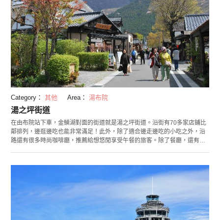
Category：
其他
Area：
湯布院
湯之坪街道
在由布院站下車，金鱗湖對面的街道就是湯之坪街道。沿街有70多家店鋪比
鄰排列，邊逛邊吃也能非常滿足！此外，除了適合邊走邊吃的小吃之外，沿
路還有很多時尚咖啡廳，推薦給想悠閒享受午餐的旅客。除了餐廳，還有美
術館、地方特產、復古雜貨鋪等各種的店鋪，光是在湯之坪街道隨性散步，
就可以充分感受到由布院的悠閒氛圍！