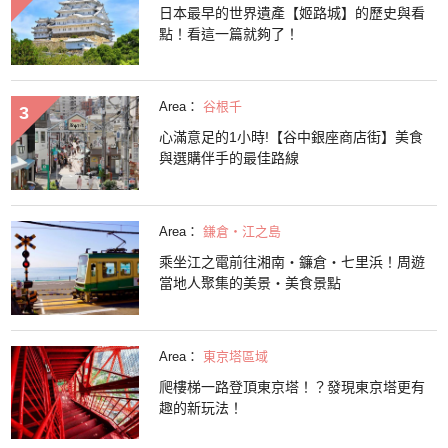
日本最早的世界遺產【姬路城】的歷史與看
點！看這一篇就夠了！
Area：
谷根千
心滿意足的1小時!【谷中銀座商店街】美食
與選購伴手的最佳路線
Area：
鎌倉・江之島
乘坐江之電前往湘南・鐮倉・七里浜！周遊
當地人聚集的美景・美食景點
Area：
東京塔區域
爬樓梯一路登頂東京塔！？發現東京塔更有
趣的新玩法！