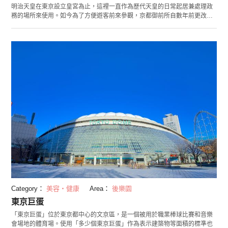
明治天皇在東京設立皇宮為止，這裡一直作為歷代天皇的日常起居兼處理政
務的場所來使用。如今為了方便遊客前來參觀，京都御前所自數年前更改了
規定，無需提前預約就可入內參觀。御所中有歷代天皇進行登基典禮用的
「紫宸殿」，天皇居住用的「清涼殿」 以及稱作南庭和東庭的兩座豪華日式
庭院等建築，可謂是看點十足。不論是對歷史，建築，或是日式景觀感興趣
的人，來到京都御所，都會感到不枉此行。京都御所的東南西北四周分別被
寺町通，烏丸通，丸太町通和今出川通四條道路圍起，被圍起的這片地域作
為規模龐大的民間公園「京都御苑」管理。公園境內規模遼闊，樹木繁茂，
在這樣繁華熱鬧的觀光都市中，如此環境優美的一座公園宛如是一股清流。
在園內隨處可見遊客或是當地市民在木蔭下舒適地休息。園中春天的梅花和
櫻花，秋天的紅葉都是美麗而不容錯過的景色。
Category：
美容・健康
Area：
後樂園
東京巨蛋
「東京巨蛋」位於東京都中心的文京區，是一個被用於職業棒球比賽和音樂
會場地的體育場。使用「多少個東京巨蛋」作為表示建築物等面積的標準也