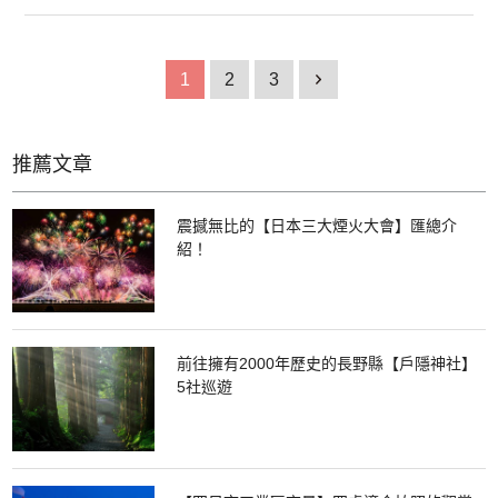
水精心釀造的啤酒。在工廠裡，工作人員會以易懂的方式介紹啤酒的製作過
程，如原料、下料和發酵等，您可以進行免費參觀。一邊參觀工廠各處，一
邊聆聽同行的工作人員介紹奧利恩啤酒的特色以及啤酒製作方法。在大約60
分鐘的參觀中，前半部分的35分鐘會參觀展覽室等工廠部分，後半約20分鐘
1
2
3
1
內會進行啤酒的試飲體驗。請您放心，這裡特意為駕車的人和未成年人準備
了軟性飲料。 奧利恩樂園中有一間引以為豪的的餐廳「奧利恩啤酒園山原之
森」，在這裡您可以品嘗到美味的沖繩料理，同時樂園中還有一家出售奧利
恩商品的商店。 （照片由奧利恩樂園提供）
推薦文章
震撼無比的【日本三大煙火大會】匯總介
紹！
前往擁有2000年歷史的長野縣【戶隱神社】
5社巡遊