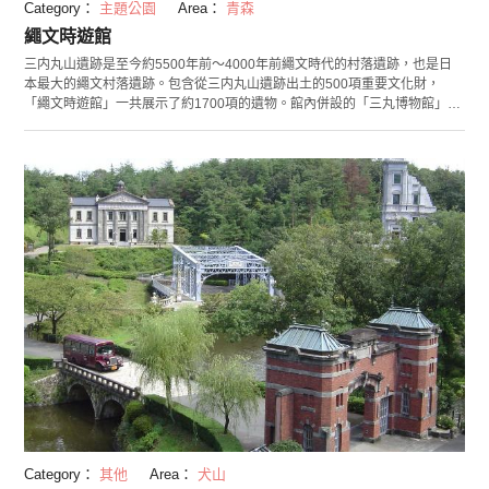
Category：
主題公園
Area：
青森
繩文時遊館
三内丸山遺跡是至今約5500年前〜4000年前繩文時代的村落遺跡，也是日
本最大的繩文村落遺跡。包含從三内丸山遺跡出土的500項重要文化財，
「繩文時遊館」一共展示了約1700項的遺物。館內併設的「三丸博物館」，
會進行一日兩次的博物館導覽，可以經由從導覽的介紹深入了解繩文文化。
而且，「探索繩文人的生活」專區，使用了人偶、出土品等，以較容易了解
的方式展示出繩文人的生活。也有舉辦可以體驗製作繩文編織包和迷你土偶
等的體驗工房，和讓你更加了解繩文文化的繩文教室等活動，是可以親自感
受日本歷史的設施。
Category：
其他
Area：
犬山