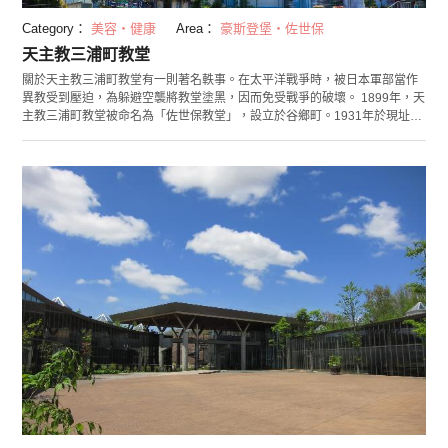
Category：
美容・健康
Area：
豪斯登堡・佐世保
天主教三浦町教堂
關於天主教三浦町教堂有一則著名軼事。在太平洋戰爭時，被日本軍部當作
異教受到壓迫，為躲避空襲將教堂塗黑，因而免受戰爭的破壞。 1899年，天
主教三浦町教堂被命名為「佐世保教堂」，設立於谷鄉町。1931年於現址完
成修建，是一座美麗的哥特式建築。 這座教堂位於佐世保車站附近的小丘
上，外觀雪白，因而被當作這一地區的地標，廣受喜愛。因其卓越的地理位
置而吸引了諸多訪客。 教堂內部允許遊客自由參觀，您一定不能錯過的是如
同萬花筒一般絢爛的雕花玻璃。夜間教堂也會點燈，您可以在此享受到與白
天不同的氣氛。