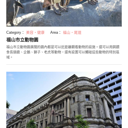
Category：
美容・健康
Area：
福山・尾道
福山市立動物園
福山市立動物園廣闊的園內都是可以近距離觀看動物的設施。還可以用餌餵
食長頸鹿、企鵝、獅子、老虎等動物，還有設置可以觸碰這些動物的特別區
域。