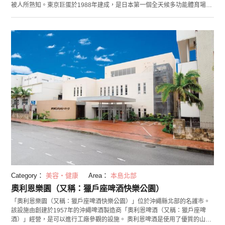
被人所熟知。東京巨蛋於1988年建成，是日本第一個全天候多功能體育場。
整個圓頂被充氣的屋頂覆蓋，因此其特點是可以不受天氣的影響舉行活動。
建築面積為46,755平方米，可容納55,000名觀眾。周邊是「東京巨蛋城」，
有遊樂園、體育設施和酒店等，無論是兒童還是成年人，都可在此盡情遊玩
一天。
Category：
美容・健康
Area：
本島北部
奧利恩樂園（又稱：獵戶座啤酒快樂公園）
「奧利恩樂園（又稱：獵戶座啤酒快樂公園）」位於沖繩縣北部的名護市。
該設施由創建於1957年的沖繩啤酒製造商「奧利恩啤酒（又稱：獵戶座啤
酒）」經營，是可以進行工廠參觀的設施。 奧利恩啤酒是使用了優質的山原