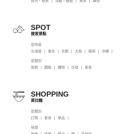
自然・絕景
活動・體驗
美食
購物
SPOT
搜索景點
從地區
北海道
東京
京都
大阪
福岡
沖縄
從類別
旅遊
體驗
購物
住宿
美食
SHOPPING
買拉麵
從類別
訂閱
素食
單品
味道