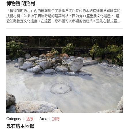
博物館 明治村
「博物館明治村」內的建築融合了繼承自江戶時代的木結構建築法與歐美的
技術材料，並秉持了明治時期的建築風格，園內有11座重要文化遺產，1座
愛知縣指定文化遺產。在這裡，您不僅可以參觀各個建築，還能在新式服裝
館體驗明治時期流行的連衣裙與袴（一種日式傳統服裝）。在園內的餐廳，
您還可以享用繼承了明治傳統風味的菜餚。除此以外，這裡還展示有日本最
早的蒸汽火車SL9號，12號，您可以近距離感受明治的高度發展期。
Category：
溫泉
Area：
別府
鬼石坊主地獄