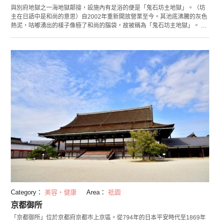
與別府地獄之一海地獄鄰接，設施內有足浴的便是「鬼石坊主地獄」。（坊
主在日語中是和尚的意思）自2002年重新開放營業至今。其池底沸騰的灰色
熱泥，咕嘟湧出的樣子像極了和尚的腦袋，故被稱為「鬼石坊主地獄」。 設
施內部設有溫泉，您還可選擇露天溫泉或是展望浴場。設施內的洗浴用品和
置物櫃都可以免費使用，不過不要忘記帶上毛巾哦。
Category：
美容・健康
Area：
祗園
京都御所
「京都御所」位於京都府京都市上京區。從794年的日本平安時代至1869年