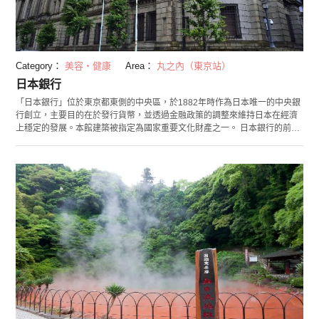
Category：
美容・健康
Area：
丸之內（東京站）
日本銀行
「日本銀行」位於東京都東側的中央區，於1882年時作為日本唯一的中央銀
行創立，主要目的在於發行貨幣，並透過金融政策的調整來維持日本在經濟
上穩定的發展。本館建築被指定為國家重要文化財產之一。 日本銀行的前身
為江戶時代的金幣鑄造廠，之後作為日本第一棟西式煉瓦建築物於1896年完
工，在外觀上有厚而重實的美感。 這裡也定期舉辦有專業解說員所帶領的導
覽，除可以參觀地下室的保管區，或者是看看過去的營業所，更藉由導覽員
的說明，進一步了解日本銀行的歷史與知識。 另外，在隔壁也建有「貨幣博
物館」，供人學習金錢在歷史與社會上的相關知識。