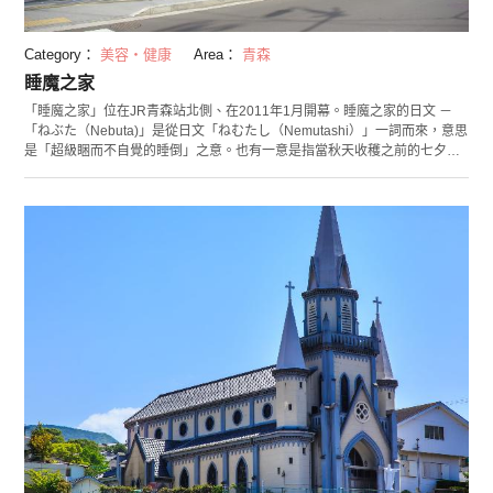
Category：
美容・健康
Area：
青森
睡魔之家
「睡魔之家」位在JR青森站北側、在2011年1月開幕。睡魔之家的日文 －
「ねぶた（Nebuta)」是從日文「ねむたし（Nemutashi）」一詞而來，意思
是「超級睏而不自覺的睡倒」之意。也有一意是指當秋天收穫之前的七夕之
時，睡魔會來妨礙農夫們付出勞力收割的時間，這也衍生出了「青森七夕燈
節（睡魔祭典）」。 在館內的睡魔博物館有介紹睡魔的起源和歷史等讓參觀
者容易了解典故的影片，此外，在睡魔大廳設有實際在祭典上參加過燈飾遊
行的4台睡魔燈飾供民眾觀賞。不僅如此，在交流學習室中，還可體驗日本傳
統戲劇的伴奏樂器－囃子的練習，另外還有睡魔面具和金魚燈籠的製作教室
開放參觀者親身手作體驗。 除了這些，館內還設有使用青森當地食材所作成
的料理餐廳。在這裡不僅成了解青森文化的代表據點，觀光客們還可與當地
市民們交流，可說是人潮絡驛不絕的場所呢！