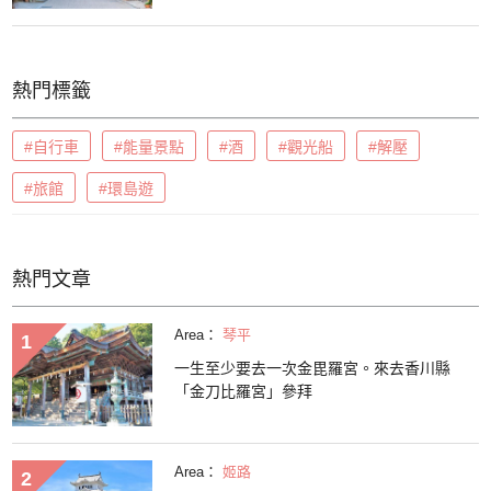
熱門標籤
#自行車
#能量景點
#酒
#觀光船
#解壓
#旅館
#環島遊
熱門文章
Area：
琴平
一生至少要去一次金毘羅宮。來去香川縣
「金刀比羅宮」參拜
Area：
姬路