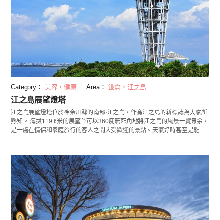
Category：
美容・健康
Area：
鎌倉・江之島
江之島展望燈塔
江之島展望燈塔位於神奈川縣的南部·江之島，作為江之島的新標誌為大家所
熟知。 海拔119.6米的展望台可以360度無死角地將江之島的風景一覽無余，
是一處在情侶和家庭旅行的客人之間大受歡迎的景點。天氣好時甚至是能眺
望到富士山和伊豆高原，請來江之島時務必爬上展望台看看！ 「江之島展望
燈塔」是作為2002年江之電車開業100週年事業的一環而建設的。 建設當時
外表像是火箭，然而於2003年4月時重新裝修後建成如今蠟燭模樣的燈塔。
雖然可以坐電梯上展望台，但是走下展望台時推薦您走完全由玻璃建成的台
階。展望台位於建築的17層，螺旋狀的台階使得您可以充分感受到開放感和
些許地緊張。 燈塔腳下是滿滿南國風格的「Samuel Cocking苑」，除此之
外每年冬天還會舉辦「湘南的寶石～妝點江之島的光與色彩的祭典～」。
2018年這裡還被認定為「關東三大燈光展」之一，請務必親自來欣賞這場光
與色彩的盛典！