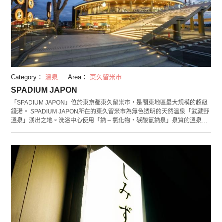
Category：
溫泉
Area：
東久留米市
SPADIUM JAPON
「SPADIUM JAPON」位於東京都東久留米市，是關東地區最大規模的超級
錢湯。 SPADIUM JAPON所在的東久留米市為無色透明的天然溫泉「武藏野
溫泉」湧出之地。洗浴中心使用「鈉 – 氯化物・碳酸氫鈉泉」泉質的溫泉，
據說有美膚效果，在此可享受各種豐富多樣的溫泉浴池。另外，5樓與4、5
樓層之間整體為「岩磐浴樓層」，除可享受5大岩磐浴以外，此樓層還有
30,000多冊漫畫可供自由閱覽。1,500日圓左右即可盡情享受天然溫泉和岩
磐浴。 除此以外，在飲食區可品嘗和食、比薩、牛排和甜品等，休閒設施也
很充實。根據季節、月份或星期不同還將開展各類活動，無論兒童還是大人
都可於此邊浸泡溫泉邊享受放鬆時光。