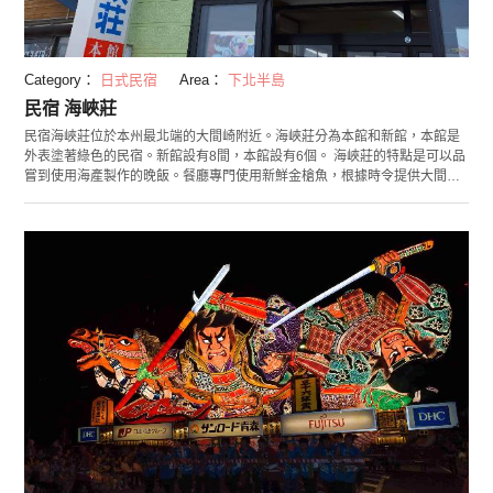
Category：
日式民宿
Area：
下北半島
民宿 海峽莊
民宿海峽莊位於本州最北端的大間崎附近。海峽莊分為本館和新館，本館是
外表塗著綠色的民宿。新館設有8間，本館設有6個。 海峽莊的特點是可以品
嘗到使用海產製作的晚飯。餐廳專門使用新鮮金槍魚，根據時令提供大間和
近海產的金槍魚。還可以品嘗到地產魚，喜歡魚料理的朋友推薦來這家。住
一晚帶兩頓飯的價錢是稅後8640日元，十分划算。4月中旬至10月還提供午
飯。大量使用金槍魚製作的的「純金槍魚蓋飯」十分推薦。 周邊有標示本州
最北端的石碑和巨大金槍魚紀念碑，到訪的時候請一定去看一看。