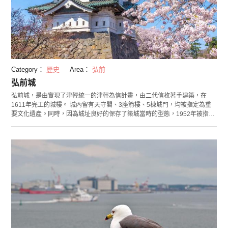
Category：
歷史
Area：
弘前
弘前城
弘前城，是由實現了津輕統一的津輕為信計畫，由二代信枚著手建築，在
1611年完工的城樓。 城內留有天守閣、3座箭樓、5棟城門，均被指定為重
要文化遺產。同時，因為城址良好的保存了築城當時的型態，1952年被指定
為國家史跡。 現在天守內作為弘前城史料館公開，展示藩政時代的史料和資
料。參觀免費，進入主城則要另外付入場費。 場內有日本現存歷史最久的染
井吉野櫻和日本最大周長樹幹的染井櫻，還能觀賞到從1914年就種植的垂櫻
等各種美麗櫻花。 弘前公園是櫻花的名勝，共種有2600株櫻花樹，每年4月
下旬到5月上旬舉辦“弘前櫻花節”，有眾多遊客到訪。