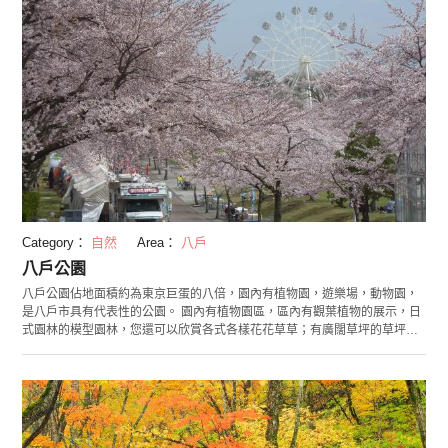
Category：
自然
Area：
八戶
八戶公園
八戶公園佔地面積約為東京巨蛋的八倍，園內有植物園，遊樂場，動物園，
是八戶市具有代表性的公園。 園內有植物園區，區內有觀葉植物的展示，日
式園林的模型園林，您還可以欣賞各式各樣花花草草；有廣闊草坪的草坪廣
場區等可以讓您與自然親密接觸；也有頗受小朋友歡迎的遊樂場區（兒童
國）等，共計九個區域。 尤其值得一提的是遊樂場區，內有摩天輪，雲霄飛
車等為兒童準備的約20種娛樂設施，除此以外，還有可以攀岩的室內場館
「三八五·兒童館」。 同時，八戶公園也是青森縣內屈指可數的賞櫻勝地。每
年4月下旬到5月上旬時會有染井吉野櫻，山櫻，八重櫻等約2000株櫻花綻
放，到處都是賞花的人，熱鬧非凡。