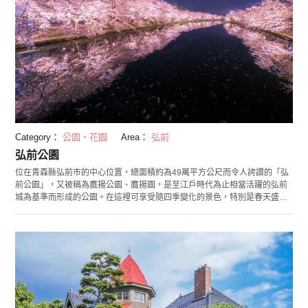
Category：
公園・花園
Area：
弘前
弘前公園
位在青森縣弘前市的中心位置，總面積約為49萬平方公尺而令人誇讚的「弘
前公園」，又被稱為鷹揚公園、鷹揚園，是至江戶時代為止相當活躍的弘前
城為基準而形成的公園。在這裡可享受隨四季變化的景色，特別是春天盛開
的美麗櫻花。園內所種植約2,600株的櫻花在春天時將弘前公園妝點成色彩繽
紛的美麗風景，認為這美景堪稱日本第一的呼聲也水漲船高 。賞櫻時期為每
年的4月下旬，在賞櫻季節時，還會舉行「弘前櫻花祭」，此祭典吸引約200
萬人以上的觀光客前往，是相當有人氣的祭典！