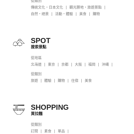
從類別
傳統文化・日本文化
觀光勝地・旅遊景點
自然・絕景
活動・體驗
美食
購物
SPOT
搜索景點
從地區
北海道
東京
京都
大阪
福岡
沖縄
從類別
旅遊
體驗
購物
住宿
美食
SHOPPING
買拉麵
從類別
訂閱
素食
單品