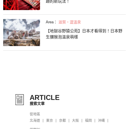
趣的新玩法！
Area：
滋賀・澀溫泉
【地獄谷野猿公苑】日本才看得到！日本野
生獼猴泡溫泉萌樣
ARTICLE
搜索文章
從地區
北海道
東京
京都
大阪
福岡
沖縄