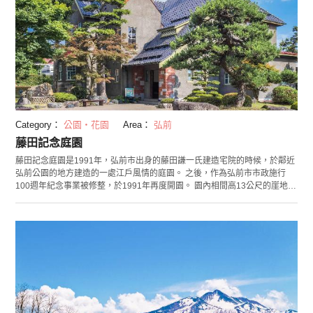
Category：
公園・花園
Area：
弘前
藤田記念庭園
藤田記念庭園是1991年，弘前市出身的藤田謙一氏建造宅院的時候，於鄰近
弘前公園的地方建造的一處江戶風情的庭園。 之後，作為弘前市市政施行
100週年紀念事業被修整，於1991年再度開園。 園內相間高13公尺的崖地，
有高台和低窪地區。高台部是眺望岩木山的借景式庭園，現在還留有彩色玻
璃、玻璃窗等當時的建築，被登錄為有形文化遺產。來這裡可以參觀洋館，
還有展示了小川破笠所作的板窗畫、菜菜子手繪衣櫃和狩獵派屏風的和館。
低窪地部則是以水池為中心的回遊式庭園，可以從茶室眺望水池、菖蒲花和
杜鵑花、瀑布、八橋等景色。