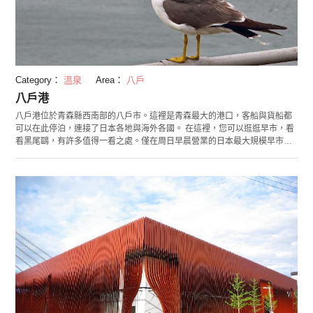
Category：
溫泉
Area：
八戶
八戶港
八戶港位於青森縣西南部的八戶市。這裡是青森最大的港口，客船與貨船都
可以在此停泊，連接了日本各地與海外各國。 在這裡，您可以逛逛早市，看
看黑尾鷗，有許多值得一看之處。僅在周日早晨營業的日本最大規模早市
「館鼻岸壁早市」提供有鮮魚，乾貨製品，小籠包等配菜，外觀與昆蟲十分
相像的軟糖等，商品種類繁多。 八戶是叫聲像貓的鳥類、黑尾鷗的棲息地。
您可以乘坐遊船，花費約一小時仔細觀察它們。同時還可以在船上欣賞從海
遠眺的八戶港風光。