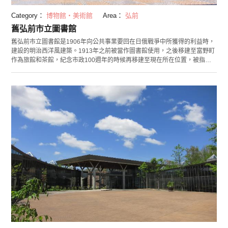
Category：
博物館・美術館
Area：
弘前
舊弘前市立圖書館
舊弘前市立圖書館是1906年向公共事業要回在日俄戰爭中所獲得的利益時，
建設的明治西洋風建築。1913年之前被當作圖書館使用，之後移建至富野町
作為旅館和茶館，紀念市政100週年的時候再移建至現在所在位置，被指定
為縣文化遺產。 建築物為3層木造，八角形雙塔圓頂，正面開小天窗，門口
殿式入口，等等都是以文藝復興樣式為基調，還有一些地方能看到日式寺院
建築所使用的木鼻造型。 館內1樓復原了舊市立圖書館的樣子，並展示了當
時的相關資料，2樓介紹地方出版物和同人誌，還上映圍繞文學碑的錄像等。
冬季會被打上夜間點燈，呈現和以往不同的氛圍。