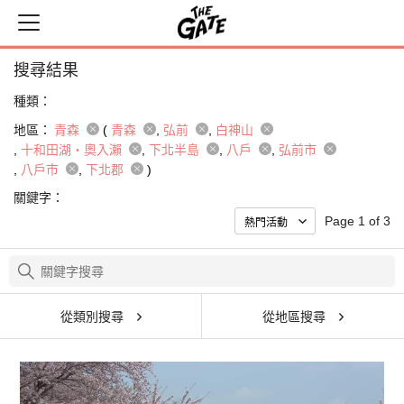
搜尋結果
種類：
地區：
青森
(
青森
弘前
白神山
十和田湖・奧入瀨
下北半島
八戶
弘前市
八戶市
下北郡
)
關鍵字：
Page 1 of 3
從類別搜尋
從地區搜尋