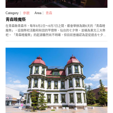
Category：
參觀
Area：
青森
青森睡魔祭
在青森縣青森市，每年8月2日～8月7日之間，都會舉辦為期6天的「青森睡
魔祭」，這個祭祀活動和秋田的竿燈祭、仙台的七夕祭，並稱為東北三大祭
祀。 「青森睡魔祭」的起源雖然尚不明確，但目前普遍認為是從過去七夕時
舉辦的驅除睡魔的活動——「眠流」中特殊演變來的。 「青森睡魔祭」每年
吸引300萬多萬的遊客前來觀賞，它最值得一看的是，5米大的巨型武者人形
山車「睡魔」以及周圍跳舞的「跳人」。職人親手製作的山車「睡魔」伴著
祭祀音樂和跳人們「rase-ra！rase-ra！」的歡呼吶喊聲，在街道上緩慢遊
行，景象十分壯觀，讓人感受到比仲夏氣溫還要熱烈的氛圍。 祭祀的最後一
天，還會舉行」青森花火大會」，只有在這一天才能看到煙花與山車「睡
魔」交相輝印的夢幻景象。 （照片來源：青森縣觀光信息網站）