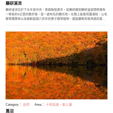
藥研溪流
藥研溪流位於下北半島中央，青森縣陸奧市。從藥研橋到藥研溫泉間修建有
一條長約4公里的散步道，是一處有名的觀光地。在路上能看見羅漢柏，山毛
櫸等闊葉林以及樹齡超過六百年的栗子樹等植物，還能觀察到曾用過的森林
軌道遺跡等，景點眾多。 附近有含碳酸鐵的藥研溫泉，鹼性溫泉對於去除疲
勞效果絕佳。沿著藥研溫泉向更深處前進，有著奧藥研溫泉，距藥研溫泉上
流約2公里。藥研溫泉與奧藥研溫泉間有條約3公里的小路連接，因此在欣賞
過藥研溪流與森林浴後，不妨來泡泡溫泉消除疲勞吧！
Category：
自然
Area：
十和田湖・奧入瀨
蔦沼