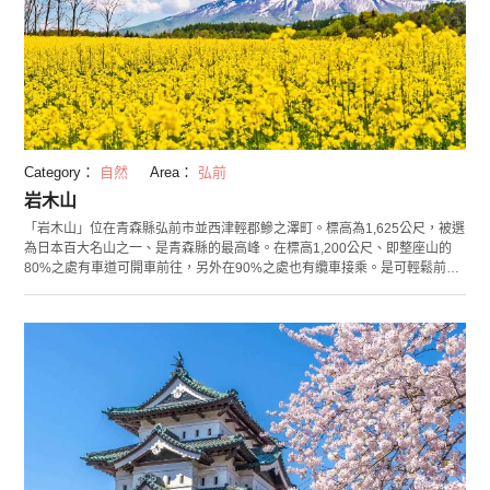
Category：
自然
Area：
弘前
岩木山
「岩木山」位在青森縣弘前市並西津輕郡鰺之澤町。標高為1,625公尺，被選
為日本百大名山之一、是青森縣的最高峰。在標高1,200公尺、即整座山的
80%之處有車道可開車前往，另外在90%之處也有纜車接乘。是可輕鬆前往
的青森縣最高地點，也為當地著名的人氣景點。此外，依容易徒步登山為標
準而被選為新日本百大名山之一，是花約5小時可攻頂的名山。 到標高500公
尺之處有雜木林和芒草園，還有蘋果園的景色可觀賞；而在標高1,000公尺之
處開始則有岩木山特有的日本樺木等等，沿途有種類繁多的植物可供觀察也
為岩木山的特微之一哦！在山頂則有祀奉以農、海產的神明為主的神社－岩
木山神社座落，在這裡，可眺望世界遺產的白神山地和十和田湖的美景呢！