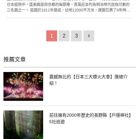
日本庭院中，盛美園是與京都的無鄰庵、青風莊並列為明治時代屈指可數的
三名園之一。 庭園於1911年建成，佔地12000平方米，建園花費了9年時
間。庭園由「真」「行」「草」三部分組成，「真」和「行」園種植著松、
楓等樹木，組成了頗有趣味的氛圍。另外，可以欣賞到四季不同的景致也是
其看點之一。
1
2
3
1
推薦文章
震撼無比的【日本三大煙火大會】匯總介
紹！
前往擁有2000年歷史的長野縣【戶隱神社】
5社巡遊