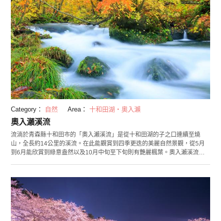
Category：
自然
Area：
十和田湖・奧入瀨
奧入瀨溪流
流淌於青森縣十和田市的「奧入瀨溪流」是從十和田湖的子之口連續至燒
山，全長約14公里的溪流。在此能觀賞到四季更迭的美麗自然景觀，從5月
到6月能欣賞到綠意盎然以及10月中旬至下旬則有艷麗楓葉。奧入瀨溪流的
代表性景點「阿修羅之流」，是處能觀賞到宛如在岩石碰撞下噴飛的激烈溪
流景觀之地。其他也有從高達20公尺，分三階段傾流而下的「雲井之流」
等，許多值得一看之處。除了能沿著溪流漫步，觀賞各個景點之外，也非常
推薦騎乘自行車巡遊。