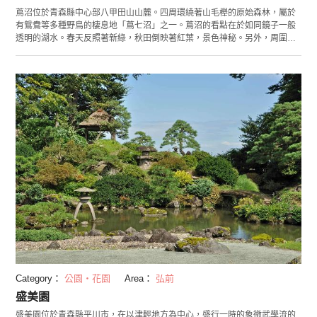
蔦沼位於青森縣中心部八甲田山山麓。四周環繞著山毛櫸的原始森林，屬於
有鴛鴦等多種野鳥的棲息地「蔦七沼」之一。蔦沼的看點在於如同鏡子一般
透明的湖水。春天反照著新綠，秋田倒映著紅葉，景色神秘。另外，周圍有
可繞蔦七沼一周的長約2.8公里的小徑，您可以花時間認真觀察這裡的植物動
物等豐富的自然環境。歸途時您可以到附近的蔦溫泉，讓能去除疲勞的氯化
物溫泉治癒您的身心。
Category：
公園・花園
Area：
弘前
盛美園
盛美園位於青森縣平川市，在以津輕地方為中心，盛行一時的象徵武學流的