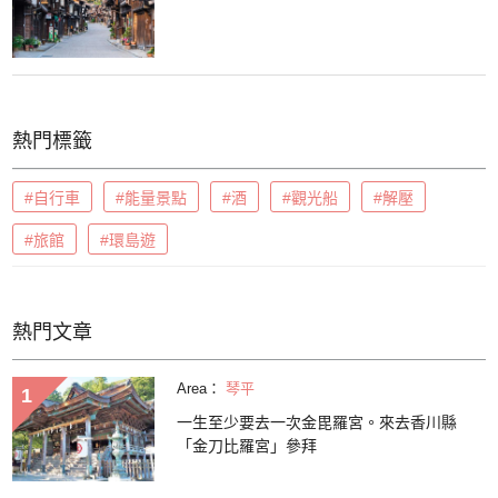
熱門標籤
#自行車
#能量景點
#酒
#觀光船
#解壓
#旅館
#環島遊
熱門文章
Area：
琴平
一生至少要去一次金毘羅宮。來去香川縣
「金刀比羅宮」參拜