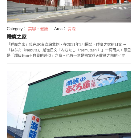
Category：
美容・健康
Area：
青森
睡魔之家
「睡魔之家」位在JR青森站北側、在2011年1月開幕。睡魔之家的日文 －
「ねぶた（Nebuta)」是從日文「ねむたし（Nemutashi）」一詞而來，意思
是「超級睏而不自覺的睡倒」之意。也有一意是指當秋天收穫之前的七夕之
時，睡魔會來妨礙農夫們付出勞力收割的時間，這也衍生出了「青森七夕燈
節（睡魔祭典）」。 在館內的睡魔博物館有介紹睡魔的起源和歷史等讓參觀
者容易了解典故的影片，此外，在睡魔大廳設有實際在祭典上參加過燈飾遊
行的4台睡魔燈飾供民眾觀賞。不僅如此，在交流學習室中，還可體驗日本傳
統戲劇的伴奏樂器－囃子的練習，另外還有睡魔面具和金魚燈籠的製作教室
開放參觀者親身手作體驗。 除了這些，館內還設有使用青森當地食材所作成
的料理餐廳。在這裡不僅成了解青森文化的代表據點，觀光客們還可與當地
市民們交流，可說是人潮絡驛不絕的場所呢！