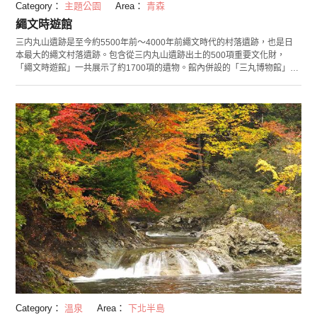
Category：
主題公園
Area：
青森
繩文時遊館
三内丸山遺跡是至今約5500年前〜4000年前繩文時代的村落遺跡，也是日
本最大的繩文村落遺跡。包含從三内丸山遺跡出土的500項重要文化財，
「繩文時遊館」一共展示了約1700項的遺物。館內併設的「三丸博物館」，
會進行一日兩次的博物館導覽，可以經由從導覽的介紹深入了解繩文文化。
而且，「探索繩文人的生活」專區，使用了人偶、出土品等，以較容易了解
的方式展示出繩文人的生活。也有舉辦可以體驗製作繩文編織包和迷你土偶
等的體驗工房，和讓你更加了解繩文文化的繩文教室等活動，是可以親自感
受日本歷史的設施。
Category：
溫泉
Area：
下北半島