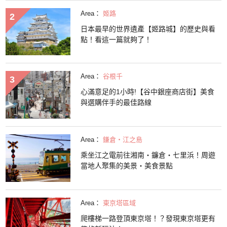
Area：
姬路
日本最早的世界遺產【姬路城】的歷史與看
點！看這一篇就夠了！
Area：
谷根千
心滿意足的1小時!【谷中銀座商店街】美食
與選購伴手的最佳路線
Area：
鎌倉・江之島
乘坐江之電前往湘南・鐮倉・七里浜！周遊
當地人聚集的美景・美食景點
Area：
東京塔區域
爬樓梯一路登頂東京塔！？發現東京塔更有