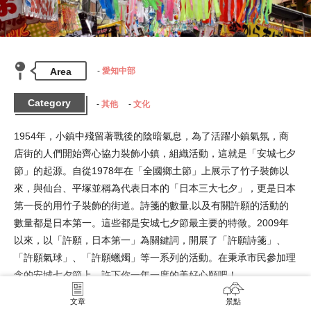
Area
愛知中部
Category
其他
文化
1954年，小鎮中殘留著戰後的陰暗氣息，為了活躍小鎮氣氛，商
店街的人們開始齊心協力裝飾小鎮，組織活動，這就是「安城七夕
節」的起源。自從1978年在「全國鄉土節」上展示了竹子裝飾以
來，與仙台、平塚並稱為代表日本的「日本三大七夕」，更是日本
第一長的用竹子裝飾的街道。詩箋的數量,以及有關許願的活動的
數量都是日本第一。這些都是安城七夕節最主要的特徵。2009年
以來，以「許願，日本第一」為關鍵詞，開展了「許願詩箋」、
「許願氣球」、「許願蠟燭」等一系列的活動。在秉承市民參加理
念的安城七夕節上，許下你一年一度的美好心願吧！
文章
景點