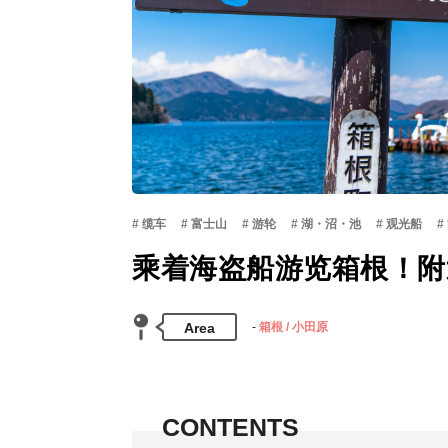
缆车
富士山
游轮
湖・沼・池
观光船
乘着海盗船游览箱根！附
Area
箱根 / 小田原
CONTENTS