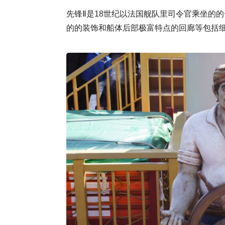
先锋Ⅱ是18世纪以法国舰队里司令官乘坐的的一
的的装饰和船体后部极富特点的回廊等包括