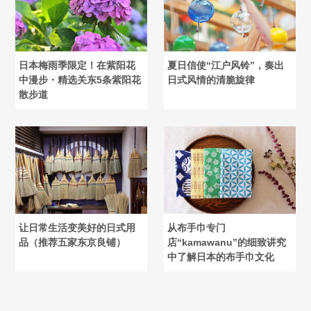
日本梅雨季限定！在紫阳花
夏日信使“江户风铃”，奏出
中漫步・精选关东5条紫阳花
日式风情的清脆旋律
散步道
让日常生活变美好的日式用
从布手巾专门
品（推荐五家东京良铺）
店“kamawanu”的细致讲究
中了解日本的布手巾文化