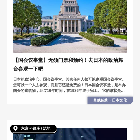
【国会议事堂】无须门票和预约！去日本的政治舞
台参观一下吧
日本的政治中心、国会议事堂。其实任何人都可以参观国会议事堂。
您可以一个人去参观，而且它还是免费的！日本国会议事堂，是举办
国会的建筑物，经过16年时间，在1936年终于完工。 它的形状是左
右对称，从正面看左面是众议院，右面参议院。
其他传统・日本文化
东京 < 银座 / 筑地