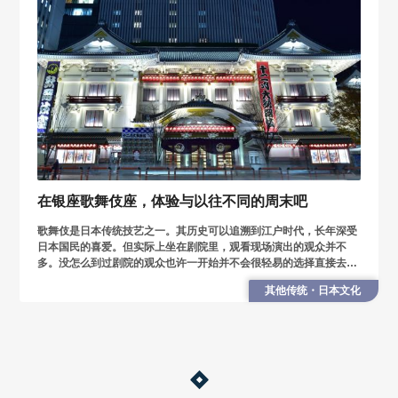
在银座歌舞伎座，体验与以往不同的周末吧
歌舞伎是日本传统技艺之一。其历史可以追溯到江户时代，长年深受
日本国民的喜爱。但实际上坐在剧院里，观看现场演出的观众并不
多。没怎么到过剧院的观众也许一开始并不会很轻易的选择直接去剧
院现场呢。 实际上还是推荐亲身去剧场体验一下的.
其他传统・日本文化