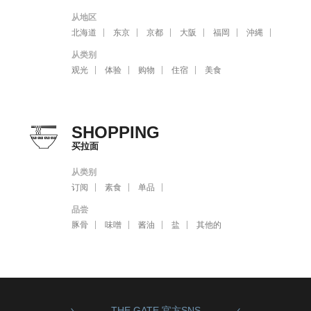
从地区
北海道
东京
京都
大阪
福岡
沖縄
从类别
观光
体验
购物
住宿
美食
SHOPPING
买拉面
从类别
订阅
素食
单品
品尝
豚骨
味噌
酱油
盐
其他的
THE GATE 官方SNS