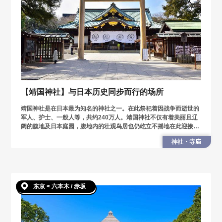
【靖国神社】与日本历史同步而行的场所
靖国神社是在日本最为知名的神社之一。在此祭祀着因战争而逝世的
军人、护士、一般人等，共约240万人。靖国神社不仅有着美丽且辽
阔的腹地及日本庭园，腹地内的壮观鸟居也仍屹立不摇地在此迎接参
拜客的造访。
神社・寺庙
东京 < 六本木 / 赤坂