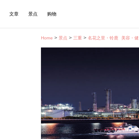
文章
景点
购物
Home
景点
三重
名花之里・铃鹿
美容・健