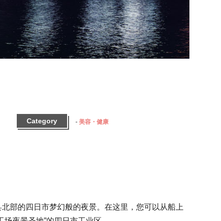
Category
美容・健康
县北部的四日市梦幻般的夜景。在这里，您可以从船上
场夜景圣地”的四日市工业区。
