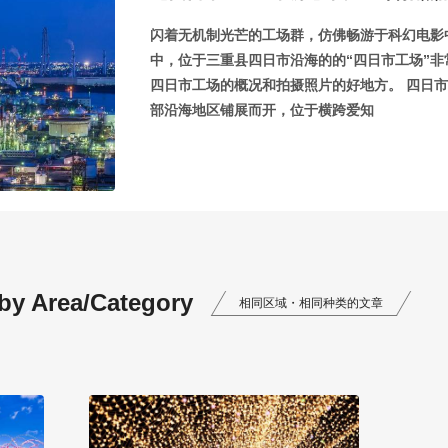
闪着无机制光芒的工场群，仿佛畅游于科幻电影
中，位于三重县四日市沿海的的“四日市工场”
四日市工场的概况和拍摄照片的好地方。 四日市
部沿海地区铺展而开，位于横跨爱知
 by Area/Category
相同区域・相同种类的文章