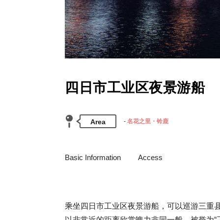
四日市工业区夜景游船
Area
名花之里・铃鹿
Basic Information
Access
乘坐四日市工业区夜景游船，可以巡游三重
以非常近的距离欣赏魄力非同一般，被誉为“工