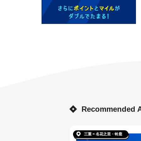
Recommended Ar
三重 < 名花之里・铃鹿