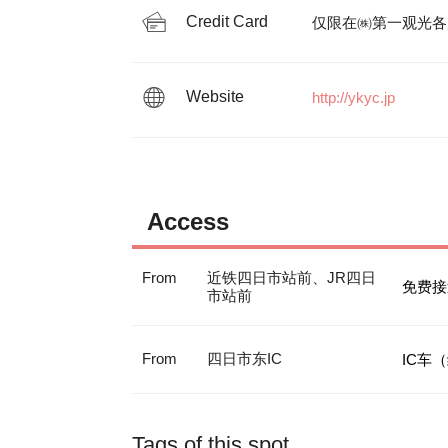
Credit Card
仅限在㈱第一观光各
Website
http://ykyc.jp
Access
From
近铁四日市站前、JR四日
免费接
市站前
From
四日市东IC
IC车
Tags of this spot