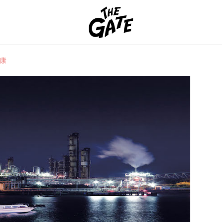
THE GATE
康