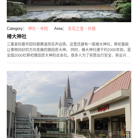
Category：
神社・寺院
Area：
名花之里・铃鹿
椿大神社
三重县铃鹿市因铃鹿赛道而名声远扬，这里还建有一座椿大神社，祭祀着能
让事物向好的方向发展的猿田彦大神。 同时，椿大神社建于约2000年前，是
全国2000社祭祀猿田彦大神的总本社。很多人为了祈愿出行安全、商业兴隆
和除厄开运，纷纷前来参拜。椿大神社的正如其名，院内绽放着颜色各异的
山茶花。在社务所有售卖着山茶花团队的护身符和御守等。 除此之外，园内
还有一间由松下电器的创始人松下幸之助出资设立的茶室。