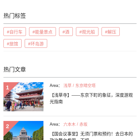
热门标签
#自行车
#能量景点
#酒
#观光船
#解压
#旅馆
#环岛游
热门文章
Area：
浅草 / 东京晴空塔
【浅草寺】——东京下町的象征，深度游观
光指南
Area：
六本木 / 赤坂
【国会议事堂】无须门票和预约！去日本的