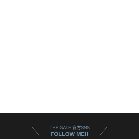
THE GATE 官方SNS
FOLLOW ME!!