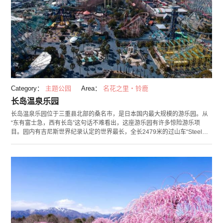
Category：
主题公园
Area：
名花之里・铃鹿
长岛温泉乐园
长岛温泉乐园位于三重县北部的桑名市，是日本国内最大规模的游乐园。从
“东有富士急，西有长岛”这句话不难看出，这座游乐园有许多惊险游乐项
目。园内有吉尼斯世界纪录认定的世界最长，全长2479米的过山车“Steel
Dragon 2000”等，共12种过山车。 儿童乐园区域有卡丁车和低速过山车等
小孩子也能尽情玩乐的设施。哺乳室和多功能洗手间等设施完备。还有每年
夏天运营的日本最大的室外泳池“Jumbo海水泳池”。 长岛温泉乐园的附近有
一日往返温泉“长岛温泉”，聚集了17种露天温泉和室内温泉，以及聚集302家
店铺的“长岛三井OUTLET PARK JAZZ DREAM”购物中心。在游玩后可供您
慢慢休闲娱乐。