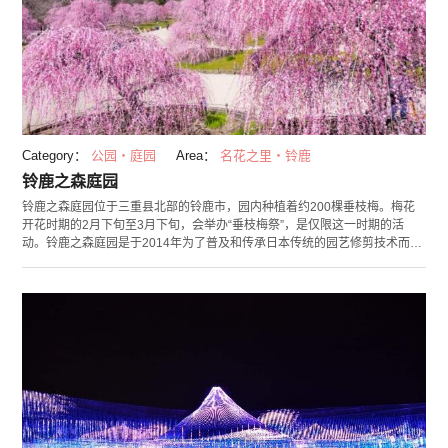
Category：
公园・庭园
Area：
名花之里・铃鹿
铃鹿之森庭园
铃鹿之森庭园位于三重县北部的铃鹿市，园内种植着约200棵垂枝梅。梅花
开花时期的2月下旬至3月下旬，会举办“垂枝梅祭”，是仅限这一时期的活
动。铃鹿之森庭园是于2014年为了普及和传承日本传统的园艺修剪技术而设
立的。以园内代表品种八瓣花瓣的“吴服枝垂”为中心，种植着职人们精心修
剪的垂枝梅名木。梅花满开的时期，园内被染成一片桃色，仿佛误入了另一
个世界，十分梦幻。 “眺望台”可以欣赏到园内的景色以及远处的铃鹿山脉，
请务必去看看！ 垂枝梅祭期间，将会在夜晚进行点灯。届时将展现一幅与白
天不同的梦幻景象。