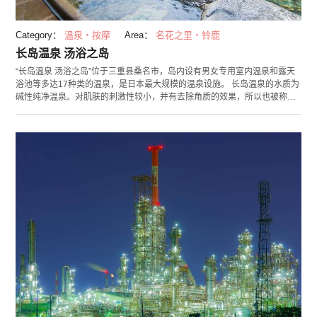
Category：
温泉・按摩
Area：
名花之里・铃鹿
长岛温泉 汤浴之岛
“长岛温泉 汤浴之岛”位于三重县桑名市，岛内设有男女专用室内温泉和露天
浴池等多达17种类的温泉，是日本最大规模的温泉设施。 长岛温泉的水质为
碱性纯净温泉。对肌肤的刺激性较小，并有去除角质的效果，所以也被称为
“美肌温泉”。其中最大的看点是被丰富自然风景包围的露天温泉，它的建设
过程中，借鉴了青森市县的溪流名地“奥入濑溪流”以及富山县的大峡谷名胜
“黑部峡谷”景观的特点。在自然环境丰富的露天浴池里，您可以更好的享受
温泉的乐趣。 长岛温泉度假村里各种设施也十分完善，有日本最大级别的“岩
盘浴”，放松馆，护肤按摩馆等丰富设施，为您消除平日里的疲惫，让身心得
到治愈。 （照片由长岛观光开发株式会社提供）