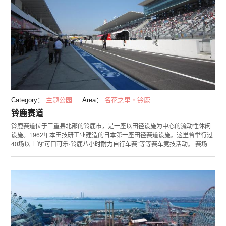
Category：
主题公园
Area：
名花之里・铃鹿
铃鹿赛道
铃鹿赛道位于三重县北部的铃鹿市，是一座以田径设施为中心的流动性休闲
设施。1962年本田技研工业建造的日本第一座田径赛道设施。这里曾举行过
40场以上的“可口可乐·铃鹿八小时耐力自行车赛”等等赛车竞技活动。 赛场内
除了田径设施，还有能让带着孩子家庭出游的客人尽情玩乐的游乐园“铃鹿赛
车乐园 Motopia”游乐园分为7个区域，有很多让孩子自己操纵的有趣的游乐
设施。另外还有竞速对战赛车、真正在铃鹿赛道国际赛道比赛的EV赛车等，
可以尽情体验的设施和项目。 另外这里还建有酒店、餐厅、天然温泉、露营
地和保龄球馆等设施。