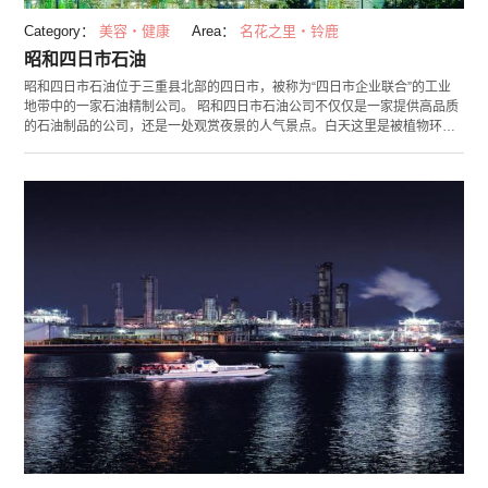
Category：
美容・健康
Area：
名花之里・铃鹿
昭和四日市石油
昭和四日市石油位于三重县北部的四日市，被称为“四日市企业联合”的工业
地带中的一家石油精制公司。 昭和四日市石油公司不仅仅是一家提供高品质
的石油制品的公司，还是一处观赏夜景的人气景点。白天这里是被植物环绕
的绿色工场，到了夜晚则摇身一变，成为一处梦幻的夜景观赏地。位于工场
南侧的铃鹿川河口沿岸是非常不错的摄影地，还可以一边开车兜风一边眺望
夜景。 想要将附近的工厂夜景也一同尽收眼底的话，推荐乘坐包含昭和四日
市石油的夜景景点的“四日市企业联合夜景游船”或者是租借出租车巡游四日
市的有名景点。