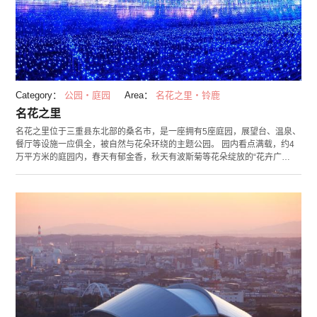
Category：
公园・庭园
Area：
名花之里・铃鹿
名花之里
名花之里位于三重县东北部的桑名市，是一座拥有5座庭园，展望台、温泉、
餐厅等设施一应俱全，被自然与花朵环绕的主题公园。 园内看点满载，约4
万平方米的庭园内，春天有郁金香，秋天有波斯菊等花朵绽放的“花卉广
场”，被誉为日本最大规模的“紫阳花·菖蒲园”等5个必看的庭园。此外，还有
能将花卉广场尽收眼底的展望台。 在名花之里，您可以在不同季节体验不同
活动。2月下旬到7月下旬期间，有梅花、樱花、水仙、玫瑰等花朵绽放的“花
之祭”， 5月下旬到7月上旬期间，会举办可以欣赏萤火虫的“萤火虫祭”。其
中，10月中旬至5月上旬举办的“名花之里灯光展”是日本国内最大的冬季灯光
展活动。灯光展采用最新LED灯，编织成一片梦幻的景象，十分震撼人心。