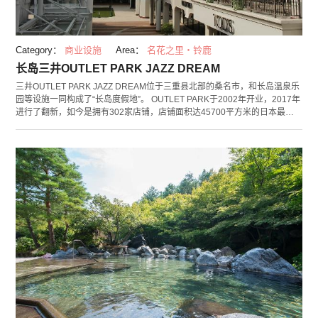
Category：
商业设施
Area：
名花之里・铃鹿
长岛三井OUTLET PARK JAZZ DREAM
三井OUTLET PARK JAZZ DREAM位于三重县北部的桑名市，和长岛温泉乐
园等设施一同构成了“长岛度假地”。 OUTLET PARK于2002年开业，2017年
进行了翻新，如今是拥有302家店铺，店铺面积达45700平方米的日本最大
的OUTLET。 有日本国内外的人气品牌店、专卖店和杂货店等各种店铺，一
应俱全。另外，餐厅也种类繁多，从当地名产的松坂牛，到国外有名的甜品
店等各种美食在这里都能品尝到。 OUTLET PARK的建筑风格模仿了美国的
爵士发源地新奥尔良。这里还设有舞台，定期会举办即兴表演和舞蹈、演唱
会等活动。另外还设有免费的儿童房间，是一处从大人到儿童都能尽情玩乐
的地方。