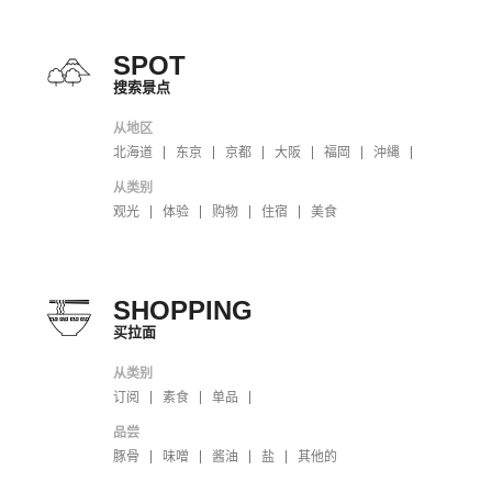
SPOT
搜索景点
从地区
北海道
东京
京都
大阪
福岡
沖縄
从类别
观光
体验
购物
住宿
美食
SHOPPING
买拉面
从类别
订阅
素食
单品
品尝
豚骨
味噌
酱油
盐
其他的