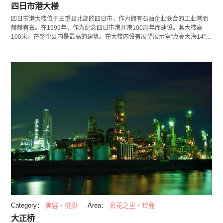
四日市港大楼
四日市港大楼位于三重县北部的四日市，作为拥有石油企业联合的工业港而
赫赫有名。在1999年，作为纪念四日市港开港100周年而建设。其大楼高
100米，在整个县内是最高的建筑。在大楼内设有展望展示室“点亮大海14”和
休闲喝茶的空间“港咖啡厅12”等设施。 展望展示室“点亮大海14”可以眺望临
海工业带和四日市港等，包括铃鹿山脉和名古屋的景色。周末和节假日营业
至9点，作为一处可以欣赏工场群和企业联合建筑群的夜景的观赏地，非常有
人气。展示室展示着各种模型和影像资料，可以通过这些资料了解到四日市
港的历史和发挥的作用。 在大楼前有一座公园，公园内备有游乐设施和草
坪，很适合一家人来游玩。
Category：
美容・健康
Area：
名花之里・铃鹿
大正桥