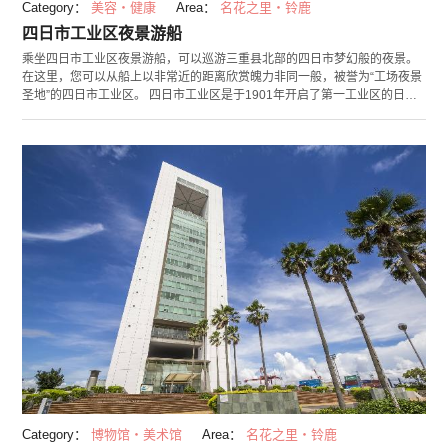
Category：
美容・健康
Area：
名花之里・铃鹿
四日市工业区夜景游船
乘坐四日市工业区夜景游船，可以巡游三重县北部的四日市梦幻般的夜景。
在这里，您可以从船上以非常近的距离欣赏魄力非同一般，被誉为“工场夜景
圣地”的四日市工业区。 四日市工业区是于1901年开启了第一工业区的日本
最早的石油化学工业区。到了夜晚，复杂的配管设备、巨大的汽车生产区
域、从巨大烟囱里缓缓上升的烟，在红、蓝、黄、绿的彩灯映衬下，构成了
一幅近未来的美丽光景。 夜景欣赏路线共有“60分钟游船”“90分钟游船”和“活
动游船”三种不同的选择，经过的景点和船的类型有所区别，您可以根据自己
的喜好来进行选择。在游船上还可以享受由企业联合OB的志愿者导游为您带
来的解说，不仅是欣赏夜景，请一并感受四日市的魅力吧！
Category：
博物馆・美术馆
Area：
名花之里・铃鹿