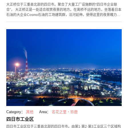
大正桥位于三重县北部的四日市。聚合了大量工厂设施群的“四日市企业联
合”， 大正桥正是一处适合观赏夜景的地方。在离桥不远的地方，坐落着日本
石油的大企业Cosmo石油的工场建筑群，沿河延伸。使得这里的夜景魄力十
足。河面反射着工场的灯光，营造出一幅梦幻的光景。大正桥是工厂夜景赫
赫有名的四日市里，一处可以近距离欣赏夜景的地方。由于其距离工场设施
的距离非常近，使其成为了一处可以用手机和相机等取景的人气摄影地。 眺
望夜景的最佳地点是桥的南侧。因为大正桥禁止停车，推荐您徒步悠闲地欣
赏夜景。除了夜景，美丽的夕阳也非常值得一看，请不要错过哦。
Category：
其他
Area：
名花之里・铃鹿
四日市工业区
四日市工业区位于三重县北部的四日市市。由第1·第2·第3工业区三个区域构