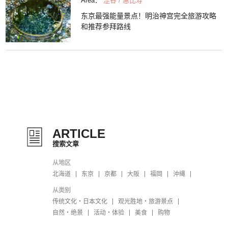
Area：
涩谷 / 惠比寿
东京最强能量景点！明治神宫完全旅游攻略
和推荐参拜路线
ARTICLE
搜索文章
从地区
北海道
东京
京都
大阪
福岡
沖縄
从类别
传统文化・日本文化
观光胜地・旅游景点
自然・绝景
活动・体验
美食
购物