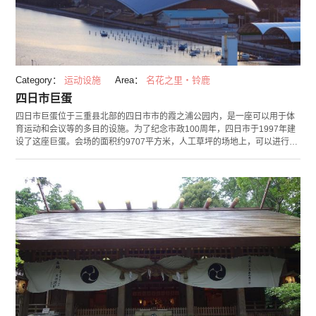
Category：
运动设施
Area：
名花之里・铃鹿
四日市巨蛋
四日市巨蛋位于三重县北部的四日市市的霞之浦公园内，是一座可以用于体
育运动和会议等的多目的设施。为了纪念市政100周年，四日市于1997年建
设了这座巨蛋。会场的面积约9707平方米，人工草坪的场地上，可以进行美
式足球、足球、垒球、网球和高尔夫球等运动。另外，会场最多可容纳1万
人，并且准备室，控制室和会议室等设施完备，还可供举办演唱会和各种展
示会和见面会。 四日市巨蛋可供各种并且设备一应俱全。观众席的背面四周
被玻璃窗环绕，屋顶中央也是玻璃。白天，太阳会暖暖地照进内部。除此之
外，冷暖设备和350英尺的大型影像装置和影响。