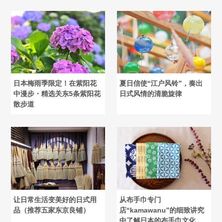
日本梅雨季限定！在紫阳花
夏日信使“江户风铃”，奏出
中漫步・精选关东5条紫阳花
日式风情的清脆旋律
散步道
让日常生活变美好的日式用
从布手巾专门
品（推荐五家东京良铺）
店“kamawanu”的细致讲究
中了解日本的布手巾文化