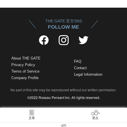
THE GATE 官方SNS
FOLLOW ME
About THE GATE
FAQ
Privacy Policy
Contact
Terms of Service
Legal Information
Company Profile
No part of this site may be reproduced without our written permission.
©2022 Roseau Pensant Inc. All rights reserved.
文章
景点