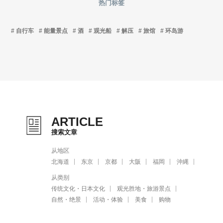
热门标签
自行车
能量景点
酒
观光船
解压
旅馆
环岛游
ARTICLE
搜索文章
从地区
北海道
东京
京都
大阪
福岡
沖縄
从类别
传统文化・日本文化
观光胜地・旅游景点
自然・绝景
活动・体验
美食
购物