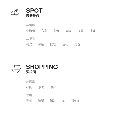
SPOT
搜索景点
从地区
北海道
东京
京都
大阪
福岡
沖縄
从类别
观光
体验
购物
住宿
美食
SHOPPING
买拉面
从类别
订阅
素食
单品
品尝
豚骨
味噌
酱油
盐
其他的