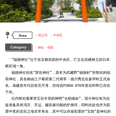
Area
玩之内
中央区
Category
神社・寺院
   “福德神社”位于东京都东部的中央区，伫立在高楼林立的日本
桥区域一角。

   福德神社别名“芽吹神社”，原本为武藏野“福德村”所祭祀的稲
荷神社，其名称由江户幕府第二代将军・德川秀忠在参拜时正式命
名。虽建造年代目前无可考，但传说约860-876年前后时即已存在
于此。

   社内祭祀着掌管五谷丰登的神明“仓稻魂命”。现今神社有为信
徒准备具有消灾、开运、赐良缘功能的护身符，同时此处也作为彩
票中奖的灵应之地非常有名，其中可以存放彩票的“宝袋”是神社的