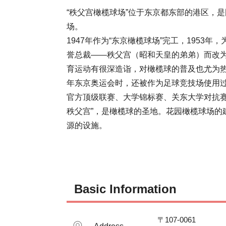
“秩父宫橄榄球场”位于东京都东部的港区，
场。

1947年作为“东京橄榄球场”完工，195
誉总裁——秩父宫（昭和天皇的弟弟）而改
育运动有很深造诣，对橄榄球的普及也尤为热忱
年东京奥运会时，还被作为足球竞技场使用
官方顶级联赛、大学锦标赛、关东大学对抗赛
秩父宫”，是橄榄球的圣地。花园橄榄球场的
源的设施。
Basic Information
〒107-0061
