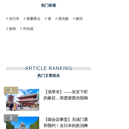
热门标签
自行车
能量景点
酒
观光船
解压
旅馆
环岛游
ARTICLE RANKING
热门文章排名
【浅草寺】——东京下町
的象征，深度游观光指南
【国会议事堂】无须门票
和预约！去日本的政治舞