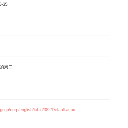
-35
的周二
go.jp/corp/english/tabid/382/Default.aspx