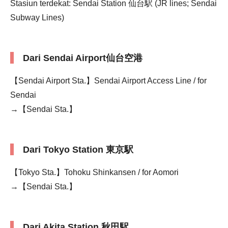
Stasiun terdekat: Sendai Station 仙台駅 (JR lines; Sendai
Subway Lines)
Dari Sendai Airport仙台空港
【Sendai Airport Sta.】Sendai Airport Access Line / for
Sendai
→【Sendai Sta.】
Dari Tokyo Station 東京駅
【Tokyo Sta.】Tohoku Shinkansen / for Aomori
→【Sendai Sta.】
Dari Akita Station 秋田駅