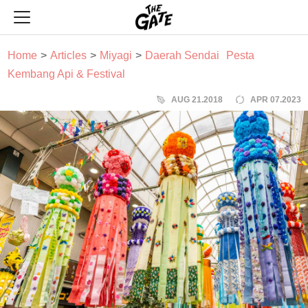
THE GATE
Home
Articles
Miyagi
Daerah Sendai
Pesta
Kembang Api & Festival
AUG 21.2018
APR 07.2023