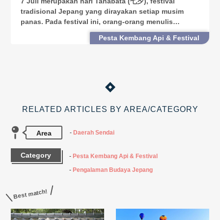
7 Juli merupakan hari Tanabata (七夕), festival
tradisional Jepang yang dirayakan setiap musim
panas. Pada festival ini, orang-orang menulis
permohonannya di kertas berwarna-warni yang
Pesta Kembang Api & Festival
bernama “tanzaku” dan diikatkan di ranting daun
bambu. Pada hari
RELATED ARTICLES BY AREA/CATEGORY
Area
Daerah Sendai
Category
Pesta Kembang Api & Festival
Pengalaman Budaya Jepang
Best match!