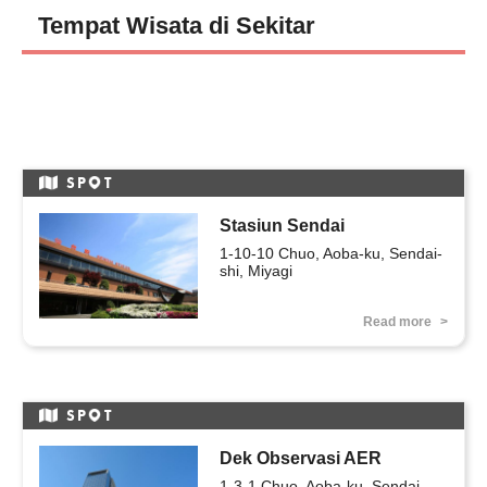
Tempat Wisata di Sekitar
SP
T
Stasiun Sendai
1-10-10 Chuo, Aoba-ku, Sendai-
shi, Miyagi
Read more
SP
T
Dek Observasi AER
1-3-1 Chuo, Aoba-ku, Sendai-