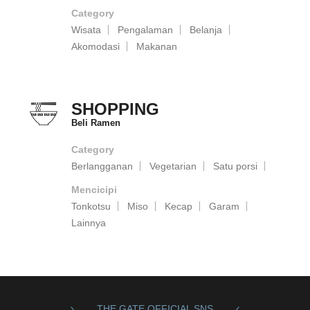
Category
Wisata
Pengalaman
Belanja
Akomodasi
Makanan
SHOPPING
Beli Ramen
Category
Berlangganan
Vegetarian
Satu porsi
Mencicipi
Tonkotsu
Miso
Kecap
Garam
Lainnya
THE GATE OFFICIAL SNS