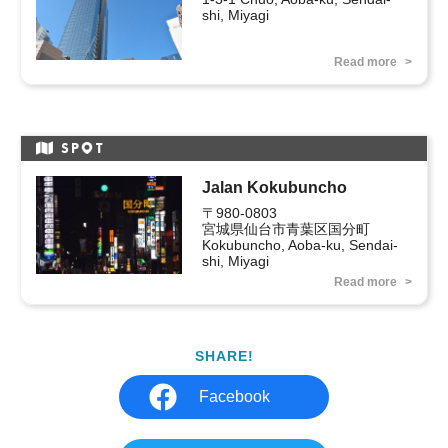
Read more
SP
T
Jalan Kokubuncho
〒980-0803

宮城県仙台市青葉区国分町 
Kokubuncho, Aoba-ku, Sendai-
shi, Miyagi
Read more
SHARE!
Facebook