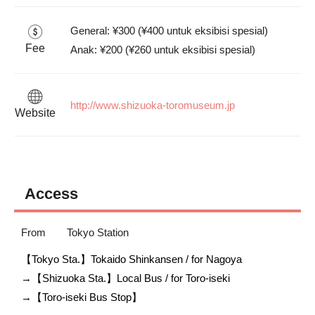
General: ¥300 (¥400 untuk eksibisi spesial)

Fee
Anak: ¥200 (¥260 untuk eksibisi spesial)
http://www.shizuoka-toromuseum.jp
Website
Access
From
Tokyo Station
【Tokyo Sta.】Tokaido Shinkansen / for Nagoya

→【Shizuoka Sta.】Local Bus / for Toro-iseki

→【Toro-iseki Bus Stop】