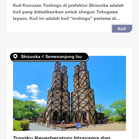
Kuil Kunozan Toshogu di prefektur Shizuoka adalah
kuil yang didedikasikan untuk shogun Tokugawa
Ieyasu. Kuil ini adalah kuil “toshogu” pertama di
Jepang, yang memuja Ieyasu. Di tanah Kunozan
Kuil
Toshogu, Anda dapat menemukan aula doa yang
dinamakan seb
Shizuoka < Semenanjung Izu
Tungku Reverberatory Nirayama dan