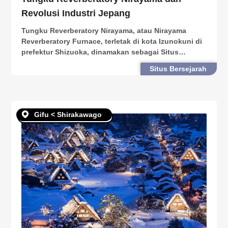
Revolusi Industri Jepang
Tungku Reverberatory Nirayama, atau Nirayama
Reverberatory Furnace, terletak di kota Izunokuni di
prefektur Shizuoka, dinamakan sebagai Situs
Warisan Dunia pada tahun 2015 sebagai salah satu
Situs Bersejarah
situs Revolusi Industri Meiji. Tungku ini bergunfsi
sebag
Gifu < Shirakawago