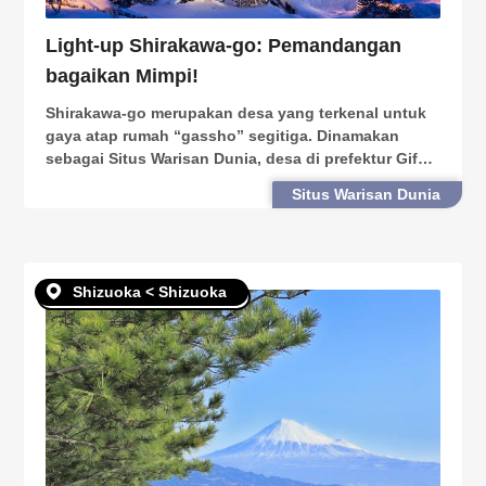
Light-up Shirakawa-go: Pemandangan
bagaikan Mimpi!
Shirakawa-go merupakan desa yang terkenal untuk
gaya atap rumah “gassho” segitiga. Dinamakan
sebagai Situs Warisan Dunia, desa di prefektur Gifu
ini dikunjungi oleh turis sepanjang tahun untuk
Situs Warisan Dunia
keindahannya. Tempat ini menjadi sangat terkenal
pada m
Shizuoka < Shizuoka