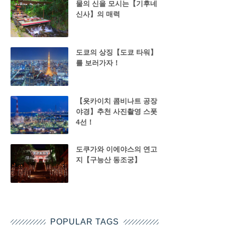
물의 신을 모시는【기후네
신사】의 매력
도쿄의 상징【도쿄 타워】
를 보러가자！
【욧카이치 콤비나트 공장
야경】추천 사진촬영 스폿
4선！
도쿠가와 이에야스의 연고
지【구능산 동조궁】
POPULAR TAGS