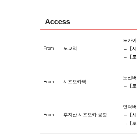
Access
도카이
From
도쿄역
→【시
노선버
From
시즈오카역
연락버
From
후지산 시즈오카 공항
→【시