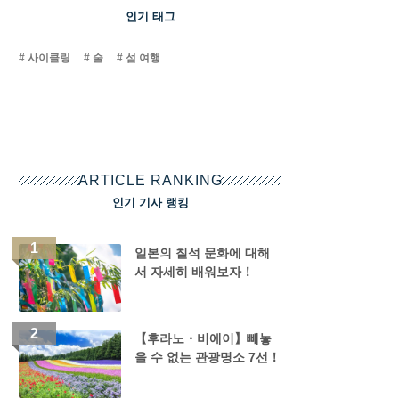
인기 태그
사이클링
술
섬 여행
ARTICLE RANKING
인기 기사 랭킹
일본의 칠석 문화에 대해
서 자세히 배워보자！
【후라노・비에이】빼놓
을 수 없는 관광명소 7선！