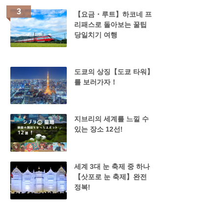
【요금・루트】하코네 프
리패스로 돌아보는 꿀팁
당일치기 여행
도쿄의 상징【도쿄 타워】
를 보러가자！
지브리의 세계를 느낄 수
있는 장소 12선!
세계 3대 눈 축제 중 하나
【삿포로 눈 축제】완전
정복!