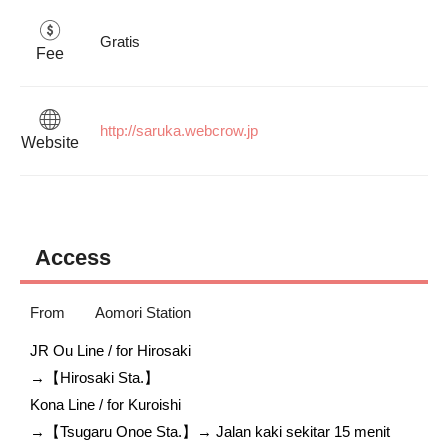
Gratis
Fee
http://saruka.webcrow.jp
Website
Access
From
Aomori Station
JR Ou Line / for Hirosaki

→【Hirosaki Sta.】

Kona Line / for Kuroishi

→【Tsugaru Onoe Sta.】→ Jalan kaki sekitar 15 menit