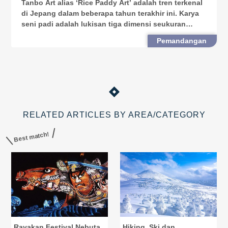
Tanbo Art alias ‘Rice Paddy Art’ adalah tren terkenal
di Jepang dalam beberapa tahun terakhir ini. Karya
seni padi adalah lukisan tiga dimensi seukuran
lapangan sepak bola yang terdiri dari ribuan tunas
Pemandangan
padi. Pada umumnya, seni padi ini menggambark
RELATED ARTICLES BY AREA/CATEGORY
Best match!
Rayakan Festival Nebuta
Hiking, Ski dan