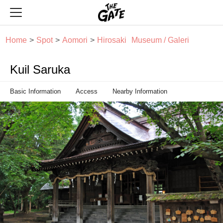
THE GATE
Home
Spot
Aomori
Hirosaki
Museum / Galeri
Kuil Saruka
Basic Information
Access
Nearby Information