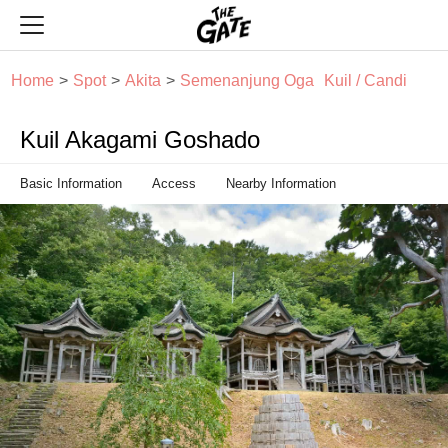
THE GATE
Home
Spot
Akita
Semenanjung Oga
Kuil / Candi
Kuil Akagami Goshado
Basic Information
Access
Nearby Information