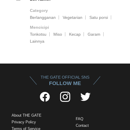
Category
Berlangganan
Vegetarian
Satu porsi
Mencicipi
Tonkotsu
Miso
Kecap
Garam
Lainnya
THE GATE OFFICIAL SNS
FOLLOW ME
About THE GATE
FAQ
Privacy Policy
Contact
Terms of Service