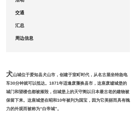
交通
汇总
周边信息
犬
山城位于爱知县犬山市，创建于室町时代，从名古屋坐特急电
车30分钟就可以抵达。1871年适逢废藩换县市，这座废墟城堡的
城门和望楼也都被摧毁，但城堡上的天守阁以日本最古老的建物被
保留下来。这座城堡在昭和10年被列为国宝，因为它美丽而具有魄
力的外观而被称为“白帝城”。