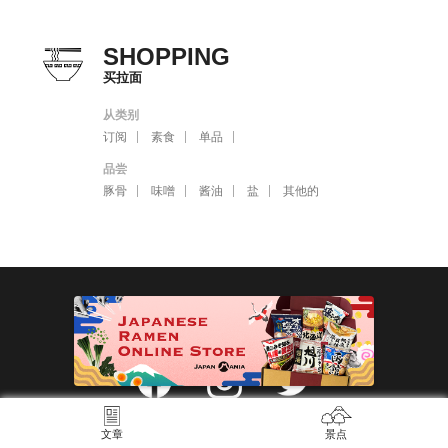
SHOPPING
买拉面
从类别
订阅
素食
单品
品尝
豚骨
味噌
酱油
盐
其他的
THE GATE 官方SNS
FOLLOW ME
文章
景点
About THE GATE