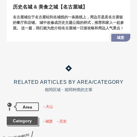
历史名城 & 美食之城【名古屋城】
名古屋城位于名古屋站到名城线的一条路线上，周边尽是卖名古屋饭
的餐厅和店铺。 城中改修成历史主题公园的样式，推荐和家人一起参
观。 这一篇，我们就为您介绍名古屋城一日游攻略和周边人气景点！
城堡
RELATED ARTICLES BY AREA/CATEGORY
相同区域・相同种类的文章
Area
犬山
Category
城堡
历史
Best match!