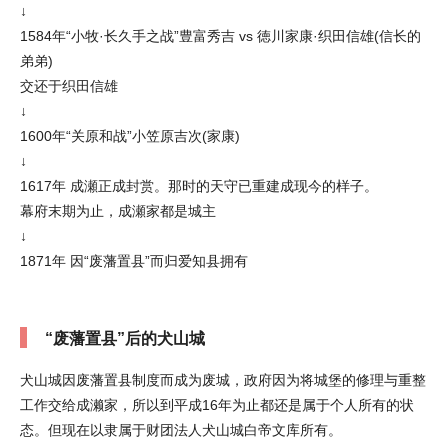
↓
1584年“小牧·长久手之战”豊富秀吉 vs 徳川家康·织田信雄(信长的
弟弟)
交还于织田信雄
↓
1600年“关原和战”小笠原吉次(家康)
↓
1617年 成瀬正成封赏。那时的天守已重建成现今的样子。
幕府末期为止，成瀬家都是城主
↓
1871年 因“废藩置县”而归爱知县拥有
“废藩置县”后的犬山城
犬山城因废藩置县制度而成为废城，政府因为将城堡的修理与重整
工作交给成濑家，所以到平成16年为止都还是属于个人所有的状
态。但现在以隶属于财团法人犬山城白帝文库所有。