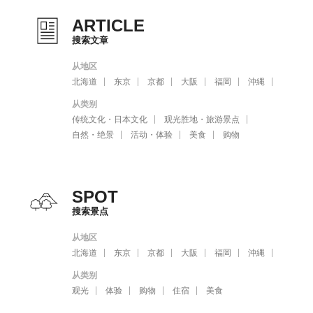
ARTICLE
搜索文章
从地区
北海道
东京
京都
大阪
福岡
沖縄
从类别
传统文化・日本文化
观光胜地・旅游景点
自然・绝景
活动・体验
美食
购物
SPOT
搜索景点
从地区
北海道
东京
京都
大阪
福岡
沖縄
从类别
观光
体验
购物
住宿
美食