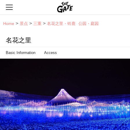
THE GATE
Home
景点
三重
名花之里・铃鹿
公园・庭园
名花之里
Basic Information
Access