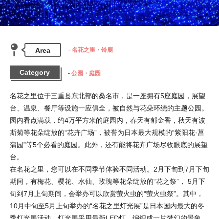
Area
名花之里・铃鹿
Category
公园・庭园
名花之里位于三重县东北部的桑名市，是一座拥有5座庭园，展望
台、温泉、餐厅等设施一应俱全，被自然与花朵环绕的主题公园。

园内看点满载，约4万平方米的庭园内，春天有郁金香，秋天有波
斯菊等花朵绽放的“花卉广场”，被誉为日本最大规模的“紫阳花·菖
蒲园”等5个必看的庭园。此外，还有能将花卉广场尽收眼底的展望
台。

在名花之里，您可以在不同季节体验不同活动。2月下旬到7月下旬
期间，有梅花、樱花、水仙、玫瑰等花朵绽放的“花之祭”， 5月下
旬到7月上旬期间，会举办可以欣赏萤火虫的“萤火虫祭”。其中，
10月中旬至5月上旬举办的“名花之里灯光展”是日本国内最大的冬
季灯光展活动。灯光展采用最新LED灯，编织成一片梦幻的景象，