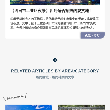
【四日市工业区夜景】四处适合拍照的观赏地！
闪着无机制光芒的工场群，仿佛畅游于科幻电影中的景象，这便是工
场夜景。其中，位于三重县四日市沿海的的“四日市工场”非常受欢
迎。今天小编就向您介绍四日市工场的概况和拍摄照片的好地方。 四
日市工场简介 四日市工场在三重县北部沿海地区铺展而开，位于横跨
夜景・彩灯
爱知
RELATED ARTICLES BY AREA/CATEGORY
相同区域・相同种类的文章
Best match!