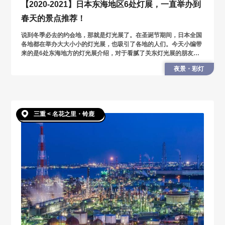
【2020-2021】日本东海地区6处灯展，一直举办到
春天的景点推荐！
说到冬季必去的约会地，那就是灯光展了。在圣诞节期间，日本全国
各地都在举办大大小小的灯光展，也吸引了各地的人们。今天小编带
来的是6处东海地方的灯光展介绍，对于看腻了关东灯光展的朋友，
或是想和最近开始交往的恋人一同来一场灯光浪漫约会的
夜景・彩灯
三重 < 名花之里・铃鹿