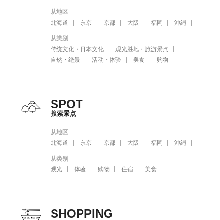
从地区
北海道
东京
京都
大阪
福岡
沖縄
从类别
传统文化・日本文化
观光胜地・旅游景点
自然・绝景
活动・体验
美食
购物
SPOT
搜索景点
从地区
北海道
东京
京都
大阪
福岡
沖縄
从类别
观光
体验
购物
住宿
美食
SHOPPING