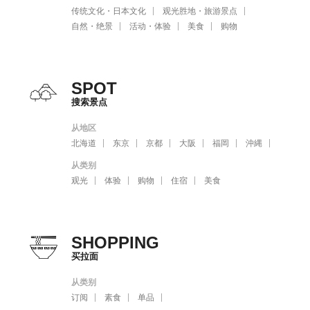
传统文化・日本文化
观光胜地・旅游景点
自然・绝景
活动・体验
美食
购物
SPOT
搜索景点
从地区
北海道
东京
京都
大阪
福岡
沖縄
从类别
观光
体验
购物
住宿
美食
SHOPPING
买拉面
从类别
订阅
素食
单品