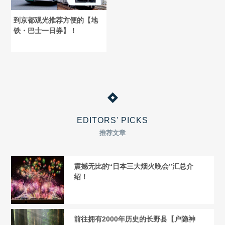
到京都观光推荐方便的【地
铁・巴士一日券】！
EDITORS' PICKS
推荐文章
震撼无比的“日本三大烟火晚会”汇总介
绍！
前往拥有2000年历史的长野县【户隐神