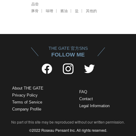
品尝
豚骨
味噌
酱油
盐
其他的
THE GATE 官方SNS
FOLLOW ME
About THE GATE
FAQ
Privacy Policy
Contact
Terms of Service
Legal Information
Company Profile
No part of this site may be reproduced without our written permission.
©2022 Roseau Pensant Inc. All rights reserved.