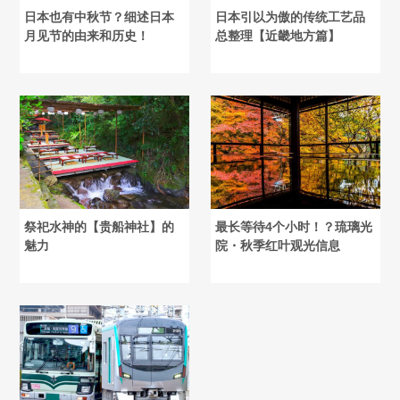
日本也有中秋节？细述日本
日本引以为傲的传统工艺品
月见节的由来和历史！
总整理【近畿地方篇】
祭祀水神的【贵船神社】的
最长等待4个小时！？琉璃光
魅力
院・秋季红叶观光信息