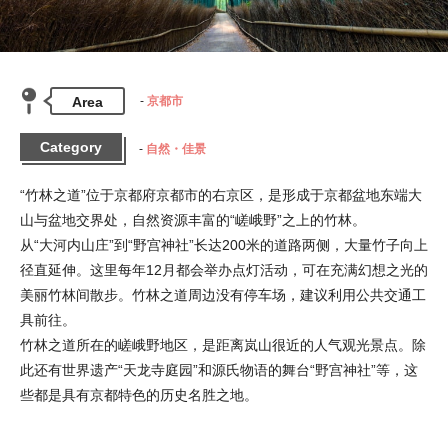
Area
京都市
Category
自然・佳景
“竹林之道”位于京都府京都市的右京区，是形成于京都盆地东端大
山与盆地交界处，自然资源丰富的“嵯峨野”之上的竹林。

从“大河内山庄”到“野宫神社”长达200米的道路两侧，大量竹子向上
径直延伸。这里每年12月都会举办点灯活动，可在充满幻想之光的
美丽竹林间散步。竹林之道周边没有停车场，建议利用公共交通工
具前往。

竹林之道所在的嵯峨野地区，是距离岚山很近的人气观光景点。除
此还有世界遗产“天龙寺庭园”和源氏物语的舞台“野宫神社”等，这
些都是具有京都特色的历史名胜之地。