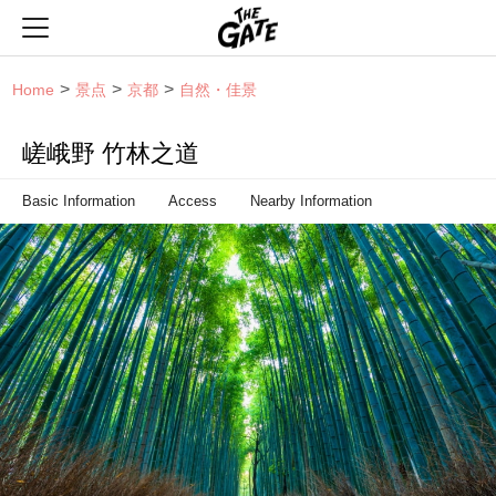
THE GATE
Home
景点
京都
自然・佳景
嵯峨野 竹林之道
Basic Information
Access
Nearby Information