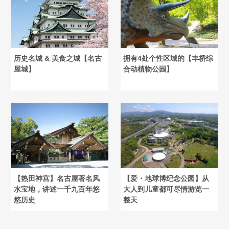
历史名城 & 美食之城【名古
拥有4处个性区域的【丰桥综
屋城】
合动植物公园】
【热田神宫】名古屋著名风
【爱・地球博纪念公园】从
水宝地，讲述一千九百年悠
大人到儿童都可尽情游览一
悠历史
整天