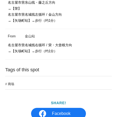
名古屋市营东山线・藤之丘方向		

→【荣】

名古屋市营名城线左循环 / 金山方向

→【矢场町站】→步行（约1分）
From
金山站
名古屋市营名城线右循环 / 荣・大曾根方向

Tags of this spot
商场
SHARE!
Facebook