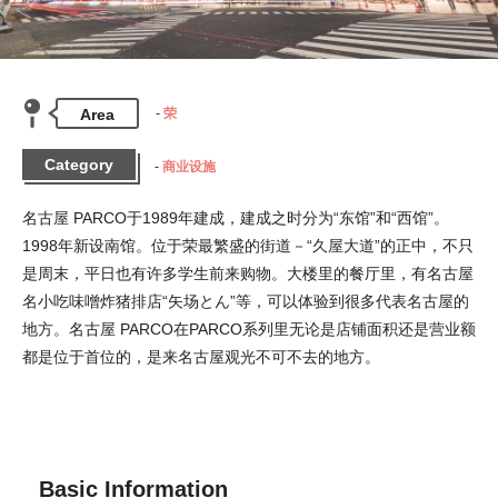
Area
荣
Category
商业设施
名古屋 PARCO于1989年建成，建成之时分为“东馆”和“西馆”。
1998年新设南馆。位于荣最繁盛的街道－“久屋大道”的正中，不只
是周末，平日也有许多学生前来购物。大楼里的餐厅里，有名古屋
名小吃味噌炸猪排店“矢场とん”等，可以体验到很多代表名古屋的
地方。名古屋 PARCO在PARCO系列里无论是店铺面积还是营业额
都是位于首位的，是来名古屋观光不可不去的地方。
Basic Information