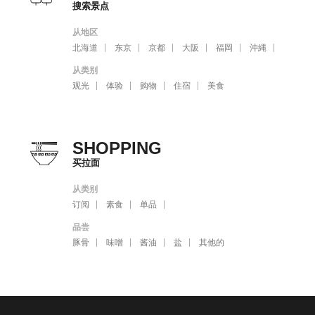
搜索景点
从地区
北海道
东京
京都
大阪
福岡
沖縄
从类别
观光
体验
购物
住宿
美食
SHOPPING
买拉面
从类别
订阅
素食
单品
品尝
豚骨
味噌
酱油
盐
其他的