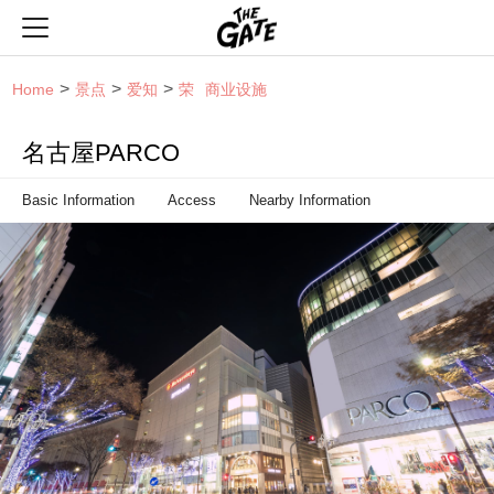
THE GATE
Home
景点
爱知
荣
商业设施
名古屋PARCO
Basic Information
Access
Nearby Information