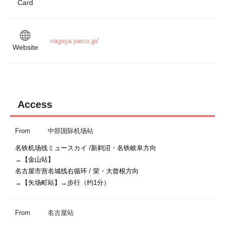
Card
nagoya.parco.jp/
Website
Access
From
中部国际机场站
名铁机场线ミュースカイ /新鹈沼・名铁岐阜方向 

→【金山站】

名古屋市营名城线右循环 / 荣・大曾根方向

From
名古屋站