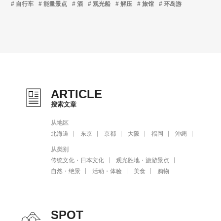
自行车
能量景点
酒
观光船
解压
旅馆
环岛游
ARTICLE
搜索文章
从地区
北海道
东京
京都
大阪
福岡
沖縄
从类别
传统文化・日本文化
观光胜地・旅游景点
自然・绝景
活动・体验
美食
购物
SPOT