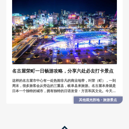
名古屋荣町一日畅游攻略，分享六处必去打卡景点
这样的名古屋市中心有一处热闹非凡的商业地带，叫荣（町），一到
周末，很多旅客会从旁边的三重县，岐阜县来旅游。名古屋本身就是
日本一个独特的城市，拥有独特的日语发音・方言和其文化。今天，
我们以荣町为入口，带您领略日本中部工业大都市的魅力。
其他观光胜地・旅游景点