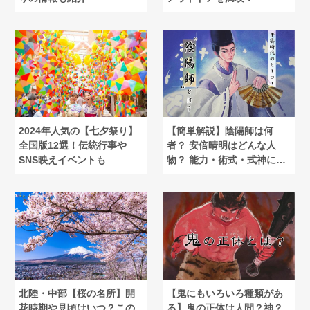
2024年人気の【七夕祭り】
【簡単解説】陰陽師は何
全国版12選！伝統行事や
者？ 安倍晴明はどんな人
SNS映えイベントも
物？ 能力・術式・式神につ
いて
北陸・中部【桜の名所】開
【鬼にもいろいろ種類があ
花時期や見頃はいつ？この
る】鬼の正体は人間？神？