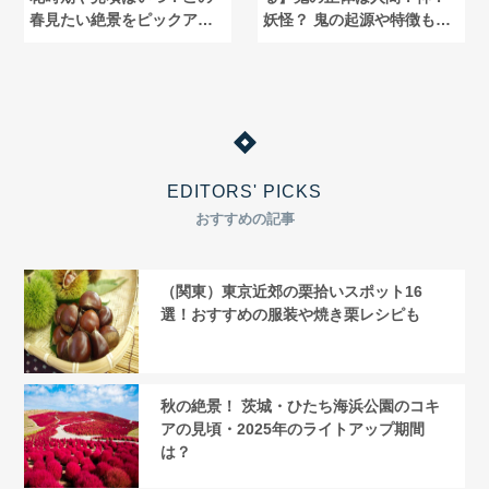
春見たい絶景をピックアッ
妖怪？ 鬼の起源や特徴も解
プ
説！
EDITORS' PICKS
おすすめの記事
（関東）東京近郊の栗拾いスポット16
選！おすすめの服装や焼き栗レシピも
秋の絶景！ 茨城・ひたち海浜公園のコキ
アの見頃・2025年のライトアップ期間
は？