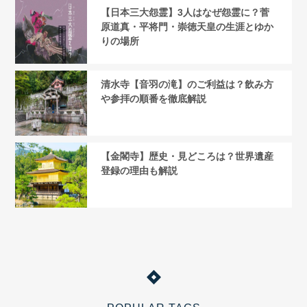
【日本三大怨霊】3人はなぜ怨霊に？菅
原道真・平将門・崇徳天皇の生涯とゆか
りの場所
清水寺【音羽の滝】のご利益は？飲み方
や参拝の順番を徹底解説
【金閣寺】歴史・見どころは？世界遺産
登録の理由も解説