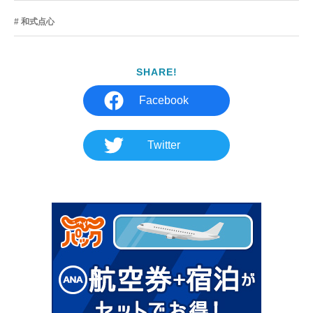
和式点心
SHARE!
Facebook
Twitter