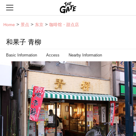
THE GATE
Home
景点
东京
咖啡馆・甜点店
和果子 青柳
Basic Information
Access
Nearby Information