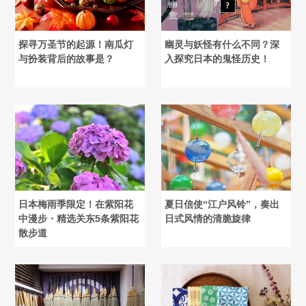
探寻万圣节的起源！南瓜灯
幽灵与妖怪有什么不同？深
与扮装背后的故事是？
入探究日本的鬼怪历史！
日本梅雨季限定！在紫阳花
夏日信使“江户风铃”，奏出
中漫步・精选关东5条紫阳花
日式风情的清脆旋律
散步道