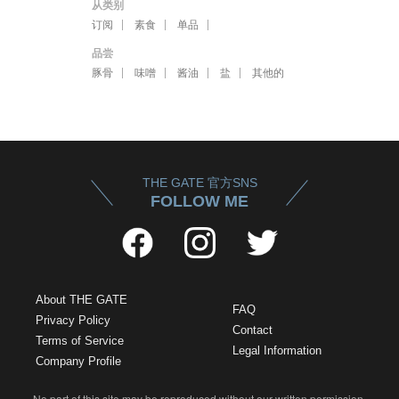
从类别
订阅
素食
单品
品尝
豚骨
味噌
酱油
盐
其他的
THE GATE 官方SNS
FOLLOW ME
About THE GATE
FAQ
Privacy Policy
Contact
Terms of Service
Legal Information
Company Profile
No part of this site may be reproduced without our written permission.