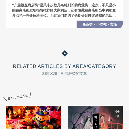
“户越银座商店街”是关东少数几条特别长的商业街，这次，不只是小
编在商店街发现很想推荐给大家的店，还有隐藏在商店街当中的能量
景点也一并介绍给各位。为此我们走访了长期受到顾客爱戴的老店，
和2017年以后在户越银座商店街开幕崛起的新店家！
商业街・小吃摊・市场
RELATED ARTICLES BY AREA/CATEGORY
相同区域・相同种类的文章
Best match!