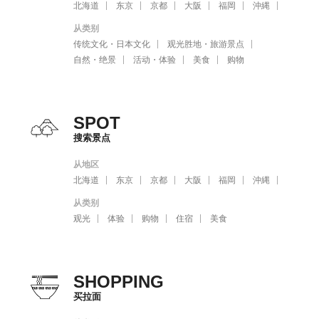
北海道
东京
京都
大阪
福岡
沖縄
从类别
传统文化・日本文化
观光胜地・旅游景点
自然・绝景
活动・体验
美食
购物
SPOT
搜索景点
从地区
北海道
东京
京都
大阪
福岡
沖縄
从类别
观光
体验
购物
住宿
美食
SHOPPING
买拉面