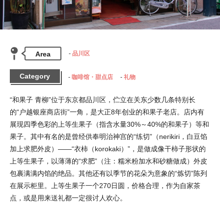
Area
品川区
Category
咖啡馆・甜点店
礼物
“和果子 青柳”位于东京都品川区，伫立在关东少数几条特别长
的“户越银座商店街”一角，是大正8年创业的和果子老店。店内有
展现四季色彩的上等生果子（指含水量30%～40%的和果子）等和
果子。其中有名的是曾经供奉明治神宫的“练切”（nerikiri，白豆馅
加上求肥外皮）——“衣柿（korokaki）”，是做成像干柿子形状的
上等生果子，以薄薄的“求肥”（注：糯米粉加水和砂糖做成）外皮
包裹满满内馅的绝品。其他还有以季节的花朵为意象的“炼切”陈列
在展示柜里。上等生果子一个270日圆，价格合理，作为自家茶
点，或是用来送礼都一定很讨人欢心。