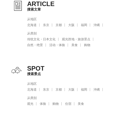
ARTICLE
搜索文章
从地区
北海道
东京
京都
大阪
福岡
沖縄
从类别
传统文化・日本文化
观光胜地・旅游景点
自然・绝景
活动・体验
美食
购物
SPOT
搜索景点
从地区
北海道
东京
京都
大阪
福岡
沖縄
从类别
观光
体验
购物
住宿
美食