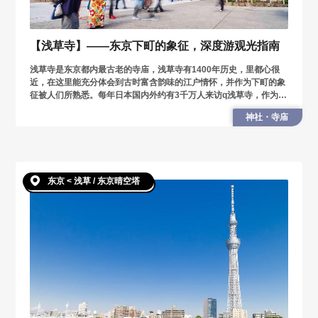
【浅草寺】——东京下町的象征，深度游观光指南
浅草寺是东京都内最古老的寺庙，浅草寺有1400年历史，里都心很
近，在这里能充分体会到古时富含韵味的江户情怀，并作为下町的象
征被人们所熟悉。每年日本国内外约有3千万人来访q浅草寺，作为都
内首屈一指的观光景点，我们来为您介绍它的魅力。
神社・寺庙
东京 < 浅草 / 东京晴空塔