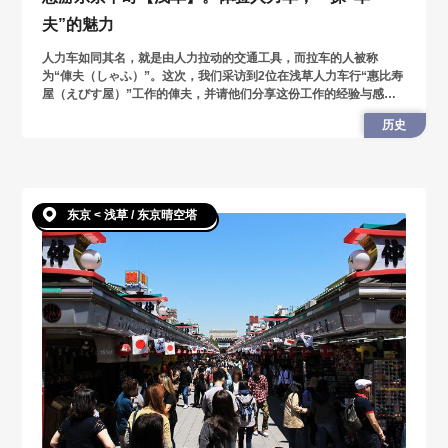
夫”的魅力
人力车如同其名，就是由人力拉动的交通工具，而拉车的人被称
为“俥夫（しゃふ）”。这次，我们采访到2位在浅草人力车行“惠比寿
屋（えびす屋）”工作的俥夫，并请他们分享这份工作的经验与感
想，一探人力车与俥夫的独特魅力。
历史
东京 < 浅草 / 东京晴空塔