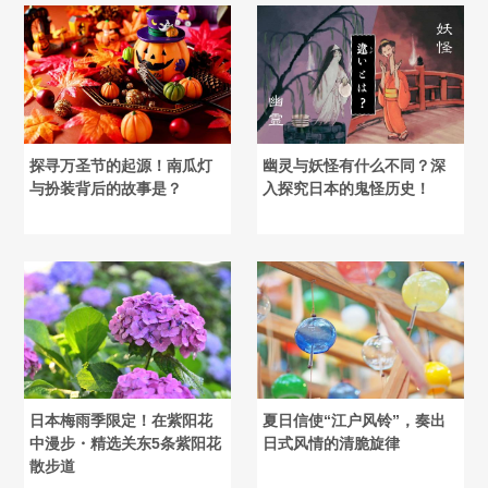
探寻万圣节的起源！南瓜灯
幽灵与妖怪有什么不同？深
与扮装背后的故事是？
入探究日本的鬼怪历史！
日本梅雨季限定！在紫阳花
夏日信使“江户风铃”，奏出
中漫步・精选关东5条紫阳花
日式风情的清脆旋律
散步道