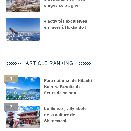
singes se baigner
4 activités exclusives
en hiver à Hokkaido !
ARTICLE RANKING
Parc national de Hitachi
Kaihin: Paradis de
fleurs de saison
Le Senso-ji: Symbole
de la culture de
Shitamachi