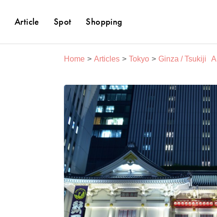
Article
Spot
Shopping
Home
Articles
Tokyo
Ginza / Tsukiji
A