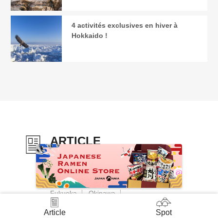
4 activités exclusives en hiver à
Hokkaido !
ARTICLE
rechercher des articles
Area
Hokkaido
Tokyo
Kyoto
Osaka
Fukuoka
Okinawa
Category
Article
Spot