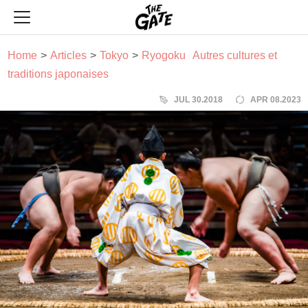
THE GATE
Home
Articles
Tokyo
Ryogoku
Autres cultures et
traditions japonaises
JUL 30.2018
APR 08.2023