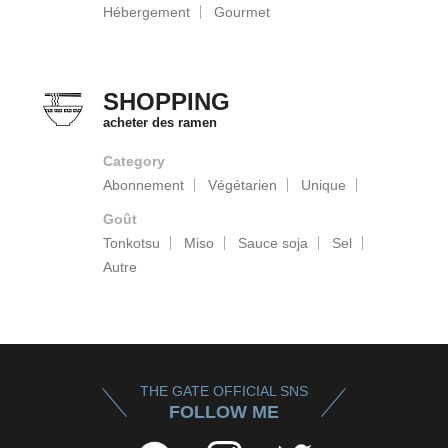
Hébergement
Gourmet
SHOPPING
acheter des ramen
Category
Abonnement
Végétarien
Unique
Goût
Tonkotsu
Miso
Sauce soja
Sel
Autre
THE GATE OFFICIAL SNS
FOLLOW ME