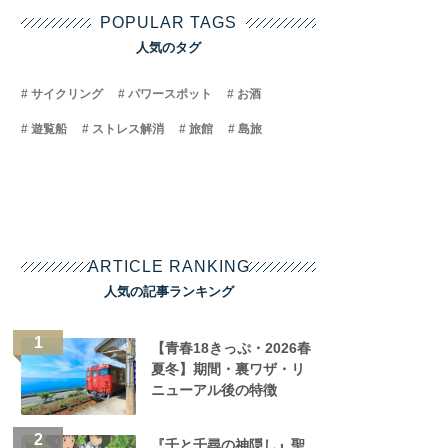
POPULAR TAGS
人気のタグ
サイクリング
パワースポット
お酒
遊覧船
ストレス解消
旅館
島旅
ARTICLE RANKING
人気の記事ランキング
【青春18きっぷ・2026春
夏冬】期間・裏ワザ・リ
ニューアル後の特徴
『千と千尋の神隠し』聖