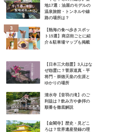
地17選：油屋のモデルの
温泉旅館・トンネルや線
路の場所は？
【熱海の食べ歩きスポッ
ト15選】商店街ごとに紹
介＆駐車場マップも掲載
【日本三大怨霊】3人はな
ぜ怨霊に？菅原道真・平
将門・崇徳天皇の生涯と
ゆかりの場所
清水寺【音羽の滝】のご
利益は？飲み方や参拝の
順番を徹底解説
【金閣寺】歴史・見どこ
ろは？世界遺産登録の理