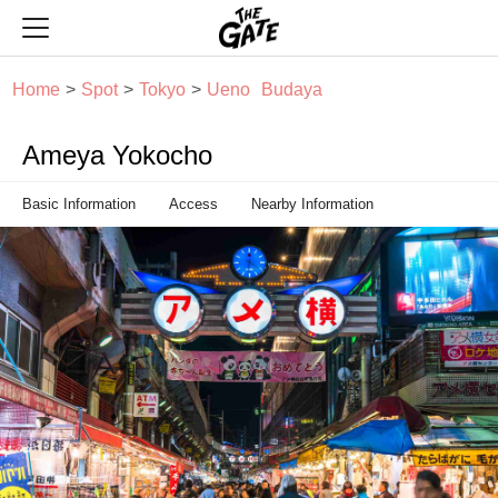
THE GATE
Home
Spot
Tokyo
Ueno
Budaya
Ameya Yokocho
Basic Information
Access
Nearby Information