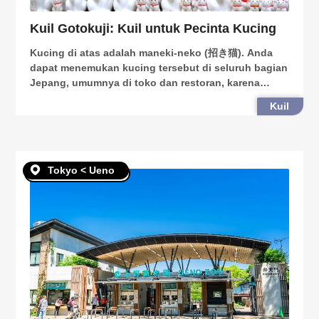
Kuil Gotokuji: Kuil untuk Pecinta Kucing
Kucing di atas adalah maneki-neko (招き猫). Anda
dapat menemukan kucing tersebut di seluruh bagian
Jepang, umumnya di toko dan restoran, karena
orang Jepang percaya bahwa kucing tersebut
Kuil
mampu mendatangkan keberuntungan. Di Kuil
Gotoku di bangsal Seta
Tokyo < Ueno