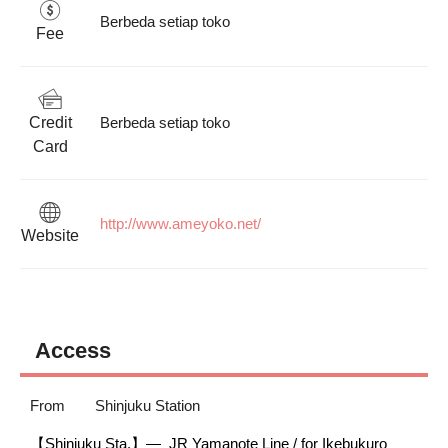
Berbeda setiap toko
Fee
Credit
Berbeda setiap toko
Card
http://www.ameyoko.net/
Website
Access
From
Shinjuku Station
【Shinjuku Sta.】—  JR Yamanote Line / for Ikebukuro
