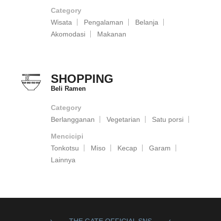
Category
Wisata
Pengalaman
Belanja
Akomodasi
Makanan
SHOPPING
Beli Ramen
Category
Berlangganan
Vegetarian
Satu porsi
Mencicipi
Tonkotsu
Miso
Kecap
Garam
Lainnya