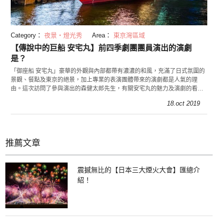
Category：
夜景・燈光秀
Area：
東京灣區域
【傳說中的巨船 安宅丸】前四季劇團團員演出的演劇
是？
「御座船 安宅丸」豪華的外觀與內部都帶有濃濃的和風，充滿了日式氛圍的
景觀、餐點及東京的絕景，加上專業的表演團體帶來的演劇都是人氣的理
由。這次訪問了參與演出的森健太郎先生，有關安宅丸的魅力及演劇的看
點。
18.oct 2019
推薦文章
震撼無比的【日本三大煙火大會】匯總介
紹！