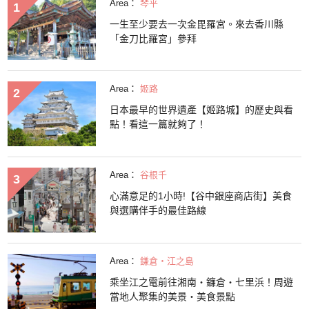
Area：
琴平
一生至少要去一次金毘羅宮。來去香川縣
「金刀比羅宮」參拜
Area：
姬路
日本最早的世界遺產【姬路城】的歷史與看
點！看這一篇就夠了！
Area：
谷根千
心滿意足的1小時!【谷中銀座商店街】美食
與選購伴手的最佳路線
Area：
鎌倉・江之島
乘坐江之電前往湘南・鐮倉・七里浜！周遊
當地人聚集的美景・美食景點