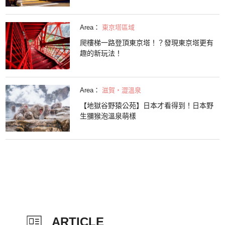
Area：
東京塔區域
爬樓梯一路登頂東京塔！？發現東京塔更有
趣的新玩法！
Area：
滋賀・澀溫泉
【地獄谷野猿公苑】日本才看得到！日本野
生獼猴泡溫泉萌樣
ARTICLE