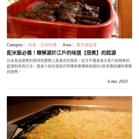
Category：
和食・日本料理
Area：
東京灣區域
配米飯必備！瞭解源於江戶的味道【佃煮】的起源
日本食品佃煮的發祥地實際上是東京的佃島。這次不僅會為大家介紹佃煮的
起源和食用方法，還會介紹在佃島仍然傳承著傳統味道的3家老牌店鋪所推薦
的佃煮。
6.dec 2019