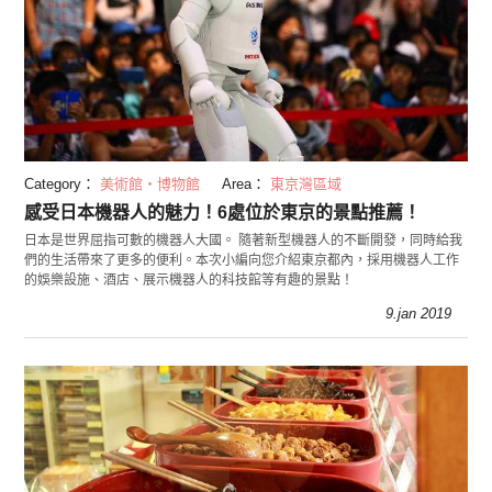
Category：
美術館・博物館
Area：
東京灣區域
感受日本機器人的魅力！6處位於東京的景點推薦！
日本是世界屈指可數的機器人大國。 隨著新型機器人的不斷開發，同時給我
們的生活帶來了更多的便利。本次小編向您介紹東京都內，採用機器人工作
的娛樂設施、酒店、展示機器人的科技館等有趣的景點！
9.jan 2019