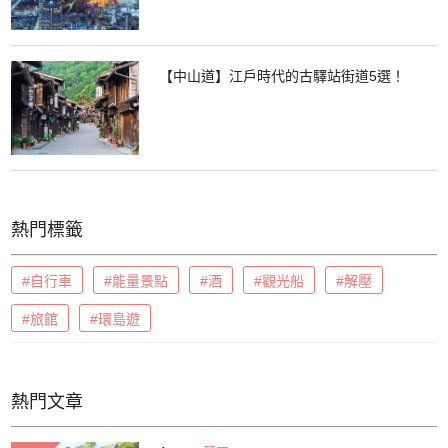
【中山道】江戶時代的古驛站街道5選！
熱門標籤
#自行車
#能量景點
#酒
#觀光船
#解壓
#旅館
#環島遊
熱門文章