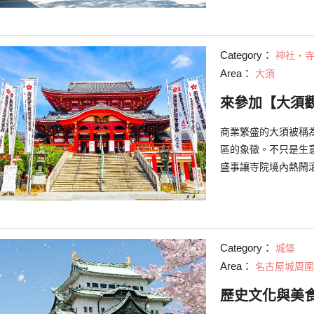
Category：
神社・
Area：
大須
來參加【大須
商業繁盛的大須被稱
區的象徵。不只是生
盛事讓寺院境內熱鬧
Category：
城堡
Area：
名古屋城周圍
歷史文化與美