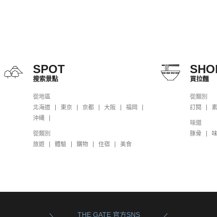
SPOT
SHO
搜索景點
買拉麵
從地區
從類別
北海道
東京
京都
大阪
福岡
訂閱
沖縄
味道
從類別
豚骨
旅遊
體驗
購物
住宿
美食
THE GATE 官方SNS