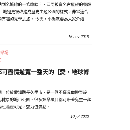
站到名城線的一條路線上，四周被賣名古屋飯的餐廳
。 城裡更被改建成歷史主題公園的樣式，非常適合
趟有趣的見學之旅。 今天，小編就要為大家介紹名
和周邊的人氣景點！
15.nov 2018
遊樂場
）
都可盡情遊覽一整天的【愛・地球博
園」位於愛知縣長久手市，是一個不僅具備遊樂設
心健康的城市公園。很多娛樂項目都可帶著兒童一起
物也隨處可見，魅力值滿點。
10.jul 2020