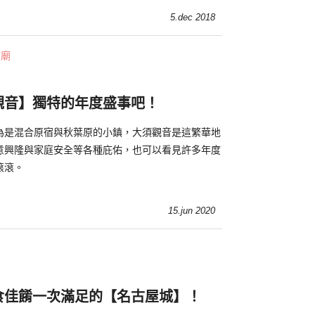
5.dec 2018
寺廟
觀音】獨特的年度盛事吧！
為是混合原宿與秋葉原的小鎮，大須觀音是這繁華地
意興隆與家庭安全等各種庇佑，也可以看見許多年度
滾滾。
15.jun 2020
食佳餚一次滿足的【名古屋城】！