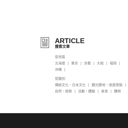
ARTICLE
搜索文章
從地區
北海道
東京
京都
大阪
福岡
沖縄
從類別
傳統文化・日本文化
觀光勝地・旅遊景點
自然・絕景
活動・體驗
美食
購物