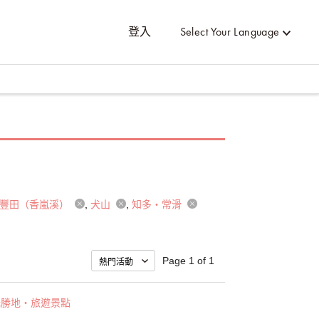
登入
Select Your Language
豐田（香嵐溪）
犬山
知多・常滑
Page 1 of 1
光勝地・旅遊景點