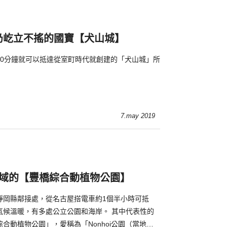
仍屹立不搖的國寶【犬山城】
30分鐘就可以抵達從室町時代就創建的「犬山城」所
7.may 2019
園
區域的【豐橋綜合動植物公園】
靜岡縣鄰接處，從名古屋搭電車約1個半小時可抵
暖，有多處公立公園和海岸。 其中代表性的
合動植物公園」，愛稱為「Nonhoi公園（當地方