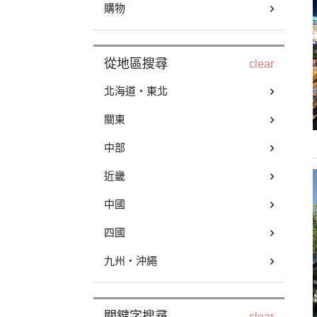
購物
從地區搜尋
clear
北海道・東北
關東
中部
近畿
中國
四國
九州・沖繩
關鍵字搜尋
clear