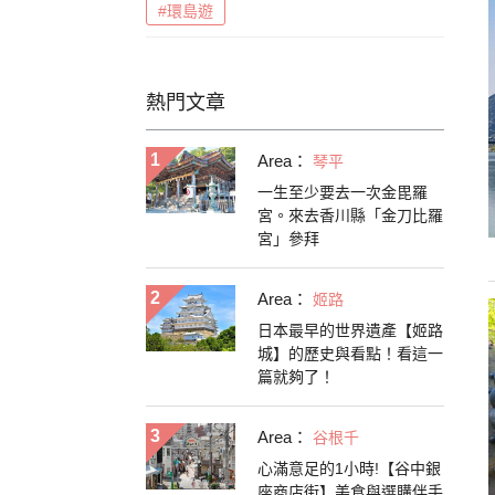
#環島遊
熱門文章
Area：
琴平
一生至少要去一次金毘羅
宮。來去香川縣「金刀比羅
宮」參拜
Area：
姬路
日本最早的世界遺產【姬路
城】的歷史與看點！看這一
篇就夠了！
Area：
谷根千
心滿意足的1小時!【谷中銀
座商店街】美食與選購伴手