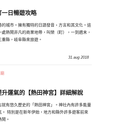
町一日暢遊攻略
特的城市。擁有獨特的日語發音・方言和其文化。這
一處熱鬧非凡的商業地帶，叫榮（町），一到週末，
三重縣，岐阜縣來旅遊。
31.aug 2018
寺廟
提升運氣的【熱田神宮】詳細解說
古就有悠久歷史的「熱田神宮」。神社內有許多能量
氣。 特別是在新年伊始，地方和縣外許多遊客前來
熱鬧。