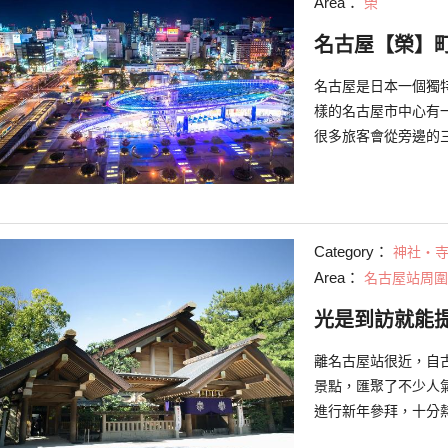
Area：
榮
名古屋【榮】
名古屋是日本一個獨
樣的名古屋市中心有
很多旅客會從旁邊的
Category：
神社・
Area：
名古屋站周圍
光是到訪就能
離名古屋站很近，自
景點，匯聚了不少人
進行新年參拜，十分