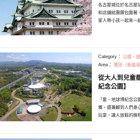
名古屋城位於名古屋
和店鋪給團團包圍著
家人帶小孩一起來一
古屋城一日行程攻略
Category：
公園・
Area：
豐田（香嵐溪
從大人到兒童
紀念公園】
「愛・地球博紀念公
備，還兼顧到人們身
玩耍，讓人放鬆的植