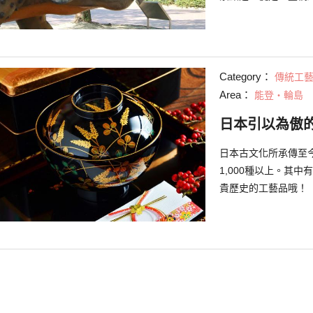
言）」。豐橋綜合動
Category：
傳統工
Area：
能登・輪島
日本引以為傲
日本古文化所承傳至
1,000種以上。其
貴歷史的工藝品哦！