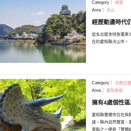
Category：
城堡
Area：
犬山
經歷動盪時代
從名古屋坐特急電車
在的愛知縣犬山市。
Category：
主題公
Area：
愛知南部
擁有4處個性
愛知縣豐橋市位在與
達。縣內自然豐富、氣候溫
景點之一便是「豐橋綜