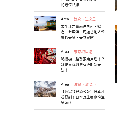
的最佳路線
Area：
鎌倉・江之島
乘坐江之電前往湘南・鐮
倉・七里浜！周遊當地人聚
集的美景・美食景點
Area：
東京塔區域
爬樓梯一路登頂東京塔！？
發現東京塔更有趣的新玩
法！
Area：
滋賀・澀溫泉
【地獄谷野猿公苑】日本才
看得到！日本野生獼猴泡溫
泉萌樣