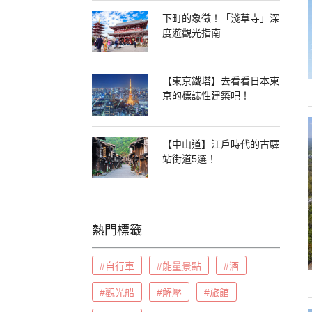
下町的象徵！「淺草寺」深
度遊觀光指南
【東京鐵塔】去看看日本東
京的標誌性建築吧！
【中山道】江戶時代的古驛
站街道5選！
熱門標籤
#自行車
#能量景點
#酒
#觀光船
#解壓
#旅館