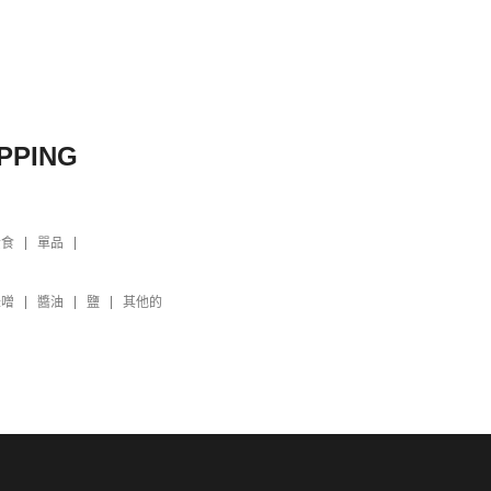
PPING
素食
單品
味噌
醬油
鹽
其他的